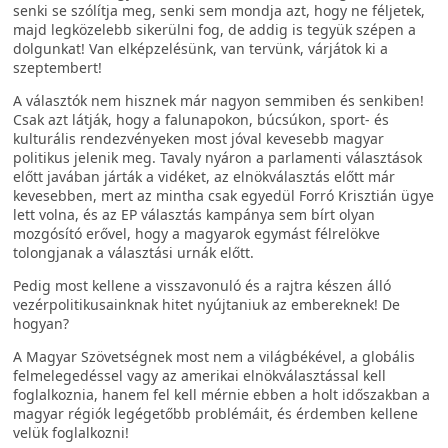
senki se szólítja meg, senki sem mondja azt, hogy ne féljetek,
majd legközelebb sikerülni fog, de addig is tegyük szépen a
dolgunkat! Van elképzelésünk, van tervünk, várjátok ki a
szeptembert!
A választók nem hisznek már nagyon semmiben és senkiben!
Csak azt látják, hogy a falunapokon, búcsúkon, sport- és
kulturális rendezvényeken most jóval kevesebb magyar
politikus jelenik meg. Tavaly nyáron a parlamenti választások
előtt javában járták a vidéket, az elnökválasztás előtt már
kevesebben, mert az mintha csak egyedül Forró Krisztián ügye
lett volna, és az EP választás kampánya sem bírt olyan
mozgósító erővel, hogy a magyarok egymást félrelökve
tolongjanak a választási urnák előtt.
Pedig most kellene a visszavonuló és a rajtra készen álló
vezérpolitikusainknak hitet nyújtaniuk az embereknek! De
hogyan?
A Magyar Szövetségnek most nem a világbékével, a globális
felmelegedéssel vagy az amerikai elnökválasztással kell
foglalkoznia, hanem fel kell mérnie ebben a holt időszakban a
magyar régiók legégetőbb problémáit, és érdemben kellene
velük foglalkozni!