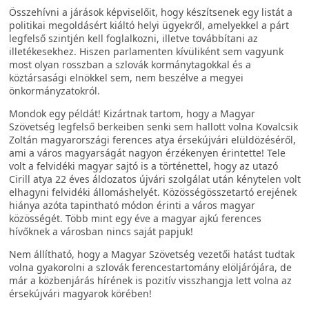
Összehívni a járások képviselőit, hogy készítsenek egy listát a
politikai megoldásért kiáltó helyi ügyekről, amelyekkel a párt
legfelső szintjén kell foglalkozni, illetve továbbítani az
illetékesekhez. Hiszen parlamenten kívüliként sem vagyunk
most olyan rosszban a szlovák kormánytagokkal és a
köztársasági elnökkel sem, nem beszélve a megyei
önkormányzatokról.
Mondok egy példát! Kizártnak tartom, hogy a Magyar
Szövetség legfelső berkeiben senki sem hallott volna Kovalcsik
Zoltán magyarországi ferences atya érsekújvári elüldözéséről,
ami a város magyarságát nagyon érzékenyen érintette! Tele
volt a felvidéki magyar sajtó is a történettel, hogy az utazó
Cirill atya 22 éves áldozatos újvári szolgálat után kénytelen volt
elhagyni felvidéki állomáshelyét. Közösségösszetartó erejének
hiánya azóta tapintható módon érinti a város magyar
közösségét. Több mint egy éve a magyar ajkú ferences
hívőknek a városban nincs saját papjuk!
Nem állítható, hogy a Magyar Szövetség vezetői hatást tudtak
volna gyakorolni a szlovák ferencestartomány elöljárójára, de
már a közbenjárás hírének is pozitív visszhangja lett volna az
érsekújvári magyarok körében!