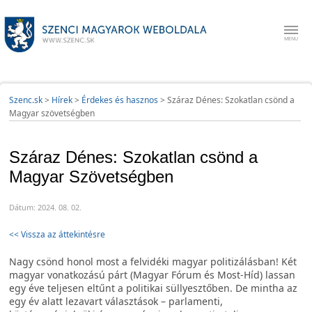
Szenc.sk
>
Hírek
>
Érdekes és hasznos
>
Száraz Dénes: Szokatlan csönd a
Magyar szövetségben
Száraz Dénes: Szokatlan csönd a
Magyar Szövetségben
Dátum: 2024. 08. 02.
<< Vissza az áttekintésre
Nagy csönd honol most a felvidéki magyar politizálásban! Két
magyar vonatkozású párt (Magyar Fórum és Most-Híd) lassan
egy éve teljesen eltűnt a politikai süllyesztőben. De mintha az
egy év alatt lezavart választások – parlamenti,