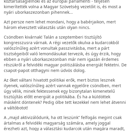
köztársaságielnöki és az európai parlamenti - teljesen
kimerítették volna a Magyar Szövetség vezetőit is, és most a
nyári uborkaszezonban pihennek...
Azt persze nem lehet mondani, hogy a babérjaikon, mert
három elvesztett választás után olyan nincs.
Csöndben kivárnak! Talán a szeptemberi tisztújító
kongresszusra várnak. A régi vezetők okulva a kudarcokból
valószínűleg azért vonultak passzivitásba, mert a párt
tisztségeiből való lemondásukat tervezik, és úgy érzik, hogy
ebben a nyári uborkaszezonban már nem igazán érdemes
részükről a felvidéki magyar politizálásba energiát fektetni. De
csapot-papot otthagyni nem üdvös dolog.
Az őket váltani hivatott politikai erők, mert biztos lesznek
ilyenek, valószínűleg azért vannak egyelőre csöndben, mert
úgy vélik, minek fektessenek egy bizonytalan kimenetelű
tisztújítás előtt energiát a politikába. És ha a küldöttek
másként döntenek? Pedig ölbe tett kezekkel nem lehet átvenni
a váltóbotot!
A „majd aktivizálódunk, ha ott leszünk” felfogás megint csak
ártalmas a felvidéki magyarság számára, amely joggal
érezheti azt, hogy a választási kudarcok után magára maradt,