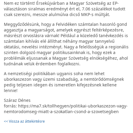
Nem ez történt! Érsekújvárban a Magyar Szövetség az EP-
választáson siralmas eredményt ért el, 7.06 százalékot tudott
csak szerezni, messze alulmúlva dicső MKP-s múltját.
Meggyőződésünk, hogy a Felvidéken számtalan hasonló gond
aggasztja a magyarságot, amelyek egyrészt feltérképezésre,
másrészt orvoslásra várnak! Például a közeledő tanévkezdés is
számtalan kihívás elé állíthat néhány magyar tannyelvű
oktatási, nevelési intézményt. Nagy a felelősségük a regionális
szinten dolgozó magyar politikusainknak is, hogy ezek a
problémák eljussanak a Magyar Szövetség elnökségéhez, ahol
tudnának velük érdemben foglalkozni.
A nemzetiségi politikában ugyanis soha nem lehet
uborkaszezon vagy üzemi szabadság, a nemtörődömségnek
pedig teljesen idegen és ismeretlen kifejezésnek kellene
lennie!
Száraz Dénes
forrás: https://ma7.sk/tollhegyen/politikai-uborkaszezon-vagy-
nemtorodomseg-miatt-a-szokatlan-csond-a-szovetsegben
<< Vissza az áttekintésre