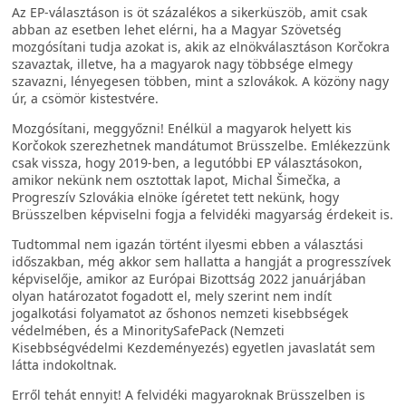
Az EP-választáson is öt százalékos a sikerküszöb, amit csak
abban az esetben lehet elérni, ha a Magyar Szövetség
mozgósítani tudja azokat is, akik az elnökválasztáson Korčokra
szavaztak, illetve, ha a magyarok nagy többsége elmegy
szavazni, lényegesen többen, mint a szlovákok. A közöny nagy
úr, a csömör kistestvére.
Mozgósítani, meggyőzni! Enélkül a magyarok helyett kis
Korčokok szerezhetnek mandátumot Brüsszelbe. Emlékezzünk
csak vissza, hogy 2019-ben, a legutóbbi EP választásokon,
amikor nekünk nem osztottak lapot, Michal Šimečka, a
Progreszív Szlovákia elnöke ígéretet tett nekünk, hogy
Brüsszelben képviselni fogja a felvidéki magyarság érdekeit is.
Tudtommal nem igazán történt ilyesmi ebben a választási
időszakban, még akkor sem hallatta a hangját a progresszívek
képviselője, amikor az Európai Bizottság 2022 januárjában
olyan határozatot fogadott el, mely szerint nem indít
jogalkotási folyamatot az őshonos nemzeti kisebbségek
védelmében, és a MinoritySafePack (Nemzeti
Kisebbségvédelmi Kezdeményezés) egyetlen javaslatát sem
látta indokoltnak.
Erről tehát ennyit! A felvidéki magyaroknak Brüsszelben is