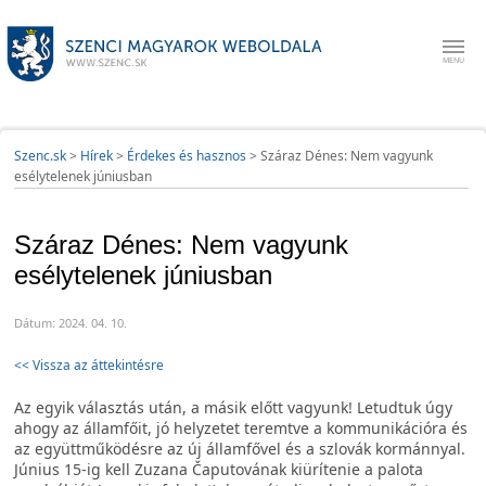
Szenc.sk
>
Hírek
>
Érdekes és hasznos
>
Száraz Dénes: Nem vagyunk
esélytelenek júniusban
Száraz Dénes: Nem vagyunk
esélytelenek júniusban
Dátum: 2024. 04. 10.
<< Vissza az áttekintésre
Az egyik választás után, a másik előtt vagyunk! Letudtuk úgy
ahogy az államfőit, jó helyzetet teremtve a kommunikációra és
az együttműködésre az új államfővel és a szlovák kormánnyal.
Június 15-ig kell Zuzana Čaputovának kiürítenie a palota