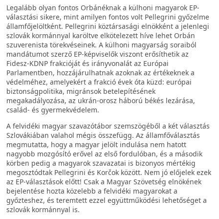
Legalább olyan fontos Orbánéknak a külhoni magyarok EP-
választási sikere, mint amilyen fontos volt Pellegrini győzelme
államfőjelöltként. Pellegrini köztársasági elnökként a jelenlegi
szlovák kormánnyal karöltve elkötelezett híve lehet Orbán
szuverenista törekvéseinek. A külhoni magyarság soraiból
mandátumot szerző EP-képviselők viszont erősíthetik az
Fidesz-KDNP frakcióját és irányvonalát az Európai
Parlamentben, hozzájárulhatnak azoknak az értékeknek a
védelméhez, amelyekért a frakció évek óta küzd: európai
biztonságpolitika, migránsok betelepítésének
megakadályozása, az ukrán-orosz háború békés lezárása,
család- és gyermekvédelem.
A felvidéki magyar szavazótábor szemszögéből a két választás
Szlovákiában valahol mégis összefügg. Az államfőválasztás
megmutatta, hogy a magyar jelölt indulása nem hatott
nagyobb mozgósító erővel az első fordulóban, és a második
körben pedig a magyarok szavazatai is bizonyos mértékig
megosztódtak Pellegrini és Korčok között. Nem jó előjelek ezek
az EP-választások előtt! Csak a Magyar Szövetség elnökének
bejelentése hozta közelebb a felvidéki magyarokat a
győzteshez, és teremtett ezzel együttműködési lehetőséget a
szlovák kormánnyal is.