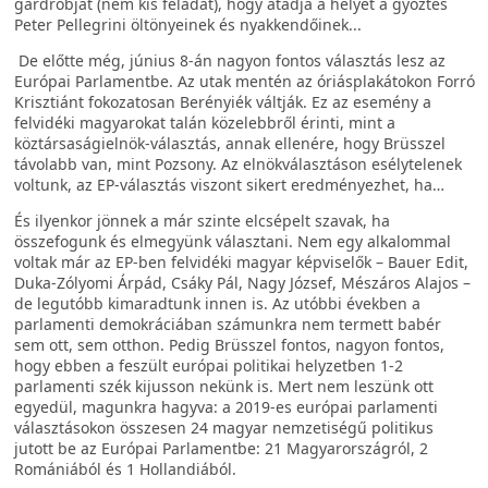
gardróbját (nem kis feladat), hogy átadja a helyet a győztes
Peter Pellegrini öltönyeinek és nyakkendőinek...
De előtte még, június 8-án nagyon fontos választás lesz az
Európai Parlamentbe. Az utak mentén az óriásplakátokon Forró
Krisztiánt fokozatosan Berényiék váltják. Ez az esemény a
felvidéki magyarokat talán közelebbről érinti, mint a
köztársaságielnök-választás, annak ellenére, hogy Brüsszel
távolabb van, mint Pozsony. Az elnökválasztáson esélytelenek
voltunk, az EP-választás viszont sikert eredményezhet, ha…
És ilyenkor jönnek a már szinte elcsépelt szavak, ha
összefogunk és elmegyünk választani. Nem egy alkalommal
voltak már az EP-ben felvidéki magyar képviselők – Bauer Edit,
Duka-Zólyomi Árpád, Csáky Pál, Nagy József, Mészáros Alajos –
de legutóbb kimaradtunk innen is. Az utóbbi években a
parlamenti demokráciában számunkra nem termett babér
sem ott, sem otthon. Pedig Brüsszel fontos, nagyon fontos,
hogy ebben a feszült európai politikai helyzetben 1-2
parlamenti szék kijusson nekünk is. Mert nem leszünk ott
egyedül, magunkra hagyva: a 2019-es európai parlamenti
választásokon összesen 24 magyar nemzetiségű politikus
jutott be az Európai Parlamentbe: 21 Magyarországról, 2
Romániából és 1 Hollandiából.