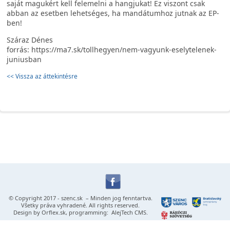
saját magukért kell felemelni a hangjukat! Ez viszont csak
abban az esetben lehetséges, ha mandátumhoz jutnak az EP-
ben!
Száraz Dénes
forrás: https://ma7.sk/tollhegyen/nem-vagyunk-eselytelenek-
juniusban
<< Vissza az áttekintésre
© Copyright 2017 -
szenc.sk
– Minden jog fenntartva.
Všetky práva vyhradené. All rights reserved.
Design by
Orflex.sk
, programming:
AlejTech CMS
.