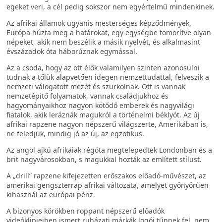
egeket veri, a cél pedig sokszor nem egyértelmű mindenkinek.
Az afrikai államok ugyanis mesterséges képződmények,
Európa húzta meg a határokat, egy egységbe tömörítve olyan
népeket, akik nem beszélik a másik nyelvét, és alkalmasint
évszázadok óta háborúznak egymással.
Az a csoda, hogy az ott élők valamilyen szinten azonosulni
tudnak a tőlük alapvetően idegen nemzettudattal, felveszik a
nemzeti válogatott mezét és szurkolnak. Ott is vannak
nemzetépítő folyamatok, vannak családjukhoz és
hagyományaikhoz nagyon kötődő emberek és nagyvilági
fiatalok, akik leráznák magukról a történelmi béklyót. Az új
afrikai rapzene nagyon népszerű világszerte, Amerikában is,
ne feledjük, mindig jó az új, az egzotikus.
Az angol ajkú afrikaiak régóta megtelepedtek Londonban és a
brit nagyvárosokban, s magukkal hozták az említett stílust.
A „drill” rapzene kifejezetten erőszakos előadó-művészet, az
amerikai gengszterrap afrikai változata, amelyet gyönyörűen
kihasznál az európai pénz.
A bizonyos körökben roppant népszerű előadók
videóklipjeiben ismert ruházati márkák logói tűnnek fel, nem