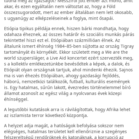
tudná meg az igazságot? Messziről jött ember azt mond, amit
akar, és ezen egyáltalán nem változtat az, hogy a Föld
összezsugorodott, mert az ember általában nem lett okosabb,
s ugyanúgy az elképzeléseinek a foglya, mint ősapái.
Etiópia tipikus példája ennek, hiszen bárki mondhatja, hogy
odahaza éheznek, az összes határőr és szociális munkás párás
tekintettel hiszi ezt el. Etiópiában százmillióan élnek. Az
általunk ismert éhínség 1984–85-ben sújtotta az ország Tigray
tartományát és környékét. Ekkor született meg a We are the
world szupersláger, a Live Aid koncertet ezért szervezték meg,
s a kollektív emlékezetünkbe bevésődtek a képek, a dalok, és
Etiópiát olyan országnak tartjuk, ahol mindenki éhezik. Sajnos
ma is van éhezés Etiópiában, ahogy gazdasági fejlődés,
háború, nemzetközi találkozók, futball, kulturális események
is. Egy hatalmas, sűrűn lakott, évezredes történelemmel bíró
államot azonosít az egész világ a nyolcvanas évek közepi
éhínséggel.
A legutóbbi kutatások arra is rávilágítottak, hogy Afrika lehet
az iszlamista terror következő központja.
A helyzet adja magát, a hatóságok befolyása sokszor nem
elégséges, hatalmas területet kell ellenőriznie a szegényes
felszereltségű rendőröknek és katonáknak, a korrupció az