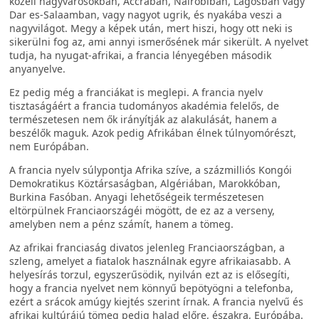
közeli nagyvárosokban, Accrában, Nairobiban, Lagosban vagy
Dar es-Salaamban, vagy nagyot ugrik, és nyakába veszi a
nagyvilágot. Megy a képek után, mert hiszi, hogy ott neki is
sikerülni fog az, ami annyi ismerősének már sikerült. A nyelvet
tudja, ha nyugat-afrikai, a francia lényegében második
anyanyelve.
Ez pedig még a franciákat is meglepi. A francia nyelv
tisztaságáért a francia tudományos akadémia felelős, de
természetesen nem ők irányítják az alakulását, hanem a
beszélők maguk. Azok pedig Afrikában élnek túlnyomórészt,
nem Európában.
A francia nyelv súlypontja Afrika szíve, a százmilliós Kongói
Demokratikus Köztársaságban, Algériában, Marokkóban,
Burkina Fasóban. Anyagi lehetőségeik természetesen
eltörpülnek Franciaországéi mögött, de ez az a verseny,
amelyben nem a pénz számít, hanem a tömeg.
Az afrikai franciaság divatos jelenleg Franciaországban, a
szleng, amelyet a fiatalok használnak egyre afrikaiasabb. A
helyesírás torzul, egyszerűsödik, nyilván ezt az is elősegíti,
hogy a francia nyelvet nem könnyű bepötyögni a telefonba,
ezért a srácok amúgy kiejtés szerint írnak. A francia nyelvű és
afrikai kultúrájú tömeg pedig halad előre, északra, Európába.