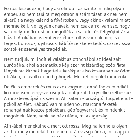
Fontos leszögezni, hogy aki elindul, az szinte mindig olyan
ember, aki nem találta meg otthon a számítását, akinek nem
sikerült a nagy kaland a fővárosban, vagy akinek valami miatt
mennie kell. Ne legyünk naivak, nem csak arról van szó, hogy
valamely konfliktusban megölték a családot és felgyújtották a
házat. Afrikában is emberek élnek, ott is vannak megcsalt
férjek, bűnözők, gyilkosok, kábítószer-kereskedők, összevissza
sorsok és személyes tragédiák.
Nem tudjuk, mi indít el valakit az otthonából az idealizált
Európába, ahol a sematikus kép szerint kizárólag szép fiatal
lányok bicikliznek bagettel a kerékpár első kosarában az ódon
utcákon, a távolban pedig Angela Merkel megölel mindenkit.
De ők is emberek és mi is azok vagyunk, ennélfogva mindkét
kontinensen leegyszerűsítjük a dolgokat, hogy elképzelhessük.
A mi sztereotípiáink szerint Afrikában – országtól függetlenül –
pokoli az élet. Háború van mindenhol, marcona feketék
rohangálnak koszos pólókban, gépfegyverrel, és mindenkit
megölnek. Nem, senki se néz utána, mi az igazság.
Afrikából menekülnek, mert ott rossz. Még ha lenne is olyan,
aki bármely menekült története után vizsgálódna, mi alapján