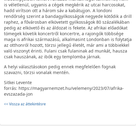
is véletlenül, ugyanis a cégek megkérik az utcai harcosokat,
hadd virítson ott a három sáv a kabátujjon. A londoni
rendőrség szerint a bandagyilkosságok negyede kötődik a drill
raphez, a fővárosban elkövetett gyilkosságok 80 százalékában
pedig az elkövető és az áldozat is fekete. Az afrikai előadókat
tömegek követik koncertről koncertre, a rajongók többsége
maga is afrikai származású, alkalmasint Londonban is folytatja
az otthonról hozott, törzsi jellegű életét, már ami a többiekkel
való viszonyt érinti. Fulani csak fulaninak ad munkát, hausza
csak hauszának, az ibók egy templomba járnak.
A helyi választásokon pedig ennek megfelelően fognak
szavazni, törzsi vonalak mentén.
Sitkei Levente
forrás: https://magyarnemzet.hu/velemeny/2023/07/afrika-
evszazada-jon
<< Vissza az áttekintésre