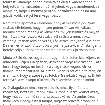
földrész valahogy jobban csinálta az életet. Amely ebben a
helyzetben természetesen pénzt jelent, vagyis mindennek az
alapja az, hogy ki mennyi pénzből gazdálkodhat, és ha már
gazdálkodik, azt jól teszi vagy rosszul.
Nem megalapozott a vélemény, hogy Afrika most jön. Nem
szabad elfelejteni, hogy milyen potenciál van Afrikában,
mennyi ember, mennyi ásványkincs, milyen kultúra és milyen
természeti környezet. Ha csak erről szólna a nemzetközi
versenyfutásban levő helyezés, rég Afrika irányítaná a világot.
De nem erről szól. Viszont bizonyos helyzetekben Afrika igenis
befolyásolja a többi ember életét, s nem csak jó dolgokban.
Mióta a Föld összezsugorodott egy mobiltelefon kijelzőjére, és
mindenki – éljen Európában, Afrikában vagy Amerikában – azt
hiszi, hogy tudja, mi történik a világ másik végén, Afrika
fiataljai megmozdultak. Az ő zsebükben is ott van a telefon, ők
is elhiszik, hogy a szépséges fotók a Trevi-kútról vagy az Eiffel-
toronyról a valóságot tükrözik, és elkezdenek gondolkodni.
Az ő világukban nincs ennyi zöld és nincs ilyen épített
környezet, hozzá kell tenni, csak Európa büszkélkedhet azzal,
hogy múzeumba illő szinte az összes város. Az ambiciózus
fiatal vagy elhagyja kicsi faluját, hogy szerencsét próbáljon a