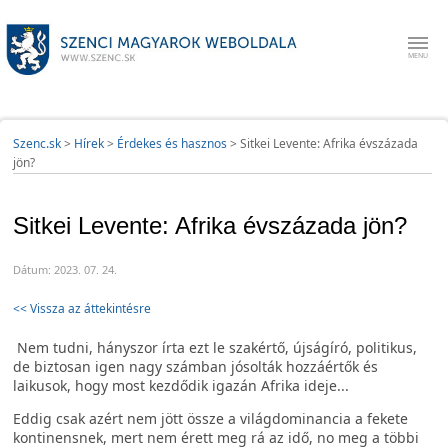
Szenc.sk
>
Hírek
>
Érdekes és hasznos
>
Sitkei Levente: Afrika évszázada
jön?
Sitkei Levente: Afrika évszázada jön?
Dátum: 2023. 07. 24.
<< Vissza az áttekintésre
Nem tudni, hányszor írta ezt le szakértő, újságíró, politikus,
de biztosan igen nagy számban jósolták hozzáértők és
laikusok, hogy most kezdődik igazán Afrika ideje...
Eddig csak azért nem jött össze a világdominancia a fekete
kontinensnek, mert nem érett meg rá az idő, no meg a többi