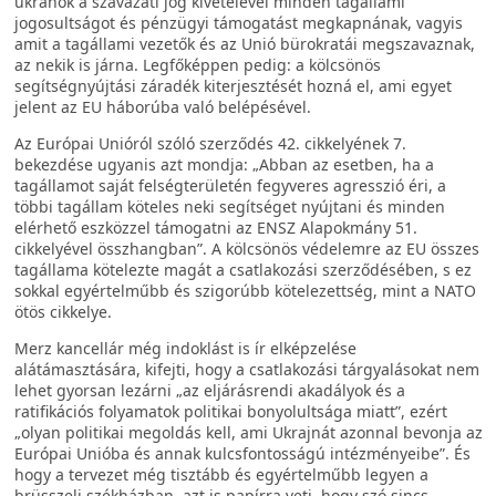
ukránok a szavazati jog kivételével minden tagállami
jogosultságot és pénzügyi támogatást megkapnának, vagyis
amit a tagállami vezetők és az Unió bürokratái megszavaznak,
az nekik is járna. Legfőképpen pedig: a kölcsönös
segítségnyújtási záradék kiterjesztését hozná el, ami egyet
jelent az EU háborúba való belépésével.
Az Európai Unióról szóló szerződés 42. cikkelyének 7.
bekezdése ugyanis azt mondja: „Abban az esetben, ha a
tagállamot saját felségterületén fegyveres agresszió éri, a
többi tagállam köteles neki segítséget nyújtani és minden
elérhető eszközzel támogatni az ENSZ Alapokmány 51.
cikkelyével összhangban”. A kölcsönös védelemre az EU összes
tagállama kötelezte magát a csatlakozási szerződésében, s ez
sokkal egyértelműbb és szigorúbb kötelezettség, mint a NATO
ötös cikkelye.
Merz kancellár még indoklást is ír elképzelése
alátámasztására, kifejti, hogy a csatlakozási tárgyalásokat nem
lehet gyorsan lezárni „az eljárásrendi akadályok és a
ratifikációs folyamatok politikai bonyolultsága miatt”, ezért
„olyan politikai megoldás kell, ami Ukrajnát azonnal bevonja az
Európai Unióba és annak kulcsfontosságú intézményeibe”. És
hogy a tervezet még tisztább és egyértelműbb legyen a
brüsszeli székházban, azt is papírra veti, hogy szó sincs