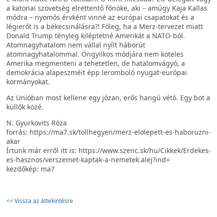
a katonai szövetség elrettentő főnöke, aki – amúgy Kaja Kallas
módra – nyomós érvként vinné az európai csapatokat és a
légierőt is a békecsinálásra?! Főleg, ha a Merz-tervezet miatt
Donald Trump tényleg kiléptetné Amerikát a NATO-ból.
Atomnagyhatalom nem vállal nyílt háborút
atomnagyhatalommal. Öngyilkos módjára nem köteles
Amerika megmenteni a tehetetlen, de hatalomvágyó, a
demokrácia alapeszméit épp leromboló nyugat-európai
kormányokat.
Az Unióban most kellene egy józan, erős hangú vétó. Egy bot a
küllők közé.
N. Gyurkovits Róza
forrás: https://ma7.sk/tollhegyen/merz-elolepett-es-haboruzni-
akar
Írtunk már erről itt is: https://www.szenc.sk/hu/Cikkek/Erdekes-
es-hasznos/verszemet-kaptak-a-nemetek.alej?ind=
kezdőkép: ma7
<< Vissza az áttekintésre