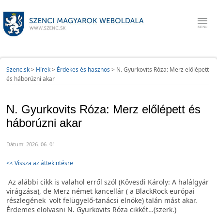
Szenc.sk
>
Hírek
>
Érdekes és hasznos
>
N. Gyurkovits Róza: Merz előlépett
és háborúzni akar
N. Gyurkovits Róza: Merz előlépett és
háborúzni akar
Dátum: 2026. 06. 01.
<< Vissza az áttekintésre
Az alábbi cikk is valahol erről szól (Kövesdi Károly: A halálgyár
virágzása), de Merz német kancellár ( a BlackRock európai
részlegének volt felügyelő-tanácsi elnöke) talán mást akar.
Érdemes elolvasni N. Gyurkovits Róza cikkét…(szerk.)