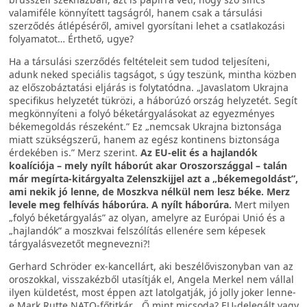
valamiféle könnyített tagságról, hanem csak a társulási
szerződés átlépéséről, amivel gyorsítani lehet a csatlakozási
folyamatot… Érthető, ugye?
Ha a társulási szerződés feltételeit sem tudod teljesíteni,
adunk neked speciális tagságot, s úgy teszünk, mintha közben
az előszobáztatási eljárás is folytatódna. „Javaslatom Ukrajna
specifikus helyzetét tükrözi, a háborúzó ország helyzetét. Segít
megkönnyíteni a folyó béketárgyalásokat az egyezményes
békemegoldás részeként.” Ez „nemcsak Ukrajna biztonsága
miatt szükségszerű, hanem az egész kontinens biztonsága
érdekében is.” Merz szerint.
Az EU-elit és a hajlandók
koalíciója – mely nyílt háborút akar Oroszországgal – talán
már megírta-kitárgyalta Zelenszkijjel azt a „békemegoldást”,
ami nekik jó lenne, de Moszkva nélkül nem lesz béke. Merz
levele meg felhívás háborúra. A nyílt háborúra.
Mert milyen
„folyó béketárgyalás” az olyan, amelyre az Európai Unió és a
„hajlandók” a moszkvai felszólítás ellenére sem képesek
tárgyalásvezetőt megnevezni?!
Gerhard Schröder ex-kancellárt, aki beszélőviszonyban van az
oroszokkal, visszakézből utasítják el, Angela Merkel nem vállal
ilyen küldetést, most éppen azt latolgatják, jó jolly joker lenne-
e Mark Rutte NATO-főtitkár… Ő mint micsoda? EU-delegált vagy