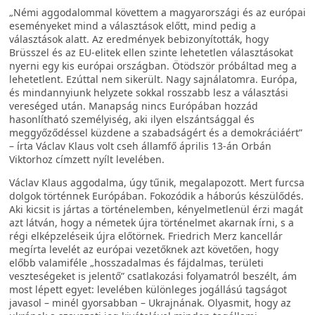
„Némi aggodalommal követtem a magyarországi és az európai
eseményeket mind a választások előtt, mind pedig a
választások alatt. Az eredmények bebizonyították, hogy
Brüsszel és az EU-elitek ellen szinte lehetetlen választásokat
nyerni egy kis európai országban. Ötödször próbáltad meg a
lehetetlent. Ezúttal nem sikerült. Nagy sajnálatomra. Európa,
és mindannyiunk helyzete sokkal rosszabb lesz a választási
vereséged után. Manapság nincs Európában hozzád
hasonlítható személyiség, aki ilyen elszántsággal és
meggyőződéssel küzdene a szabadságért és a demokráciáért”
– írta Václav Klaus volt cseh államfő április 13-án Orbán
Viktorhoz címzett nyílt levelében.
Václav Klaus aggodalma, úgy tűnik, megalapozott. Mert furcsa
dolgok történnek Európában. Fokozódik a háborús készülődés.
Aki kicsit is jártas a történelemben, kényelmetlenül érzi magát
azt látván, hogy a németek újra történelmet akarnak írni, s a
régi elképzeléseik újra előtörnek. Friedrich Merz kancellár
megírta levelét az európai vezetőknek azt követően, hogy
előbb valamiféle „hosszadalmas és fájdalmas, területi
veszteségeket is jelentő” csatlakozási folyamatról beszélt, ám
most lépett egyet: levelében különleges jogállású tagságot
javasol – minél gyorsabban – Ukrajnának. Olyasmit, hogy az