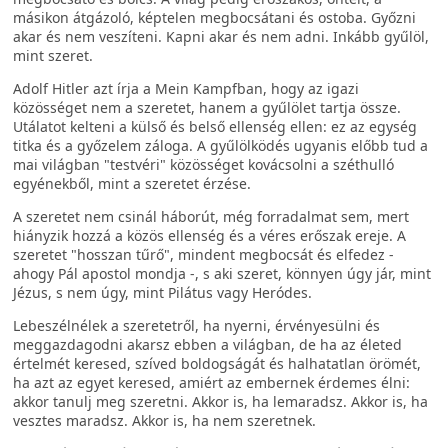
másikon átgázoló, képtelen megbocsátani és ostoba. Győzni
akar és nem veszíteni. Kapni akar és nem adni. Inkább gyűlöl,
mint szeret.
Adolf Hitler azt írja a Mein Kampfban, hogy az igazi
közösséget nem a szeretet, hanem a gyűlölet tartja össze.
Utálatot kelteni a külső és belső ellenség ellen: ez az egység
titka és a győzelem záloga. A gyűlölködés ugyanis előbb tud a
mai világban "testvéri" közösséget kovácsolni a széthulló
egyénekből, mint a szeretet érzése.
A szeretet nem csinál háborút, még forradalmat sem, mert
hiányzik hozzá a közös ellenség és a véres erőszak ereje. A
szeretet "hosszan tűrő", mindent megbocsát és elfedez -
ahogy Pál apostol mondja -, s aki szeret, könnyen úgy jár, mint
Jézus, s nem úgy, mint Pilátus vagy Heródes.
Lebeszélnélek a szeretetről, ha nyerni, érvényesülni és
meggazdagodni akarsz ebben a világban, de ha az életed
értelmét keresed, szíved boldogságát és halhatatlan örömét,
ha azt az egyet keresed, amiért az embernek érdemes élni:
akkor tanulj meg szeretni. Akkor is, ha lemaradsz. Akkor is, ha
vesztes maradsz. Akkor is, ha nem szeretnek.