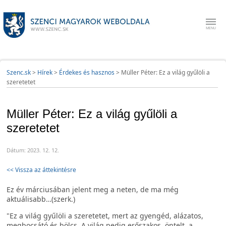
Szenc.sk
>
Hírek
>
Érdekes és hasznos
>
Müller Péter: Ez a világ gyűlöli a
szeretetet
Müller Péter: Ez a világ gyűlöli a
szeretetet
Dátum: 2023. 12. 12.
<< Vissza az áttekintésre
Ez év márciusában jelent meg a neten, de ma még
aktuálisabb…(szerk.)
"Ez a világ gyűlöli a szeretetet, mert az gyengéd, alázatos,
megbocsátó és bölcs. A világ pedig erőszakos, öntelt, a