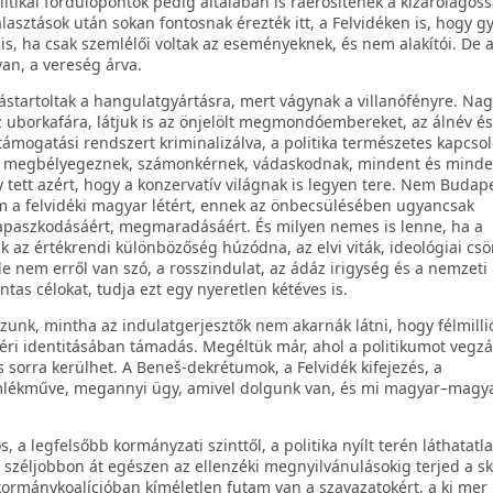
litikai fordulópontok pedig általában is ráerősítenek a kizárólagos
asztások után sokan fontosnak érezték itt, a Felvidéken is, hogy g
, ha csak szemlélői voltak az eseményeknek, és nem alakítói. De a
an, a vereség árva.
ástartoltak a hangulatgyártásra, mert vágynak a villanófényre. Nag
z uborkafára, látjuk is az önjelölt megmondóembereket, az álnév és
ámogatási rendszert kriminalizálva, a politika természetes kapcso
k, megbélyegeznek, számonkérnek, vádaskodnak, mindent és minden
 tett azért, hogy a konzervatív világnak is legyen tere. Nem Budap
 a felvidéki magyar létért, ennek az önbecsülésében ugyancsak
paszkodásáért, megmaradásáért. És milyen nemes is lenne, ha a
az értékrendi különbözőség húzódna, az elvi viták, ideológiai csö
de nem erről van szó, a rosszindulat, az ádáz irigység és a nemzeti 
ntas célokat, tudja ezt egy nyeretlen kétéves is.
nk, mintha az indulatgerjesztők nem akarnák látni, hogy félmilli
éri identitásában támadás. Megéltük már, ahol a politikumot vegzá
sorra kerülhet. A Beneš-dekrétumok, a Felvidék kifejezés, a
mlékműve, megannyi ügy, amivel dolgunk van, és mi magyar–magy
 a legfelsőbb kormányzati szinttől, a politika nyílt terén láthatatl
széljobbon át egészen az ellenzéki megnyilvánulásokig terjed a sk
kormánykoalícióban kíméletlen futam van a szavazatokért, a ki mer