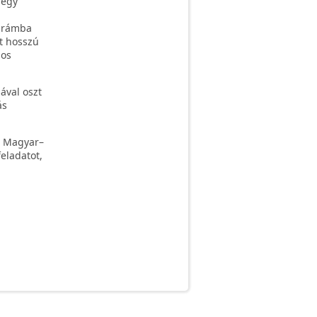
 egy
karámba
rt hosszú
jos
ával oszt
ás
a. Magyar–
eladatot,