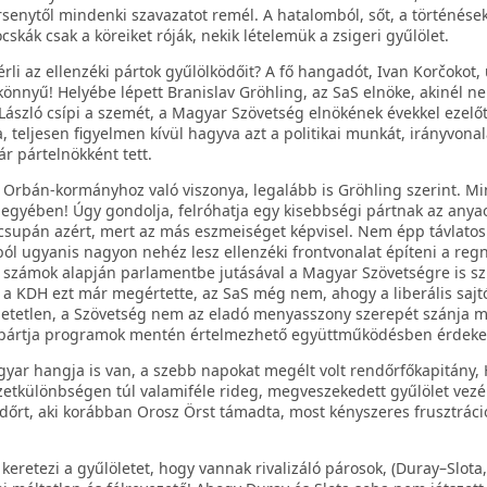
enytől mindenki szavazatot remél. A hatalomból, sőt, a történése
skák csak a köreiket róják, nekik lételemük a zsigeri gyűlölet.
rli az ellenzéki pártok gyűlölködőit? A fő hangadót, Ivan Korčokot,
 könnyű! Helyébe lépett Branislav Gröhling, az SaS elnöke, akinél 
László csípi a szemét, a Magyar Szövetség elnökének évekkel ezelőt
 teljesen figyelmen kívül hagyva azt a politikai munkát, irányvonal
r pártelnökként tett.
Orbán-kormányhoz való viszonya, legalább is Gröhling szerint. Mi
a jegyében! Úgy gondolja, felróhatja egy kisebbségi pártnak az anya
 csupán azért, mert az más eszmeiséget képvisel. Nem épp távlatos
ól ugyanis nagyon nehéz lesz ellenzéki frontvonalat építeni a reg
zámok alapján parlamentbe jutásával a Magyar Szövetségre is s
 a KDH ezt már megértette, az SaS még nem, ahogy a liberális sajtó
thetetlen, a Szövetség nem az eladó menyasszony szerepét szánja 
 pártja programok mentén értelmezhető együttműködésben érdekel
gyar hangja is van, a szebb napokat megélt volt rendőrfőkapitány
zetkülönbségen túl valamiféle rideg, megveszekedett gyűlölet vezér
ndőrt, aki korábban Orosz Örst támadta, most kényszeres frusztráci
 keretezi a gyűlöletet, hogy vannak rivalizáló párosok, (Duray–Slota