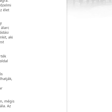
ságra.
yőzelmi
z élet
y
 álarc
lódási
kit, aki
est
rték
oldal
ós
lhatják,
ar
an, mégis
ála. Az