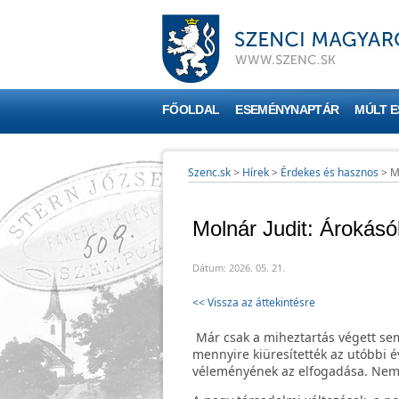
FŐOLDAL
ESEMÉNYNAPTÁR
MÚLT 
Szenc.sk
>
Hírek
>
Érdekes és hasznos
>
M
Molnár Judit: Árokásó
Dátum: 2026. 05. 21.
<< Vissza az áttekintésre
Már csak a miheztartás végett sem
mennyire kiüresítették az utóbbi é
véleményének az elfogadása. Nem 