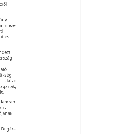
kből
 úgy
nem mezei
ti
at és
ndezt
országi
náló
zükség
 is küzd
magának,
t.
, Hamran
li a
ójának
, Bugár–