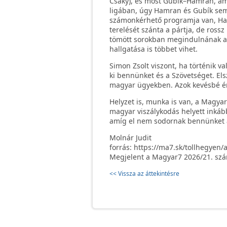
Csáky), és most Gubík–Hamran, ami
ligában, úgy Hamran és Gubík sem á
számonkérhető programja van, Ha
terelését szánta a pártja, de rossz
tömött sorokban megindulnának a 
hallgatása is többet vihet.
Simon Zsolt viszont, ha történik v
ki bennünket és a Szövetséget. El
magyar ügyekben. Azok kevésbé éri
Helyzet is, munka is van, a Magyar 
magyar viszálykodás helyett inká
amíg el nem sodornak bennünket a
Molnár Judit
forrás: https://ma7.sk/tollhegyen/
Megjelent a Magyar7 2026/21. sz
<< Vissza az áttekintésre