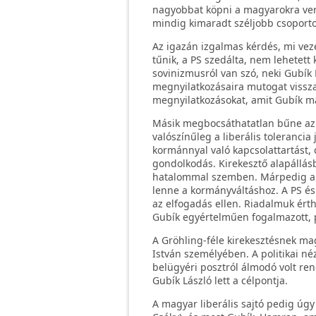
nagyobbat köpni a magyarokra vers
mindig kimaradt széljobb csoportoc
Az igazán izgalmas kérdés, mi vezé
tűnik, a PS szedálta, nem lehetett
sovinizmusról van szó, neki Gubík 
megnyilatkozásaira mutogat vissza,
megnyilatkozásokat, amit Gubík má
Másik megbocsáthatatlan bűne az 
valószínűleg a liberális toleranci
kormánnyal való kapcsolattartást,
gondolkodás. Kirekesztő alapállásb
hatalommal szemben. Márpedig a s
lenne a kormányváltáshoz. A PS és
az elfogadás ellen. Riadalmuk ér
Gubík egyértelműen fogalmazott,
A Gröhling-féle kirekesztésnek ma
István személyében. A politikai né
belügyéri posztról álmodó volt re
Gubík László lett a célpontja.
A magyar liberális sajtó pedig úgy