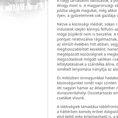
A nagy társadalmi változások, a po
Ahogy most is. A magyarországi vál
pózba vágják magukat, még akkor is
ilyen, a győzelemnek sok gazdája v
Nézve a közösségi médiát, sokan r
indulatok idején könnyű felfutni a
mögé bújókról nem is beszélve. A t
pontjait relativizálva rágalmazna
az elmúlt években hitt abban, vagy
meghosszabbított kezeként, hanem
megtépázott közösségnek a megka
megszólalások mögött valóban csak 
lefolytatásának a szándéka állna, 
ismételt lenyomása irányítja az ala
És miközben önmagunkkal hadakozu
közösségünket ismét napi szinten 
ott nagyon hamar az átlagember is 
dunaszerdahelyi Összetartozás e
csatákat vívunk.
A többségiek támadása többfrontos,
a háttérben komoly erővel dolgozó 
első kettő még értelmezhető is, a 