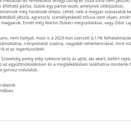
 méltatlan és félrevezető! Ahogy Duray és Slota soha nem játszott
llítható párba. Gubík egy pártot vezet, amelynek célkitűzései,
mrannak meg Facebook-oldala. Lehet, neki a magyar szavazatok 
 kottából játszik, agresszív, személyeskedő stílusa nem olyan, amié
magyarok. Ennél még Martin Dubéci megszólalásai, vagy Ódor La
alami, nem hallgat, most is a 2023-ban szerzett 0,11% felhatalmazás
számoltatna, irányvonalat szabna, nagyobb vehemenciával, mint m
k el az ingerküszöbét.
Szövetség pedig elég szélesre tárta az ajtót, aki akart, befért rajt
bb az együttműködésben és a megbékélésben találhatna mindenki f
 gonosz indulatok.
arokasok
ámában.