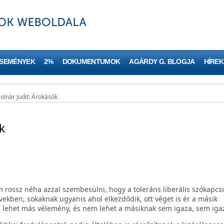
ESEMÉNYEK
2%
DOKUMENTUMOK
AGÁRDY G. BLOGJA
HÍREK
olnár Judit: Árokásók
k
 rossz néha azzal szembesülni, hogy a toleráns liberális szókapcso
vekben, sokaknak ugyanis ahol elkezdődik, ott véget is ér a másik
lehet más vélemény, és nem lehet a másiknak sem igaza, sem igaz