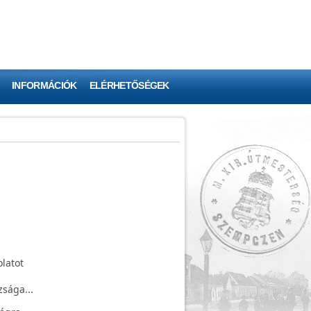
INFORMÁCIÓK
ELÉRHETŐSÉGEK
latot
sága...