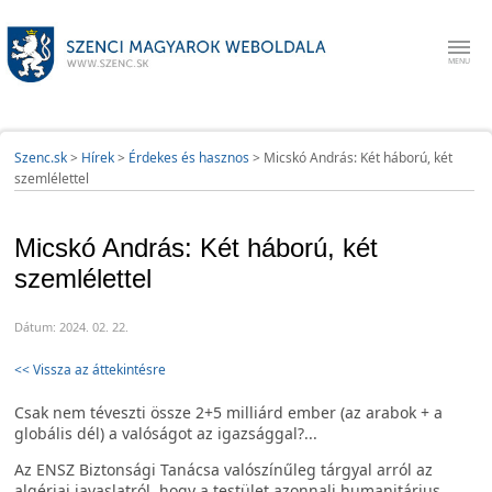
Szenc.sk
>
Hírek
>
Érdekes és hasznos
>
Micskó András: Két háború, két
szemlélettel
Micskó András: Két háború, két
szemlélettel
Dátum: 2024. 02. 22.
<< Vissza az áttekintésre
Csak nem téveszti össze 2+5 milliárd ember (az arabok + a
globális dél) a valóságot az igazsággal?...
Az ENSZ Biztonsági Tanácsa valószínűleg tárgyal arról az
algériai javaslatról, hogy a testület azonnali humanitárius