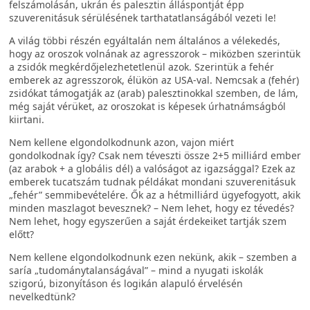
felszámolásán, ukrán és palesztin álláspontját épp
szuverenitásuk sérülésének tarthatatlanságából vezeti le!
A világ többi részén egyáltalán nem általános a vélekedés,
hogy az oroszok volnának az agresszorok – miközben szerintük
a zsidók megkérdőjelezhetetlenül azok. Szerintük a fehér
emberek az agresszorok, élükön az USA-val. Nemcsak a (fehér)
zsidókat támogatják az (arab) palesztinokkal szemben, de lám,
még saját vérüket, az oroszokat is képesek úrhatnámságból
kiirtani.
Nem kellene elgondolkodnunk azon, vajon miért
gondolkodnak így? Csak nem téveszti össze 2+5 milliárd ember
(az arabok + a globális dél) a valóságot az igazsággal? Ezek az
emberek tucatszám tudnak példákat mondani szuverenitásuk
„fehér” semmibevételére. Ők az a hétmilliárd ügyefogyott, akik
minden maszlagot bevesznek? – Nem lehet, hogy ez tévedés?
Nem lehet, hogy egyszerűen a saját érdekeiket tartják szem
előtt?
Nem kellene elgondolkodnunk ezen nekünk, akik – szemben a
saría „tudománytalanságával” – mind a nyugati iskolák
szigorú, bizonyításon és logikán alapuló érvelésén
nevelkedtünk?