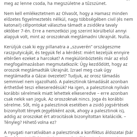
meg az lenne csoda, ha megszületne a tűzszünet.
Nem kell emlékeztetnem az Olvasót, hogy a Hamasz minden
előzetes figyelmeztetés nélkül, nagy többségében civil (és nem
katonai!) célpontokat választva támadt a zsidókra tavaly
október 7-én. Erre a nemzetközi jog szerint körülbelül annyi
alapjuk volt, mint az oroszoknak megtámadni Ukrajnát. Nulla.
Kerüljük csak ki egy pillanatra a „szuverén” országeszme
raszputyicáját, és tegyük fel a kérdést: miért kezeljük ennyire
eltérően ezeket a harcokat? A megkülönböztetés már az első
megfogalmazásban megmutatkozik: Úgy kezdődött, hogy az
oroszok megtámadták Ukrajnát. Izrael meg csak úgy
megtámadta a Gázai övezetet? Tudjuk, az orosz támadás
semmivel nem igazolható. A palesztinok támadását azonban
érthetővé teszi elkeseredésük? Ha igen, a palesztinok nyilván
korábbi sérelmeik miatt lehettek elkeseredve – erre azonban
csak nekik van joguk. Az oroszoknak nincs. Joga és korábbi
sérelme. Sőt, míg a palesztinok esetében a zsidó jogsértések
bizonyított tények (egyébként azok, ahogy a palesztinok is),
addig az oroszokat ért atrocitások bizonyítottan kitalációk. –
Tényleg? Hihető volna ez?
A nyugati narratívában a palesztinok a konfliktus áldozatai (bár