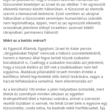
tűzszünetet követeljen az Izrael és (az október 7-én agressziót
elkövető) Hamasz közötti háborúban. A tűzszünet az elemzők
szerint a Hamasznak kedvezne. Ezzel szemben az ukrajnai
háborúban a tűzszünetet semmilyen humanitárius szándék
nem legitimálhatja, éppen, mert az (az agressziót elkövető)
oroszoknak jelentene előnyt! Izraelben: azonnali békét!
Ukrajnában: permanens háborút!
Miért ez a kettős mérce?!
Az Egyesült Államok, Egyiptom, Izrael és Katar persze
„tárgyalásokat folytat” nemcsak a háború szüneteltetéséről,
hanem a Hamasz által fogva tartott túszok szabadon
bocsátásáról is. Csakhogy a szabadon bocsátás azt jelentené,
hogy a túszok életére az IDF-nek a továbbiakban nem kell
vigyáznia. Átadásuk pillanatától Izraelt minden érdeke a
konfliktus lehető legrövidebb időn belüli lezárására, vagyis a
harcok felfokozására sarkallná. Nem ellentmondás ez?
Az a körülbelül 100 ember a jelen helyzetben biztosíték, mert
életük és személyük minden alkuban az egyetlen
érvényesíthető tétel a Hamasz számára, amivel a szervezet
vezetői tisztában is vannak. Ha tehát Izrael bele is egyezne egy
tűzszünetbe, csoda volna, ha kiadnák nekik honfitársaikat. Így