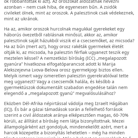
ők robbantották ki azt). Az oroszokat áldozatnak nevezni
azonban – nem csak hiba, de egyenesen bűn. A zsidók
civileket ölnek, mint az oroszok. A palesztinok csak védekeznek,
mint az ukránok.
Ha az, amikor oroszok hurcolnak magukkal gyerekeket egy
háborús övezetből rablásnak minősül, akkor az, amikor
palesztinok saját házukból viszik el a csecsemőket, az micsoda?
Ha az bűn (mert az!), hogy orosz rakéták gyermekek életét
oltják ki, az micsoda, ha palesztin férfiak ugyanezt teszik egy
meztelen késsel? A nemzetközi bíróság (ICC) „megalapozott
gyanúra” hivatkozva elfogatóparancsot adott ki Marija
Alekszejevna Lvova-Belova orosz gyermekjogi biztos ellen.
Melyik ismert vagy ismeretlen palesztin gyerekrablóval tette
meg ugyanezt? Vagy a csecsemők halála, és később a
gyermektúszok dokumentált szabadon engedése talán nem
elegendő a „megalapozott gyanú” megvalósulásához?
Eközben Dél-Afrika népirtással vádolja meg Izraelt Hágában
(ICJ). És bár a gázai támadások során a fellelhető források
szerint a civil áldozatok aránya elképesztően magas, 60-70%
körüli, az állítást a bíróság nem látja bizonyítottnak. Mezei
állampolgárként azt gondoljuk, mindenekelőtt azért, mert a
harcok közepette a bizonyítás lehetetlen – még ha minden