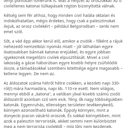
tényt pontosan ismerünk is. Más a helyzet az oroszokkal! Az ő
civilellenes katonai túlkapásaik rögtön bizonyítottá válnak.
Kétség sem fér ahhoz, hogy minden civil halála oktalan és
indokolhatatlan, mégis érdekes, hogy csak a palesztinokat
óvjuk, az orosz civilekért – például Belgorodban – senki nem
emel szót.
Sőt, a vád épp akkor kerül elő, amikor a zsidók – főként a rájuk
nehezedő nemzetközi nyomás miatt – jól láthatóan egyre
óvatosabban bánnak katonai erejükkel, és egyre jobban
igyekeznek megelőzni civilek elpusztítását. Mivel a civil
lakosság a gázai háborúban egyre kisebb helyre zsúfolódik
össze, a támadásokkal szembeni kitettsége egyre magasabb –
kellene legyen. De nem az.
Az áldozatok száma hétről hétre csökken, a kezdeti napi 330-
ról(!) mára harmadára, napi kb. 110-re esett. Nem világos,
mennyi ebből a „katona”, a valóban jóval kisebb számú zsidó
áldozatról azonban szó sem esik. Tény, ők nagy többségükben
katonák. Egyenruhás, ellenséges területen tevékenykedő,
könnyen azonosítható katonák. Éppoly könnyen, mint a
donyecki piacon vásárló oroszok. És sokkal könnyebben, mint
azok a palesztin terroristák, akiket semmi nem különböztet
meg a nem terrorista civilektől – míg lőni nem kezdenek.