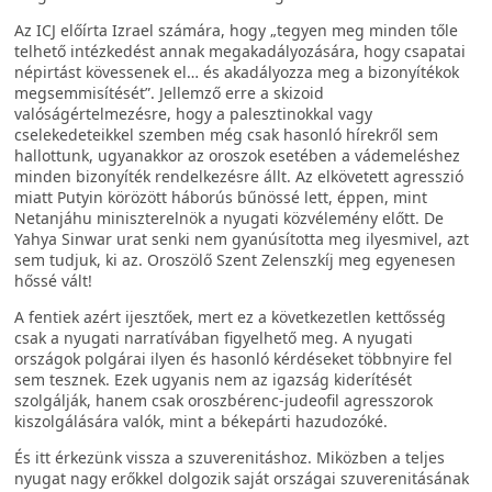
Az ICJ előírta Izrael számára, hogy „tegyen meg minden tőle
telhető intézkedést annak megakadályozására, hogy csapatai
népirtást kövessenek el… és akadályozza meg a bizonyítékok
megsemmisítését”. Jellemző erre a skizoid
valóságértelmezésre, hogy a palesztinokkal vagy
cselekedeteikkel szemben még csak hasonló hírekről sem
hallottunk, ugyanakkor az oroszok esetében a vádemeléshez
minden bizonyíték rendelkezésre állt. Az elkövetett agresszió
miatt Putyin körözött háborús bűnössé lett, éppen, mint
Netanjáhu miniszterelnök a nyugati közvélemény előtt. De
Yahya Sinwar urat senki nem gyanúsította meg ilyesmivel, azt
sem tudjuk, ki az. Oroszölő Szent Zelenszkíj meg egyenesen
hőssé vált!
A fentiek azért ijesztőek, mert ez a következetlen kettősség
csak a nyugati narratívában figyelhető meg. A nyugati
országok polgárai ilyen és hasonló kérdéseket többnyire fel
sem tesznek. Ezek ugyanis nem az igazság kiderítését
szolgálják, hanem csak oroszbérenc-judeofil agresszorok
kiszolgálására valók, mint a békepárti hazudozóké.
És itt érkezünk vissza a szuverenitáshoz. Miközben a teljes
nyugat nagy erőkkel dolgozik saját országai szuverenitásának