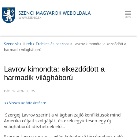
Szenc.sk
>
Hírek
>
Érdekes és hasznos
>
Lavrov kimondta: elkezdődött a
harmadik világháború
Lavrov kimondta: elkezdődött a
harmadik világháború
Dátum: 2026. 03. 25.
<< Vissza az áttekintésre
Szergej Lavrov szerint a világban zajló konfliktusok mind
Amerika céljait szolgálják, és ezek együttesen egy új
világháborút idézhetnek elő…
Szergej Lavrov szerint a világ különböző térségeiben zajló,