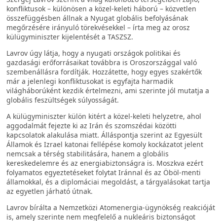
konfliktusok – különösen a közel-keleti háború – közvetlen
összefüggésben állnak a Nyugat globális befolyásának
megőrzésére irányuló törekvésekkel – írta meg az orosz
külügyminiszter kijelentését a TASZSZ.
Lavrov úgy látja, hogy a nyugati országok politikai és
gazdasági erőforrásaikat továbbra is Oroszországgal való
szembenállásra fordítják. Hozzátette, hogy egyes szakértők
már a jelenlegi konfliktusokat is egyfajta harmadik
világháborúként kezdik értelmezni, ami szerinte jól mutatja a
globális feszültségek súlyosságát.
A külügyminiszter külön kitért a közel-keleti helyzetre, ahol
aggodalmát fejezte ki az Irán és szomszédai közötti
kapcsolatok alakulása miatt. Álláspontja szerint az Egyesült
Államok és Izrael katonai fellépése komoly kockázatot jelent
nemcsak a térség stabilitására, hanem a globális
kereskedelemre és az energiabiztonságra is. Moszkva ezért
folyamatos egyeztetéseket folytat Iránnal és az Öböl-menti
államokkal, és a diplomáciai megoldást, a tárgyalásokat tartja
az egyetlen járható útnak.
Lavrov bírálta a Nemzetközi Atomenergia-ügynökség reakcióját
is, amely szerinte nem megfelelő a nukleáris biztonságot