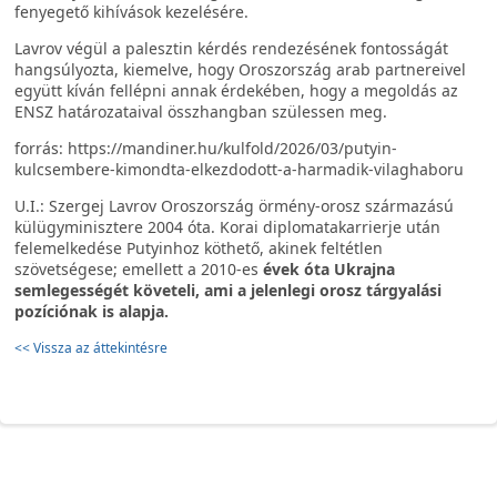
fenyegető kihívások kezelésére.
Lavrov végül a palesztin kérdés rendezésének fontosságát
hangsúlyozta, kiemelve, hogy Oroszország arab partnereivel
együtt kíván fellépni annak érdekében, hogy a megoldás az
ENSZ határozataival összhangban szülessen meg.
forrás: https://mandiner.hu/kulfold/2026/03/putyin-
kulcsembere-kimondta-elkezdodott-a-harmadik-vilaghaboru
U.I.: Szergej Lavrov Oroszország örmény-orosz származású
külügyminisztere 2004 óta. Korai diplomatakarrierje után
felemelkedése Putyinhoz köthető, akinek feltétlen
szövetségese; emellett a 2010-es
évek óta Ukrajna
semlegességét követeli, ami a jelenlegi orosz tárgyalási
pozíciónak is alapja.
<< Vissza az áttekintésre