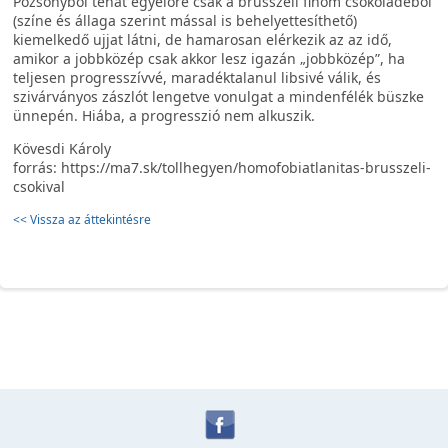
Pozsonyból tehát egyelőre csak a brüsszeli finom csokoládéból
(színe és állaga szerint mással is behelyettesíthető)
kiemelkedő ujjat látni, de hamarosan elérkezik az az idő,
amikor a jobbközép csak akkor lesz igazán „jobbközép”, ha
teljesen progresszívvé, maradéktalanul libsivé válik, és
szivárványos zászlót lengetve vonulgat a mindenfélék büszke
ünnepén. Hiába, a progresszió nem alkuszik.
Kövesdi Károly
forrás: https://ma7.sk/tollhegyen/homofobiatlanitas-brusszeli-
csokival
<< Vissza az áttekintésre