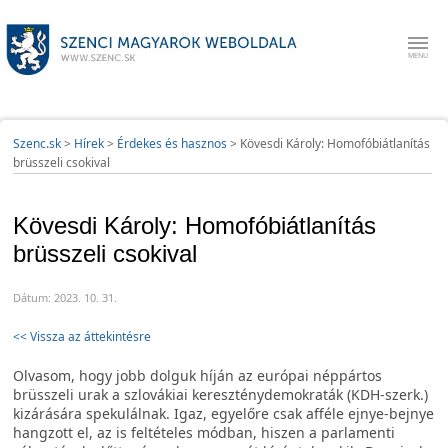
Szenc.sk
>
Hírek
>
Érdekes és hasznos
>
Kövesdi Károly: Homofóbiátlanítás
brüsszeli csokival
Kövesdi Károly: Homofóbiátlanítás
brüsszeli csokival
Dátum: 2023. 10. 31.
<< Vissza az áttekintésre
Olvasom, hogy jobb dolguk híján az európai néppártos
brüsszeli urak a szlovákiai kereszténydemokraták (KDH-szerk.)
kizárására spekulálnak. Igaz, egyelőre csak afféle ejnye-bejnye
hangzott el, az is feltételes módban, hiszen a parlamenti