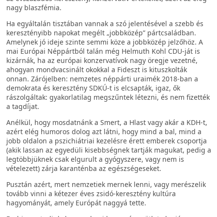
nagy blaszfémia.
Ha egyáltalán tisztában vannak a szó jelentésével a szebb és
keresztényibb napokat megélt „jobbközép” pártcsaládban.
Amelynek jó ideje szinte semmi köze a jobbközép jelzőhöz. A
mai Európai Néppártból talán még Helmuth Kohl CDU-ját is
kizárnák, ha az európai konzervatívok nagy öregje vezetné,
ahogyan mondvacsinált okokkal a Fideszt is kituszkolták
onnan. Zárójelben: nemzetes néppárti uraimék 2018-ban a
demokrata és keresztény SDKÚ-t is elcsapták, igaz, ők
rászolgáltak: gyakorlatilag megszűntek létezni, és nem fizették
a tagdíjat.
Anélkül, hogy mosdatnánk a Smert, a Hlast vagy akár a KDH-t,
azért elég humoros dolog azt látni, hogy mind a bal, mind a
jobb oldalon a pszichiátriai kezelésre érett emberek csoportja
(akik lassan az egyedüli kisebbségnek tartják magukat, pedig a
legtöbbjüknek csak elgurult a gyógyszere, vagy nem is
vételezett) zárja karanténba az egészségeseket.
Pusztán azért, mert nemzetiek mernek lenni, vagy merészelik
tovább vinni a kétezer éves zsidó-keresztény kultúra
hagyományát, amely Európát naggyá tette.