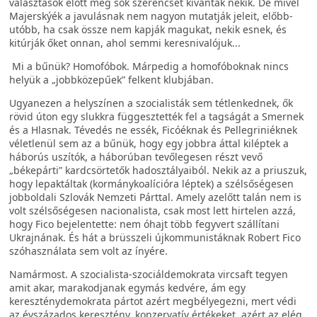
választások előtt még sok szerencsét kívántak nekik. De mivel
Majerskýék a javulásnak nem nagyon mutatják jeleit, előbb-
utóbb, ha csak össze nem kapják magukat, nekik esnek, és
kitúrják őket onnan, ahol semmi keresnivalójuk...
Mi a bűnük? Homofóbok. Márpedig a homofóboknak nincs
helyük a „jobbközepűek” felkent klubjában.
Ugyanezen a helyszínen a szocialisták sem tétlenkednek, ők
rövid úton egy slukkra függesztették fel a tagságát a Smernek
és a Hlasnak. Tévedés ne essék, Ficóéknak és Pellegriniéknek
véletlenül sem az a bűnük, hogy egy jobbra áttal kiléptek a
háborús uszítók, a háborúban tevőlegesen részt vevő
„békepárti” kardcsörtetők hadosztályaiból. Nekik az a priuszuk,
hogy lepaktáltak (kormánykoalícióra léptek) a szélsőségesen
jobboldali Szlovák Nemzeti Párttal. Amely azelőtt talán nem is
volt szélsőségesen nacionalista, csak most lett hirtelen azzá,
hogy Fico bejelentette: nem óhajt több fegyvert szállítani
Ukrajnának. És hát a brüsszeli újkommunistáknak Robert Fico
szóhasználata sem volt az ínyére.
Namármost. A szocialista-szociáldemokrata vircsaft tegyen
amit akar, marakodjanak egymás kedvére, ám egy
kereszténydemokrata pártot azért megbélyegezni, mert védi
az évszázados keresztény, konzervatív értékeket, azért az elég