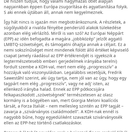
De hiszen tudjuk, hogy valami hagymázas ötlet alapján
napjainkban éppen Európa zsugorítása és agyatlanítása folyik.
S aki ennek újtában áll, annak nem kegyelmeznek.
Így hát nincs is igazán min megbotránkoznunk. A részletek, a
súgólyukból a rivalda fényébe penderülő alakok tülekedése
azonban elég vérlázító. Miről is van szó? Az Európai Néppárt
(EPP) az idén befogadta a magára „jobbközép” jelzőt aggató
LMBTQ-szövetséget, és támogatni óhajtja annak a céljait. Ez a
nemi sokszínűséget mint mindenek fölött álló értéket képviselő
csapat (amely ráadásul az EPP értékrendjét is igyekszik a
legtermészetesebb emberi gerjedelmek irányába terelni)
fordult szembe a KDH-val, mert nem elég „progresszív” a
hozzájuk való viszonyulásban. Legalábbis vezetőjük, Fredrik
Saweståhl szerint, aki úgy tartja, nem jól van az úgy, hogy egy
tagpárt nem elég „progresszív”, vagy ne adj’ isten, az
ellenkező irányba halad. Ennek az EPP pótkocsijára
felkapaszkodott „szövetségnek” természetesen az olasz
kormány is a bögyében van, mert Giorgia Meloni koalíciós
társát, a Forza Italiát – nem mellesleg szintén az EPP tagját –
zavarja a „szivárványos családmodell”. A KDH-nak ennél is
nagyobb bűne, hogy egyedüliként szavaztak szivárványosék
ellen az EPP-hez történő csatlakozáskor.