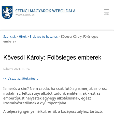
Szenc.sk
>
Hírek
>
Érdekes és hasznos
>
Kövesdi Károly: Fölösleges
emberek
Kövesdi Károly: Fölösleges emberek
Dátum: 2024. 11. 10.
<< Vissza az áttekintésre
Ismerős a cím? Nem csoda, ha csak futólag ismerjük az orosz
irodalmat, féltucatnyi alkotót tudunk említeni, akik ezt az
embertípust helyezték egy-egy alkotásuknak, egész
írásművészetüknek a gyújtópontjába...
A teljesség igénye nélkül, erről, a középosztályhoz tartozó,