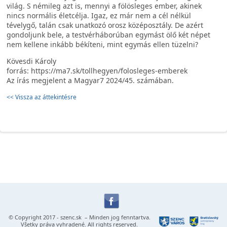
világ. S némileg azt is, mennyi a fölösleges ember, akinek
nincs normális életcélja. Igaz, ez már nem a cél nélkül
tévelygő, talán csak unatkozó orosz középosztály. De azért
gondoljunk bele, a testvérháborúban egymást ölő két népet
nem kellene inkább békíteni, mint egymás ellen tüzelni?
Kövesdi Károly
forrás: https://ma7.sk/tollhegyen/folosleges-emberek
Az írás megjelent a Magyar7 2024/45. számában.
<< Vissza az áttekintésre
© Copyright 2017 -
szenc.sk
– Minden jog fenntartva.
Všetky práva vyhradené. All rights reserved.