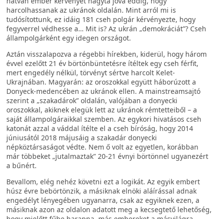
hatvan ember kérvényét hagyta jóvá eddig, hogy
harcolhassanak az ukránok oldalán. Mint arról mi is
tudósítottunk, ez idáig 181 cseh polgár kérvényezte, hogy
fegyverrel védhesse a… Mit is? Az ukrán „demokráciát”? Cseh
állampolgárként egy idegen országot.
Aztán visszalapozva a régebbi hírekben, kiderül, hogy három
évvel ezelőtt 21 év börtönbüntetésre ítéltek egy cseh férfit,
mert engedély nélkül, törvényt sértve harcolt Kelet-
Ukrajnában. Magyarán: az oroszokkal együtt háborúzott a
Donyeck-medencében az ukránok ellen. A mainstreamsajtó
szerint a „szakadárok” oldalán, valójában a donyecki
oroszokkal, akiknek elegük lett az ukránok rémtetteiből – a
saját állampolgáraikkal szemben. Az egykori hivatásos cseh
katonát azzal a váddal ítélte el a cseh bíróság, hogy 2014
júniusától 2018 májusáig a szakadár donyecki
népköztársaságot védte. Nem ő volt az egyetlen, korábban
már többeket „jutalmaztak” 20-21 évnyi börtönnel ugyanezért
a bűnért.
Bevallom, elég nehéz követni ezt a logikát. Az egyik embert
húsz évre bebörtönzik, a másiknak elnöki aláírással adnak
engedélyt lényegében ugyanarra, csak az egyiknek ezen, a
másiknak azon az oldalon adatott meg a kecsegtető lehetőség,
hogy mielőtt fűbe harapna, más embereket a másvilágra