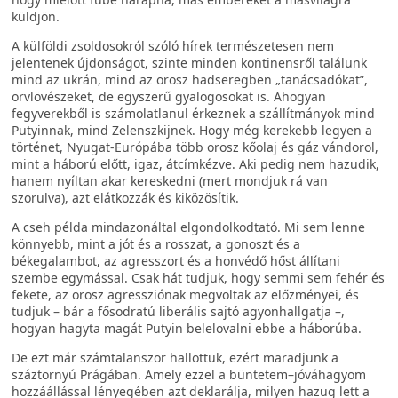
küldjön.
A külföldi zsoldosokról szóló hírek természetesen nem
jelentenek újdonságot, szinte minden kontinensről találunk
mind az ukrán, mind az orosz hadseregben „tanácsadókat”,
orvlövészeket, de egyszerű gyalogosokat is. Ahogyan
fegyverekből is számolatlanul érkeznek a szállítmányok mind
Putyinnak, mind Zelenszkijnek. Hogy még kerekebb legyen a
történet, Nyugat-Európába több orosz kőolaj és gáz vándorol,
mint a háború előtt, igaz, átcímkézve. Aki pedig nem hazudik,
hanem nyíltan akar kereskedni (mert mondjuk rá van
szorulva), azt elátkozzák és kiközösítik.
A cseh példa mindazonáltal elgondolkodtató. Mi sem lenne
könnyebb, mint a jót és a rosszat, a gonoszt és a
békegalambot, az agresszort és a honvédő hőst állítani
szembe egymással. Csak hát tudjuk, hogy semmi sem fehér és
fekete, az orosz agressziónak megvoltak az előzményei, és
tudjuk – bár a fősodratú liberális sajtó agyonhallgatja –,
hogyan hagyta magát Putyin belelovalni ebbe a háborúba.
De ezt már számtalanszor hallottuk, ezért maradjunk a
száztornyú Prágában. Amely ezzel a büntetem–jóváhagyom
hozzáállással lényegében azt deklarálja, milyen hazug lett a