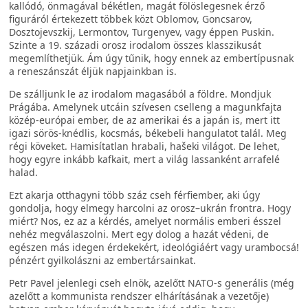
kallódó, önmagával békétlen, magát fölöslegesnek érző
figuráról értekezett többek közt Oblomov, Goncsarov,
Dosztojevszkij, Lermontov, Turgenyev, vagy éppen Puskin.
Szinte a 19. századi orosz irodalom összes klasszikusát
megemlíthetjük. Ám úgy tűnik, hogy ennek az embertípusnak
a reneszánszát éljük napjainkban is.
De szálljunk le az irodalom magasából a földre. Mondjuk
Prágába. Amelynek utcáin szívesen cselleng a magunkfajta
közép-európai ember, de az amerikai és a japán is, mert itt
igazi sörös-knédlis, kocsmás, békebeli hangulatot talál. Meg
régi köveket. Hamisítatlan hrabali, hašeki világot. De lehet,
hogy egyre inkább kafkait, mert a világ lassanként arrafelé
halad.
Ezt akarja otthagyni több száz cseh férfiember, aki úgy
gondolja, hogy elmegy harcolni az orosz–ukrán frontra. Hogy
miért? Nos, ez az a kérdés, amelyet normális emberi ésszel
nehéz megválaszolni. Mert egy dolog a hazát védeni, de
egészen más idegen érdekekért, ideológiáért vagy urambocsá!
pénzért gyilkolászni az embertársainkat.
Petr Pavel jelenlegi cseh elnök, azelőtt NATO-s generális (még
azelőtt a kommunista rendszer elhárításának a vezetője)