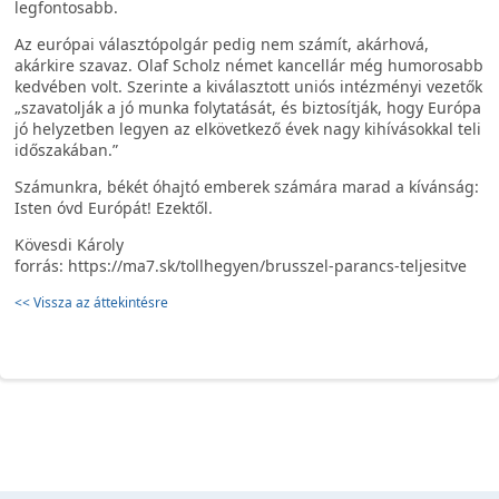
legfontosabb.
Az európai választópolgár pedig nem számít, akárhová,
akárkire szavaz. Olaf Scholz német kancellár még humorosabb
kedvében volt. Szerinte a kiválasztott uniós intézményi vezetők
„szavatolják a jó munka folytatását, és biztosítják, hogy Európa
jó helyzetben legyen az elkövetkező évek nagy kihívásokkal teli
időszakában.”
Számunkra, békét óhajtó emberek számára marad a kívánság:
Isten óvd Európát! Ezektől.
Kövesdi Károly
forrás: https://ma7.sk/tollhegyen/brusszel-parancs-teljesitve
<< Vissza az áttekintésre