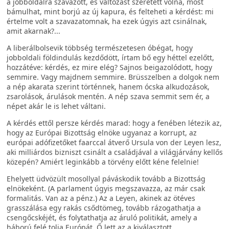
a jobboldalra szavazott, és változást szeretett volna, most
bámulhat, mint borjú az új kapura, és felteheti a kérdést: mi
értelme volt a szavazatomnak, ha ezek úgyis azt csinálnak,
amit akarnak?...
A liberálbolsevik többség természetesen óbégat, hogy
jobboldali földindulás kezdődött, írtam bő egy héttel ezelőtt,
hozzátéve: kérdés, ez mire elég? Sajnos beigazolódott, hogy
semmire. Vagy majdnem semmire. Brüsszelben a dolgok nem
a nép akarata szerint történnek, hanem ócska alkudozások,
zsarolások, árulások mentén. A nép szava semmit sem ér, a
népet akár le is lehet váltani.
A kérdés ettől persze kérdés marad: hogy a fenében létezik az,
hogy az Európai Bizottság elnöke ugyanaz a korrupt, az
európai adófizetőket faarccal átverő Ursula von der Leyen lesz,
aki milliárdos bizniszt csinált a családjával a világjárvány kellős
közepén? Amiért leginkább a törvény előtt kéne felelnie!
Ehelyett üdvözült mosollyal páváskodik tovább a Bizottság
elnökeként. (A parlament úgyis megszavazza, az már csak
formalitás. Van az a pénz.) Az a Leyen, akinek az ötéves
grasszálása egy rakás csődtömeg, tovább rázogathatja a
csengőcskéjét, és folytathatja az áruló politikát, amely a
háború felé tolja Európát. Ő lett az a kiválasztott,