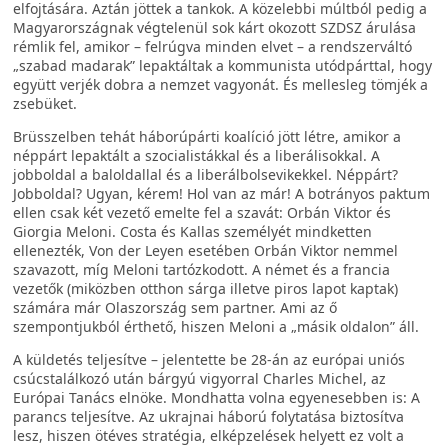
elfojtására. Aztán jöttek a tankok. A közelebbi múltból pedig a
Magyarországnak végtelenül sok kárt okozott SZDSZ árulása
rémlik fel, amikor – felrúgva minden elvet – a rendszerváltó
„szabad madarak” lepaktáltak a kommunista utódpárttal, hogy
együtt verjék dobra a nemzet vagyonát. És mellesleg tömjék a
zsebüket.
Brüsszelben tehát háborúpárti koalíció jött létre, amikor a
néppárt lepaktált a szocialistákkal és a liberálisokkal. A
jobboldal a baloldallal és a liberálbolsevikekkel. Néppárt?
Jobboldal? Ugyan, kérem! Hol van az már! A botrányos paktum
ellen csak két vezető emelte fel a szavát: Orbán Viktor és
Giorgia Meloni. Costa és Kallas személyét mindketten
ellenezték, Von der Leyen esetében Orbán Viktor nemmel
szavazott, míg Meloni tartózkodott. A német és a francia
vezetők (miközben otthon sárga illetve piros lapot kaptak)
számára már Olaszország sem partner. Ami az ő
szempontjukból érthető, hiszen Meloni a „másik oldalon” áll.
A küldetés teljesítve – jelentette be 28-án az európai uniós
csúcstalálkozó után bárgyú vigyorral Charles Michel, az
Európai Tanács elnöke. Mondhatta volna egyenesebben is: A
parancs teljesítve. Az ukrajnai háború folytatása biztosítva
lesz, hiszen ötéves stratégia, elképzelések helyett ez volt a