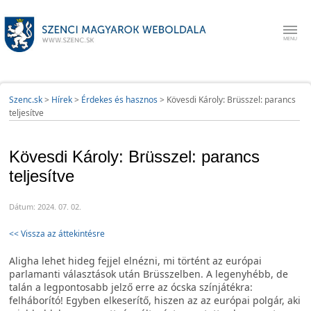
Szenc.sk
>
Hírek
>
Érdekes és hasznos
>
Kövesdi Károly: Brüsszel: parancs
teljesítve
Kövesdi Károly: Brüsszel: parancs
teljesítve
Dátum: 2024. 07. 02.
<< Vissza az áttekintésre
Aligha lehet hideg fejjel elnézni, mi történt az európai
parlamanti választások után Brüsszelben. A legenyhébb, de
talán a legpontosabb jelző erre az ócska színjátékra:
felháborító! Egyben elkeserítő, hiszen az az európai polgár, aki