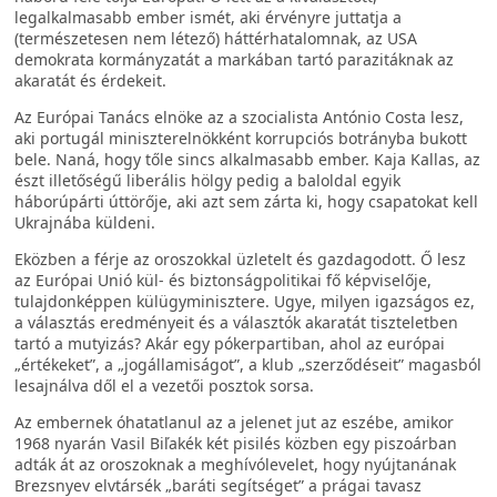
legalkalmasabb ember ismét, aki érvényre juttatja a
(természetesen nem létező) háttérhatalomnak, az USA
demokrata kormányzatát a markában tartó parazitáknak az
akaratát és érdekeit.
Az Európai Tanács elnöke az a szocialista António Costa lesz,
aki portugál miniszterelnökként korrupciós botrányba bukott
bele. Naná, hogy tőle sincs alkalmasabb ember. Kaja Kallas, az
észt illetőségű liberális hölgy pedig a baloldal egyik
háborúpárti úttörője, aki azt sem zárta ki, hogy csapatokat kell
Ukrajnába küldeni.
Eközben a férje az oroszokkal üzletelt és gazdagodott. Ő lesz
az Európai Unió kül- és biztonságpolitikai fő képviselője,
tulajdonképpen külügyminisztere. Ugye, milyen igazságos ez,
a választás eredményeit és a választók akaratát tiszteletben
tartó a mutyizás? Akár egy pókerpartiban, ahol az európai
„értékeket”, a „jogállamiságot”, a klub „szerződéseit” magasból
lesajnálva dől el a vezetői posztok sorsa.
Az embernek óhatatlanul az a jelenet jut az eszébe, amikor
1968 nyarán Vasil Biľakék két pisilés közben egy piszoárban
adták át az oroszoknak a meghívólevelet, hogy nyújtanának
Brezsnyev elvtársék „baráti segítséget” a prágai tavasz