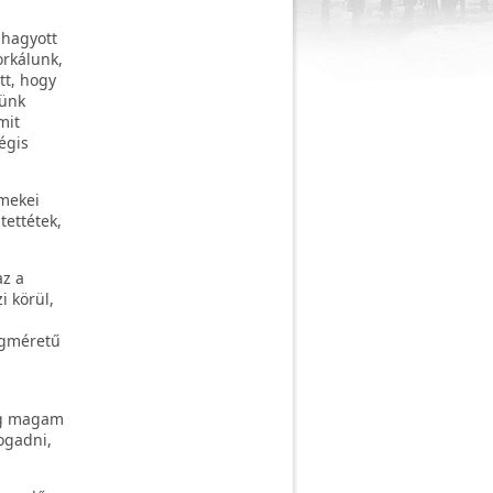
lhagyott
orkálunk,
tt, hogy
sünk
mit
égis
rmekei
tettétek,
az a
i körül,
ágméretű
még magam
ogadni,