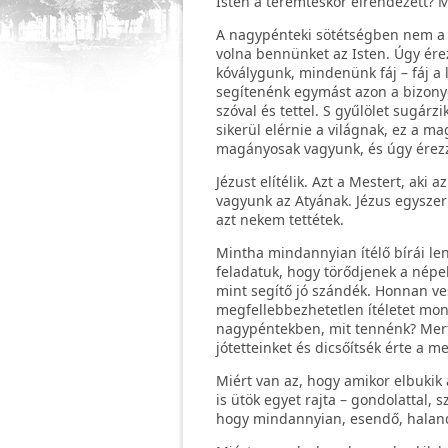
Isten a teremtéskor elrendezett? M
A nagypénteki sötétségben nem a 
volna bennünket az Isten. Úgy ére
kóválygunk, mindenünk fáj – fáj a 
segítenénk egymást azon a bizonyo
szóval és tettel. S gyűlölet sugá
sikerül elérnie a világnak, ez a 
magányosak vagyunk, és úgy érezz
Jézust elítélik. Azt a Mestert, aki
vagyunk az Atyának. Jézus egyszer 
azt nekem tettétek.
Mintha mindannyian ítélő bírái le
feladatuk, hogy törődjenek a népek
mint segítő jó szándék. Honnan v
megfellebbezhetetlen ítéletet mon
nagypéntekben, mit tennénk? Mert
jótetteinket és dicsőítsék érte a me
Miért van az, hogy amikor elbuki
is ütök egyet rajta – gondolattal,
hogy mindannyian, esendő, halandó