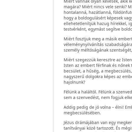
Miért vannak olyan kevesek, akik 
magára? Miért nincs vele senki? M
hontalanná, hazátlanná, földönfut
hogy a boldogulásért képesek vagy
ellehetetlenítjük hazug hírekkel, 
testvérként, egymást segítve bold
Miért fosztjuk meg a másik embert 
véleménynyilvánítás szabadságára?
személy méltóságának szentségét,
Miért szegezzük keresztre az Iste
Isten az embert férfinak és nőnek 
becsület, a hűség, a megbecsülés, 
nagyszerű dolgokra képes az emberi
hajolnunk?
Félünk a haláltól. Félünk a szenved
sem a szenvedést, nem fogjuk elker
Addig pedig de jó volna – élni! E
megbecsülésében.
Jézus drámájában van egy megkerülh
tanítványai közé tartozott. És mégi