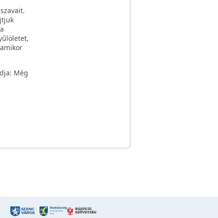
 szavait.
jtjuk
 a
űlöletet,
 amikor
ndja: Még