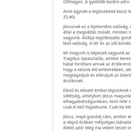
Otthagyni. A gyűlölők kezére adni.
Amit egynek a legkisebbek közül tet
25,40)
Jézusnak ez a kijelentése valóság.
által a megváltás művét, minden na
vagyunk. Átlátja legtitkosabb gond
lévő valóság. A tér és az idő korlát
Mi magunk is képesek vagyunk az 
Tragikus tapasztalás, amikor ker
hátat fordítani annak az értékrend
hogy a velünk élő emberekben, aki
megtagadjuk és eláruljuk az Isten
árulásnak.
Eleső és elesett emberségünknek sz
sötétség, amelyben Jézus magunkr
elhagyatottságunkban, testi-lelki
csak el kell fogadnunk. Csak be ke
Jézus, majd gondolj rám, amikor e
a végső órában mélységes bánattal
életet adó: Még ma velem leszel o