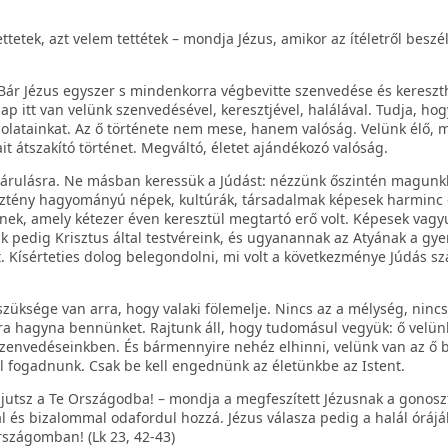
tetek, azt velem tettétek – mondja Jézus, amikor az ítéletről beszél
 Bár Jézus egyszer s mindenkorra végbevitte szenvedése és kereszt
p itt van velünk szenvedésével, keresztjével, halálával. Tudja, hog
olatainkat. Az ő története nem mese, hanem valóság. Velünk élő, m
ait átszakító történet. Megváltó, életet ajándékozó valóság.
árulásra. Ne másban keressük a Júdást: nézzünk őszintén magunk
esztény hagyományú népek, kultúrák, társadalmak képesek harminc 
nek, amely kétezer éven keresztül megtartó erő volt. Képesek vagy
k pedig Krisztus által testvéreink, és ugyanannak az Atyának a gye
t. Kísérteties dolog belegondolni, mi volt a következménye Júdás s
üksége van arra, hogy valaki fölemelje. Nincs az a mélység, nincs
a hagyna bennünket. Rajtunk áll, hogy tudomásul vegyük: ő velünk
 szenvedéseinkben. És bármennyire nehéz elhinni, velünk van az ő b
ll fogadnunk. Csak be kell engednünk az életünkbe az Istent.
ljutsz a Te Országodba! – mondja a megfeszített Jézusnak a gonoszt
 és bizalommal odafordul hozzá. Jézus válasza pedig a halál órájá
rszágomban! (Lk 23, 42-43)