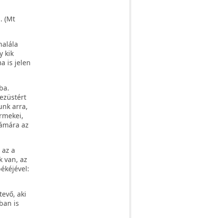
. (Mt
halála
y kik
a is jelen
ba.
ezüstért
unk arra,
rmekei,
zámára az
 az a
 van, az
ékéjével:
evő, aki
ban is