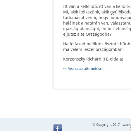
Itt van a kellő idő, itt van a kellő
Mi, akik ítélkezünk, akik gyűlölkö
tudomásul venni, hogy mindnyájan 
halálnak a határán van, választan
igazságtalanságot, embertelensége
eljutsz a te Országodba?
Ha felfakad belőlünk őszinte bűnb
ma velem leszel országomban!
Korzenszky Richárd (FB-oldala)
<< Vissza az áttekintésre
© Copyright 2017 -
szenc