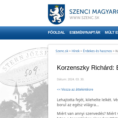
FŐOLDAL
ESEMÉNYNAPTÁR
MÚLT 
Szenc.sk
>
Hírek
>
Érdekes és hasznos
>
K
Korzenszky Richárd: B
Dátum: 2024. 03. 30.
<< Vissza az áttekintésre
Lehajtotta fejét, kilehelte lelkét.
borul az egész világra...
Miért van annyi szenvedés? Miért 