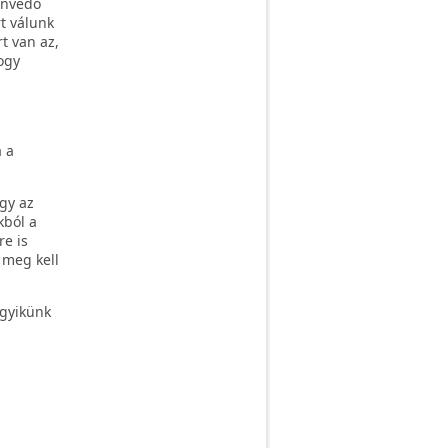
envedő
t válunk
t van az,
ogy
 a
gy az
kból a
re is
 meg kell
egyikünk