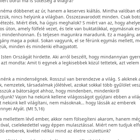
iért borul ma is sötétség a világra?
néma döbbenet az úr, hanem a keserves kiáltás. Mintha valóban e
zzük, nincs helyünk a világban. Összezavarodott minden. Csak bot
létezés. Miért élek, ha úgyis meghalok? S miért van az, hogy ahelye
s úton, amely fölfelé vezet, és tele van buktatókkal, egymásnak e
rzik mindenhonnan. És teljesen magunkra maradunk. Ez a magány, a
magány maga a pokol. Sokan vagyunk, el se férünk egymás mellett, m
ük, minden és mindenki elhagyatott.
 az Isten Országát hirdette. Aki arról beszélt, hogy mindannyian gye
azt mondta: Amit ti egynek a legkisebbek közül tettetek, azt velem 
nnénk a mindenségnek. Rosszul van berendezve a világ. S akiknek 
, nemzetek, társadalmak jólétével, azokat sokkal több gyűlölet vesz
esszük a bátorságot ahhoz, hogy mindenben, mindenkiről
djunk? Vajon ha nekünk kellene világosságot gyújtani ebben a vil
 nekünk kell világítani, nem másoknak… hogy lássák az emberek
nnyei Atyát. (Mt 5,16)
k a mellettem lévő ember, akkor nem fölsegíteni akarom, hanem 
 szóval, cselekedettel vagy éppen mulasztással. Miért nem tudjuk elf
 emberek, kivétel nélkül mind az életre születtünk?