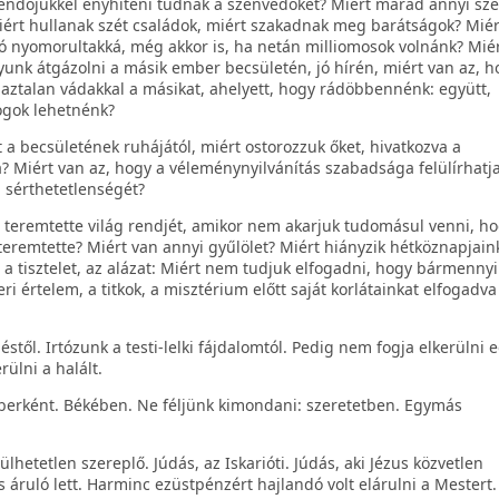
kendőjükkel enyhíteni tudnák a szenvedőket? Miért marad annyi sz
iért hullanak szét családok, miért szakadnak meg barátságok? Miér
ó nyomorultakká, még akkor is, ha netán milliomosok volnánk? Miér
unk átgázolni a másik ember becsületén, jó hírén, miért van az, h
igaztalan vádakkal a másikat, ahelyett, hogy rádöbbennénk: együtt,
ogok lehetnénk?
a becsületének ruhájától, miért ostorozzuk őket, hivatkozva a
 Miért van az, hogy a véleménynyilvánítás szabadsága felülírhatja
 sérthetetlenségét?
n teremtette világ rendjét, amikor nem akarjuk tudomásul venni, ho
teremtette? Miért van annyi gyűlölet? Miért hiányzik hétköznapjain
a tisztelet, az alázat: Miért nem tudjuk elfogadni, hogy bármennyi
 értelem, a titkok, a misztérium előtt saját korlátainkat elfogadva
éstől. Irtózunk a testi-lelki fájdalomtól. Pedig nem fogja elkerülni 
ülni a halált.
mberként. Békében. Ne féljünk kimondani: szeretetben. Egymás
etetlen szereplő. Júdás, az Iskarióti. Júdás, aki Jézus közvetlen
s áruló lett. Harminc ezüstpénzért hajlandó volt elárulni a Mestert.