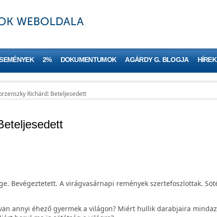
ESEMÉNYEK
2%
DOKUMENTUMOK
AGÁRDY G. BLOGJA
HÍREK
orzenszky Richárd: Beteljesedett
eteljesedett
 Vége. Bevégeztetett. A virágvasárnapi remények szertefoszlottak. Söt
van annyi éhező gyermek a világon? Miért hullik darabjaira mindaz