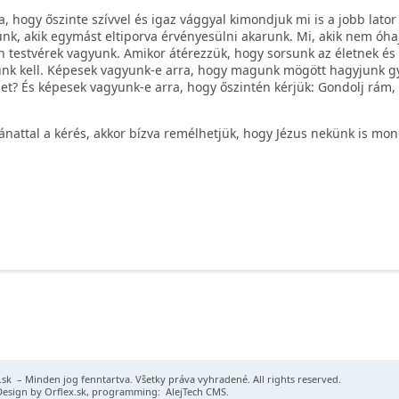
 óra, hogy őszinte szívvel és igaz vággyal kimondjuk mi is a jobb lator
dünk, akik egymást eltiporva érvényesülni akarunk. Mi, akik nem óha
testvérek vagyunk. Amikor átérezzük, hogy sorsunk az életnek és
unk kell. Képesek vagyunk-e arra, hogy magunk mögött hagyjunk gy
t? És képesek vagyunk-e arra, hogy őszintén kérjük: Gondolj rám,
ánattal a kérés, akkor bízva remélhetjük, hogy Jézus nekünk is mo
.sk
– Minden jog fenntartva. Všetky práva vyhradené. All rights reserved.
Design by
Orflex.sk
, programming:
AlejTech CMS
.