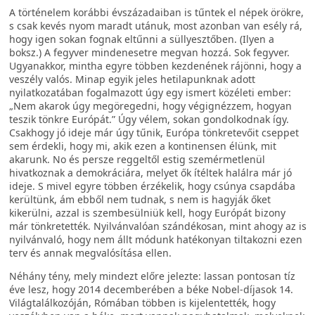
A történelem korábbi évszázadaiban is tűntek el népek örökre,
s csak kevés nyom maradt utánuk, most azonban van esély rá,
hogy igen sokan fognak eltűnni a süllyesztőben. (Ilyen a
boksz.) A fegyver mindenesetre megvan hozzá. Sok fegyver.
Ugyanakkor, mintha egyre többen kezdenének rájönni, hogy a
veszély valós. Minap egyik jeles hetilapunknak adott
nyilatkozatában fogalmazott úgy egy ismert közéleti ember:
„Nem akarok úgy megöregedni, hogy végignézzem, hogyan
teszik tönkre Európát.” Úgy vélem, sokan gondolkodnak így.
Csakhogy jó ideje már úgy tűnik, Európa tönkretevőit cseppet
sem érdekli, hogy mi, akik ezen a kontinensen élünk, mit
akarunk. No és persze reggeltől estig szemérmetlenül
hivatkoznak a demokráciára, melyet ők ítéltek halálra már jó
ideje. S mivel egyre többen érzékelik, hogy csúnya csapdába
kerültünk, ám ebből nem tudnak, s nem is hagyják őket
kikerülni, azzal is szembesülniük kell, hogy Európát bizony
már tönkretették. Nyilvánvalóan szándékosan, mint ahogy az is
nyilvánvaló, hogy nem állt módunk hatékonyan tiltakozni ezen
terv és annak megvalósítása ellen.
Néhány tény, mely mindezt előre jelezte: lassan pontosan tíz
éve lesz, hogy 2014 decemberében a béke Nobel-díjasok 14.
Világtalálkozóján, Rómában többen is kijelentették, hogy