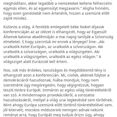
meghódítani, akkor legalább a nemzeteket kellene felheccelni
egymás ellen, és az egyensúlyt megzavarni.” Aligha hinném,
hogy ezen gondolatát nem értenénk, hiszen a szemünk előtt
zajlik mindez.
Különös a világ. A fentebb emlegetett béke Nobel-díjasok
konferenciáján az az idézet is elhangzott, hogy az Egyesült
Államok katonai akadémiáján a mai napig tanítják a Szívország
elméletet. S hogy szerintük mi ennek a lényege? Íme: „Aki
uralkodik Kelet-Európán, az uralkodik a szívországon. Aki
uralkodik a szívországon, uralkodik a világszigeten. Aki
uralkodik a világszigeten, uralkodik az egész világon.” A
világsziget alatt Eurázsiát kell érteni.
Nos, sok más érdekes, tanulságos és megdöbbentő tény is
elhangzott azon a konferencián. Mi, civilek, akiknek folyton a
demokráciáról hazudoznak, hiába mondjuk, hogy nem
szeretnénk úgy megöregedni, hogy végignézzük, hogyan
teszik tönkre Európát. Immáron az egész világ tönkretételéről
van szó. A mindennapos provokációkról, a sorozatos
hazudozásokról, mellyel a világ urai legkevésbé sem törődnek.
Mint ahogy Európa szemünk előtt történő tönkretételével sem.
Jól kitervelt, mocskos módszereik nemigen adnak nekünk
reményt arra, hogy Európát meg tudjuk őrizni úgy, ahogy