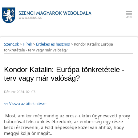
Szenc.sk
>
Hírek
>
Érdekes és hasznos
>
Kondor Katalin: Európa
tönkretétele - terv vagy már valóság?
Kondor Katalin: Európa tönkretétele -
terv vagy már valóság?
Dátum: 2024. 02. 07.
<< Vissza az áttekintésre
Most, amikor még mindig az orosz–ukrán úgynevezett proxy
háborúval fekszünk és ébredünk, az emberiség egy része
kezdi észrevenni, a Föld népessége közel van ahhoz, hogy
meggyilkolja önmagát...