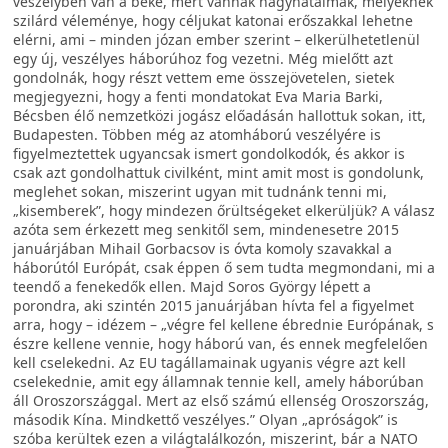
veszélyben van a béke, mert vannak nagyhatalmak, melyeknek
szilárd véleménye, hogy céljukat katonai erőszakkal lehetne
elérni, ami – minden józan ember szerint – elkerülhetetlenül
egy új, veszélyes háborúhoz fog vezetni. Még mielőtt azt
gondolnák, hogy részt vettem eme összejövetelen, sietek
megjegyezni, hogy a fenti mondatokat Eva Maria Barki,
Bécsben élő nemzetközi jogász előadásán hallottuk sokan, itt,
Budapesten. Többen még az atomháború veszélyére is
figyelmeztettek ugyancsak ismert gondolkodók, és akkor is
csak azt gondolhattuk civilként, mint amit most is gondolunk,
meglehet sokan, miszerint ugyan mit tudnánk tenni mi,
„kisemberek”, hogy mindezen őrültségeket elkerüljük? A válasz
azóta sem érkezett meg senkitől sem, mindenesetre 2015
januárjában Mihail Gorbacsov is óvta komoly szavakkal a
háborútól Európát, csak éppen ő sem tudta megmondani, mi a
teendő a fenekedők ellen. Majd Soros György lépett a
porondra, aki szintén 2015 januárjában hívta fel a figyelmet
arra, hogy – idézem – „végre fel kellene ébrednie Európának, s
észre kellene vennie, hogy háború van, és ennek megfelelően
kell cselekedni. Az EU tagállamainak ugyanis végre azt kell
cselekednie, amit egy államnak tennie kell, amely háborúban
áll Oroszországgal. Mert az első számú ellenség Oroszország,
második Kína. Mindkettő veszélyes.” Olyan „apróságok” is
szóba kerültek ezen a világtalálkozón, miszerint, bár a NATO