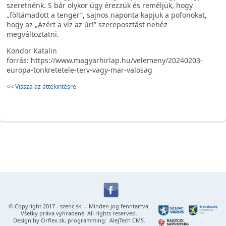
szeretnénk. S bár olykor úgy érezzük és reméljük, hogy
„föltámadott a tenger”, sajnos naponta kapjuk a pofonokat,
hogy az „Azért a víz az úr!” szereposztást nehéz
megváltoztatni.
Kondor Katalin
forrás: https://www.magyarhirlap.hu/velemeny/20240203-
europa-tonkretetele-terv-vagy-mar-valosag
<< Vissza az áttekintésre
© Copyright 2017 -
szenc.sk
– Minden jog fenntartva.
Všetky práva vyhradené. All rights reserved.
Design by
Orflex.sk
, programming:
AlejTech CMS
.