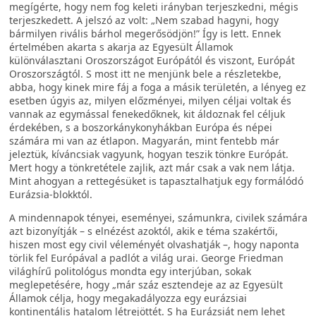
megígérte, hogy nem fog keleti irányban terjeszkedni, mégis
terjeszkedett. A jelszó az volt: „Nem szabad hagyni, hogy
bármilyen rivális bárhol megerősödjön!” Így is lett. Ennek
értelmében akarta s akarja az Egyesült Államok
különválasztani Oroszországot Európától és viszont, Európát
Oroszországtól. S most itt ne menjünk bele a részletekbe,
abba, hogy kinek mire fáj a foga a másik területén, a lényeg ez
esetben úgyis az, milyen előzményei, milyen céljai voltak és
vannak az egymással fenekedőknek, kit áldoznak fel céljuk
érdekében, s a boszorkánykonyhákban Európa és népei
számára mi van az étlapon. Magyarán, mint fentebb már
jeleztük, kíváncsiak vagyunk, hogyan teszik tönkre Európát.
Mert hogy a tönkretétele zajlik, azt már csak a vak nem látja.
Mint ahogyan a rettegésüket is tapasztalhatjuk egy formálódó
Eurázsia-blokktól.
A mindennapok tényei, eseményei, számunkra, civilek számára
azt bizonyítják – s elnézést azoktól, akik e téma szakértői,
hiszen most egy civil véleményét olvashatják –, hogy naponta
törlik fel Európával a padlót a világ urai. George Friedman
világhírű politológus mondta egy interjúban, sokak
meglepetésére, hogy „már száz esztendeje az az Egyesült
Államok célja, hogy megakadályozza egy eurázsiai
kontinentális hatalom létrejöttét. S ha Eurázsiát nem lehet