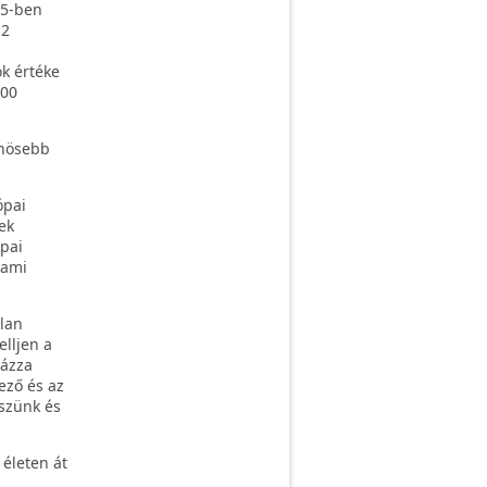
25-ben
,2
k értéke
500
önösebb
ópai
ek
pai
 ami
tlan
lljen a
yázza
ező és az
szünk és
életen át