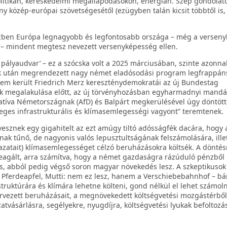
olitikán, kereskedelmi megállapodásokon, energián. Szép gondolat
ny közép-európai szövetségesétől (ezügyben talán kicsit többtől is,
zben Európa legnagyobb és legfontosabb országa – még a versen
is – mindent megtesz nevezett versenyképesség ellen.
pályaudvar’ – ez a szócska volt a 2025 márciusában, szinte azonnal
ok után megrendezett nagy német eladósodási program legfrappá
sem került Friedrich Merz kereszténydemokratái az új Bundestag
k megalakulása előtt, az új törvényhozásban egyharmadnyi mand
natíva Németországnak (AfD) és Balpárt megkerülésével úgy döntött
leges infrastrukturális és klímasemlegességi vagyont” teremtenek.
esznek egy gigahitelt az ezt amúgy tiltó adósságfék dacára, hogy 
ak tűnő, de nagyonis valós lepusztultságának felszámolására, illet
vazatait) klímasemlegességet célzó beruházásokra költsék. A döntés
gált, arra számítva, hogy a német gazdaságra rázúduló pénzből
, abból pedig végső soron magyar növekedés lesz. A szkeptikusok
Pferdeapfel, Mutti: nem ez lesz, hanem a Verschiebebahnhof – bá
astruktúrára és klímára lehetne költeni, gond nélkül el lehet számol
ervezett beruházásait, a megnövekedett költségvetési mozgástérbő
tvásárlásra, segélyekre, nyugdíjra, költségvetési lyukak befoltozá