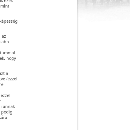
ok ezek
 mint
yképesség
 az
nsabb
átummal
ek, hogy
azt a
ve (ezzel
re
 ezzel
r
ni annak
l pedig
sára