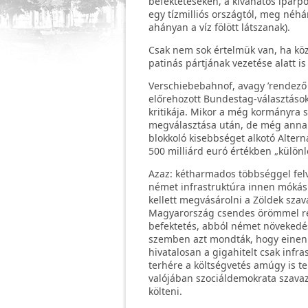
befektetéseken, a kívánatos iparp
egy tízmilliós országtól, meg néhá
ahányan a víz fölött látszanak).
Csak nem sok értelmük van, ha kö
patinás pártjának vezetése alatt 
Verschiebebahnof, avagy ’rendező 
előrehozott Bundestag-választás
kritikája. Mikor a még kormányra 
megválasztása után, de még anna
blokkoló kisebbséget alkotó Alter
500 milliárd euró értékben „külön
Azaz: kétharmados többséggel felv
német infrastruktúra innen mókásn
kellett megvásárolni a Zöldek sza
Magyarország csendes örömmel rea
befektetés, abból német növekedés
szemben azt mondták, hogy einen 
hivatalosan a gigahitelt csak infr
terhére a költségvetés amúgy is t
valójában szociáldemokrata szavaza
költeni.