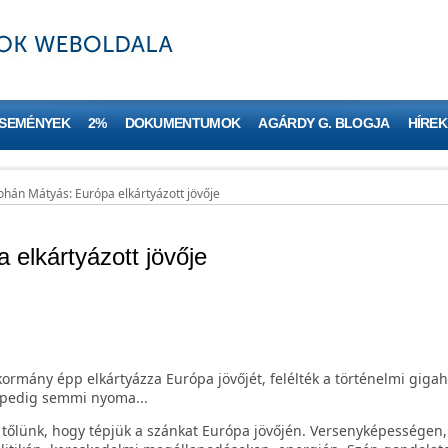
ESEMÉNYEK
2%
DOKUMENTUMOK
AGÁRDY G. BLOGJA
HÍREK
ohán Mátyás: Európa elkártyázott jövője
elkártyázott jövője
mány épp elkártyázza Európa jövőjét, felélték a történelmi gigahi
 pedig semmi nyoma...
tőlünk, hogy tépjük a szánkat Európa jövőjén. Versenyképességen,