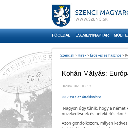
FŐOLDAL
ESEMÉNYNAPTÁR
MÚLT 
Szenc.sk
>
Hírek
>
Érdekes és hasznos
>
K
Kohán Mátyás: Európa 
Dátum: 2026. 03. 19.
<< Vissza az áttekintésre
Nagyon úgy tűnik, hogy a német kor
növekedésnek és befektetéseknek
Azon gondolkozom, milyen kedves 