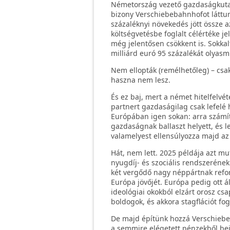
Németország vezető gazdaságkutató
bizony Verschiebebahnhofot láttu
százaléknyi növekedés jött össze 
költségvetésbe foglalt célértéke 
még jelentősen csökkent is. Sokka
milliárd euró 95 százalékát olyasm
Nem ellopták (remélhetőleg) – cs
haszna nem lesz.
És ez baj, mert a német hitelfelvé
partnert gazdaságilag csak lefel
Európában igen sokan: arra számít
gazdaságnak ballaszt helyett, és l
valamelyest ellensúlyozza majd az
Hát, nem lett. 2025 példája azt mu
nyugdíj- és szociális rendszerének
két vergődő nagy néppártnak refor
Európa jövőjét. Európa pedig ott á
ideológiai okokból elzárt orosz c
boldogok, és akkora stagflációt 
De majd építünk hozzá Verschiebeb
a semmire elégetett pénzekből be