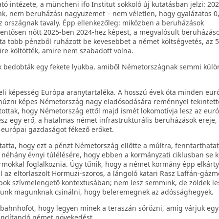
 intézete, a müncheni ifo Institut sokkoló új kutatásban jelzi: 20
nk, nem beruházási nagyüzemet – nem véletlen, hogy gyalázatos 0
az országnak tavaly. Épp ellenkezőleg: miközben a beruházások
jelentősen nőtt 2025-ben 2024-hez képest, a megvalósult beruházáso
lta több pénzből ruházott be kevesebbet a német költségvetés, az 
ire költötték, amire nem szabadott volna.
ak bedobták egy fekete lyukba, amiből Németországnak semmi kül
teli képesség Európa aranytartaléka. A hosszú évek óta minden eur
é húzni képes Németország nagy eladósodására reménnyel tekintett
ottak, hogy Németország ettől majd ismét lokomotívja lesz az euró
esz egy erő, a hatalmas német infrastrukturális beruházások ereje,
 európai gazdaságot fékező erőket.
tatta, hogy ezt a pénzt Németország ellőtte a múltra, fenntarthata
 néhány évnyi túlélésére, hogy ebben a kormányzati ciklusban se ke
mokkal foglalkoznia. Úgy tűnik, hogy a német kormány épp elkárt
ll az eltorlaszolt Hormuzi-szoros, a lángoló katari Rasz Laffán-gázm
sapok szívmelengető kontextusában; nem lesz semmink, de zöldek le
fogunk magunknak csinálni, hogy beleremegnek az adóssághegyek.
ahnhofot, hogy legyen minek a teraszán sörözni, amíg várjuk egy 
indítandó német növekedést.