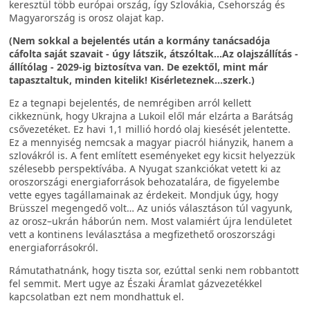
keresztül több európai ország, így Szlovákia, Csehország és
Magyarország is orosz olajat kap.
(Nem sokkal a bejelentés után a kormány tanácsadója
cáfolta saját szavait - úgy látszik, átszóltak...Az olajszállítás -
állítólag - 2029-ig biztosítva van. De ezektől, mint már
tapasztaltuk, minden kitelik! Kisérleteznek…szerk.)
Ez a tegnapi bejelentés, de nemrégiben arról kellett
cikkeznünk, hogy Ukrajna a Lukoil elől már elzárta a Barátság
csővezetéket. Ez havi 1,1 millió hordó olaj kiesését jelentette.
Ez a mennyiség nemcsak a magyar piacról hiányzik, hanem a
szlovákról is. A fent említett eseményeket egy kicsit helyezzük
szélesebb perspektívába. A Nyugat szankciókat vetett ki az
oroszországi energiaforrások behozatalára, de figyelembe
vette egyes tagállamainak az érdekeit. Mondjuk úgy, hogy
Brüsszel megengedő volt… Az uniós választáson túl vagyunk,
az orosz–ukrán háborún nem. Most valamiért újra lendületet
vett a kontinens leválasztása a megfizethető oroszországi
energiaforrásokról.
Rámutathatnánk, hogy tiszta sor, ezúttal senki nem robbantott
fel semmit. Mert ugye az Északi Áramlat gázvezetékkel
kapcsolatban ezt nem mondhattuk el.