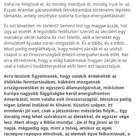
Soha ne felejtsük el, és mindig mondjuk el, mindig írjuk le: az
Északi Áramlat gázvezetékek felrobbantása történelmi léptékű
támadás, amely veszélybe sodorta Európa energiaellátását!
És ezt követően mi történt? Semmi! Hol így magyarázzák, hol
úgy az esetet. A legutóbbi fedősztori szerint az akcióért egy
maroknyi ukrán katona és civil felelős, akik a terveket egy
átmulatott éjszaka során dolgozták ki. És a többi, és a többi…
Most pedig megláthatjuk, hogy miként zárnák el az utolsó
csapot is az Oroszországból érkező energiaforrások előtt. Bár
arra ébrednénk, hogy a világ hatalmasai hogyan zárják le az
utat a háború továbbterjedése elől! Nem ezt tapasztaljuk.
Arra leszünk figyelmesek, hogy valakik érdekeltek az
öldöklés fenntartásában, bábként mozgatnak
országvezetőket és egyszerű állampolgárokat, miközben
Európa nagyobb függőségbe kerül energiafronton
Amerikától, mint valaha volt Oroszországtól. Moszkva pedig
vígan üzletel Indiával és Kínával. Köszöni szépen, itt
mindenki jól van, csak a játszótéren mészárlás folyik... Egy
darabig még lehet szórakozni az életekkel, de egyszer vége
lesz. Mert ahogy a Biblia mondja: „De el fog jönni az Úr
napja, mégpedig úgy, mint a tolvaj, amikor az egek
recsegve-ropogva elmúlnak, az elemek égve felbomlanak, a