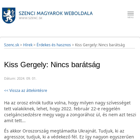
Szenc.sk
>
Hírek
>
Érdekes és hasznos
>
Kiss Gergely: Nincs barátság
Kiss Gergely: Nincs barátság
Dátum: 2024. 09. 01.
<< Vissza az áttekintésre
Ha az orosz elnök tudta volna, hogy milyen nagy szívességet
tett valakiknek, lehet, hogy 2022. február 22-e reggelén
cselgáncsedzésre megy vagy a zongorához ül, és nem azt teszi
amit tett...
És akkor Oroszország megtámadta Ukrajnát. Tudjuk, ki az
agresszor, tudjuk, ki a védekező fél. Ez így nagyon egyszerűen