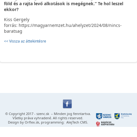
föld és a rajta levő alkotások is megégnek.” Te hol leszel
ekkor?
Kiss Gergely
forrás: https://magyarnemzet.hu/ahelyzet/2024/08/nincs-
baratsag
<< Vissza az áttekintésre
© Copyright 2017 -
szenc.sk
– Minden jog fenntartva.
Všetky práva vyhradené. All rights reserved.
Design by
Orflex.sk
, programming:
AlejTech CMS
.