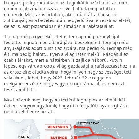
hangzik, pedig korántsem az. Leginkább azért nem az, mert
ebben a játszmában százezrével halnak meg ártatlan
emberek. Mert az is ártatlan, akire ráadták a hadsereg
zubbonyát, és a bevetés után negyedórával elveszti az életét,
de az is, akit pizsamában ér álmában a rakétatalálat.
Tegnap még a gyerekét etette, tegnap még a konyháját
festette, tegnap még a barátjával beszélgetett, tegnap még
anyukájának adott puszit az arcára, ma pedig öl. Tegnap még
élt, ma pedig halott… Ilyen a világ Isten nélkül. Ráadásul ez
csak a kirakat, mert a háttérben is zajlik a háború. Putyin
lépése egy várt apropó a világ gazdasági újrafelosztásához. Ha
az orosz elnök tudta volna, hogy milyen nagy szívességet tett
valakiknek, lehet, hogy 2022. február 22-e reggelén
cselgáncsedzésre megy vagy a zongorához ül, és nem azt
teszi, amit tett…
Most nézzük meg, hogy mi történt tegnap és az elmúlt két
évben. Nagyon úgy tűnik, hogy itt a forgatókönyv megírását
nem a véletlenre bízták.