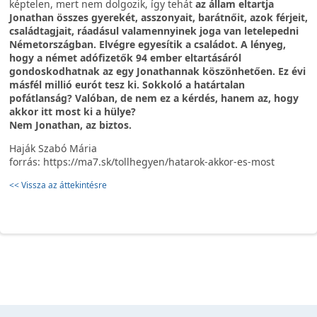
képtelen, mert nem dolgozik, így tehát
az állam eltartja
Jonathan összes gyerekét, asszonyait, barátnőit, azok férjeit,
családtagjait, ráadásul valamennyinek joga van letelepedni
Németországban. Elvégre egyesítik a családot. A lényeg,
hogy a német adófizetők 94 ember eltartásáról
gondoskodhatnak az egy Jonathannak köszönhetően. Ez évi
másfél millió eurót tesz ki. Sokkoló a határtalan
pofátlanság? Valóban, de nem ez a kérdés, hanem az, hogy
akkor itt most ki a hülye?
Nem Jonathan, az biztos.
Haják Szabó Mária
forrás: https://ma7.sk/tollhegyen/hatarok-akkor-es-most
<< Vissza az áttekintésre