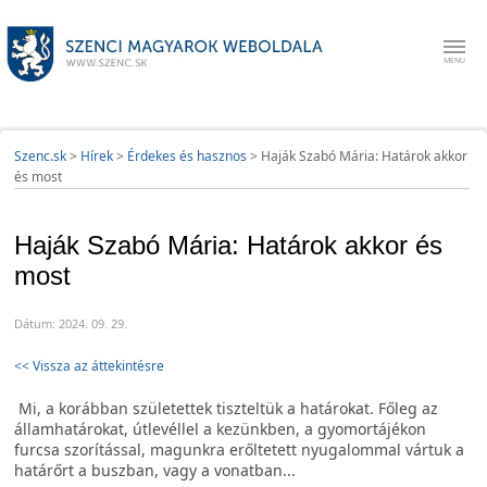
Szenc.sk
>
Hírek
>
Érdekes és hasznos
>
Haják Szabó Mária: Határok akkor
és most
Haják Szabó Mária: Határok akkor és
most
Dátum: 2024. 09. 29.
<< Vissza az áttekintésre
Mi, a korábban születettek tiszteltük a határokat. Főleg az
államhatárokat, útlevéllel a kezünkben, a gyomortájékon
furcsa szorítással, magunkra erőltetett nyugalommal vártuk a
határőrt a buszban, vagy a vonatban...