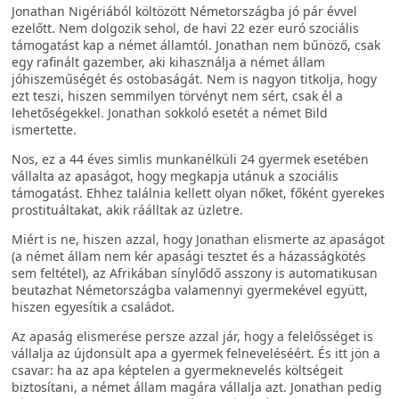
Jonathan Nigériából költözött Németországba jó pár évvel
ezelőtt. Nem dolgozik sehol, de havi 22 ezer euró szociális
támogatást kap a német államtól. Jonathan nem bűnöző, csak
egy rafinált gazember, aki kihasználja a német állam
jóhiszeműségét és ostobaságát. Nem is nagyon titkolja, hogy
ezt teszi, hiszen semmilyen törvényt nem sért, csak él a
lehetőségekkel. Jonathan sokkoló esetét a német Bild
ismertette.
Nos, ez a 44 éves simlis munkanélküli 24 gyermek esetében
vállalta az apaságot, hogy megkapja utánuk a szociális
támogatást. Ehhez találnia kellett olyan nőket, főként gyerekes
prostituáltakat, akik ráálltak az üzletre.
Miért is ne, hiszen azzal, hogy Jonathan elismerte az apaságot
(a német állam nem kér apasági tesztet és a házasságkötés
sem feltétel), az Afrikában sínylődő asszony is automatikusan
beutazhat Németországba valamennyi gyermekével együtt,
hiszen egyesítik a családot.
Az apaság elismerése persze azzal jár, hogy a felelősséget is
vállalja az újdonsült apa a gyermek felneveléséért. És itt jön a
csavar: ha az apa képtelen a gyermeknevelés költségeit
biztosítani, a német állam magára vállalja azt. Jonathan pedig