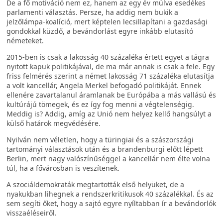
De a fő motiváció nem ez, hanem az egy év múlva esedékes
parlamenti választás. Persze, ha addig nem bukik a
jelzőlámpa-koalíció, mert képtelen lecsillapítani a gazdasági
gondokkal küzdő, a bevándorlást egyre inkább elutasító
németeket.
2015-ben is csak a lakosság 40 százaléka értett egyet a tágra
nyitott kapuk politikájával, de ma már annak is csak a fele. Egy
friss felmérés szerint a német lakosság 71 százaléka elutasítja
a volt kancellár, Angela Merkel befogadó politikáját. Ennek
ellenére zavartalanul áramlanak be Európába a más vallású és
kultúrájú tömegek, és ez így fog menni a végtelenségig.
Meddig is? Addig, amíg az Unió nem helyez kellő hangsúlyt a
külső határok megvédésére.
Nyilván nem véletlen, hogy a türingiai és a szászországi
tartományi választások után és a brandenburgi előtt lépett
Berlin, mert nagy valószínűséggel a kancellár nem élte volna
túl, ha a fővárosban is veszítenek.
A szociáldemokraták megtartották első helyüket, de a
nyakukban lihegnek a rendszerkritikusok 40 százalékkal. És az
sem segíti őket, hogy a sajtó egyre nyíltabban ír a bevándorlók
visszaéléseiről.