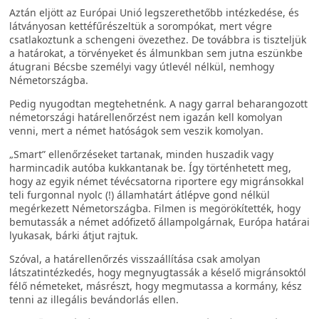
Aztán eljött az Európai Unió legszerethetőbb intézkedése, és
látványosan kettéfűrészeltük a sorompókat, mert végre
csatlakoztunk a schengeni övezethez. De továbbra is tiszteljük
a határokat, a törvényeket és álmunkban sem jutna eszünkbe
átugrani Bécsbe személyi vagy útlevél nélkül, nemhogy
Németországba.
Pedig nyugodtan megtehetnénk. A nagy garral beharangozott
németországi határellenőrzést nem igazán kell komolyan
venni, mert a német hatóságok sem veszik komolyan.
„Smart” ellenőrzéseket tartanak, minden huszadik vagy
harmincadik autóba kukkantanak be. Így történhetett meg,
hogy az egyik német tévécsatorna riportere egy migránsokkal
teli furgonnal nyolc (!) államhatárt átlépve gond nélkül
megérkezett Németországba. Filmen is megörökítették, hogy
bemutassák a német adófizető állampolgárnak, Európa határai
lyukasak, bárki átjut rajtuk.
Szóval, a határellenőrzés visszaállítása csak amolyan
látszatintézkedés, hogy megnyugtassák a késelő migránsoktól
félő németeket, másrészt, hogy megmutassa a kormány, kész
tenni az illegális bevándorlás ellen.