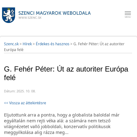
Szenc.sk
>
Hírek
>
Érdekes és hasznos
>
G. Fehér Péter: Út az autoriter
Európa felé
G. Fehér Péter: Út az autoriter Európa
felé
Dátum: 2025. 10. 08.
<< Vissza az áttekintésre
Eljutottunk arra a pontra, hogy a globalista baloldal már
egyáltalán nem rejti véka alá: a számára nem tetsző
világnézetet valló jobboldali, konzervatív politikusok
meggyilkolása alig rázza meg...