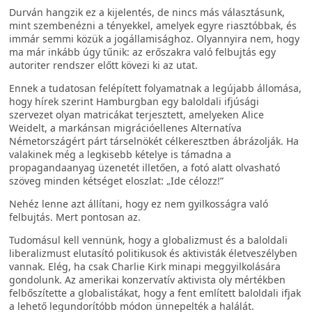
Durván hangzik ez a kijelentés, de nincs más választásunk,
mint szembenézni a tényekkel, amelyek egyre riasztóbbak, és
immár semmi közük a jogállamisághoz. Olyannyira nem, hogy
ma már inkább úgy tűnik: az erőszakra való felbujtás egy
autoriter rendszer előtt kövezi ki az utat.
Ennek a tudatosan felépített folyamatnak a legújabb állomása,
hogy hírek szerint Hamburgban egy baloldali ifjúsági
szervezet olyan matricákat terjesztett, amelyeken Alice
Weidelt, a markánsan migrációellenes Alternatíva
Németországért párt társelnökét célkeresztben ábrázolják. Ha
valakinek még a legkisebb kételye is támadna a
propagandaanyag üzenetét illetően, a fotó alatt olvasható
szöveg minden kétséget eloszlat: „Ide célozz!”
Nehéz lenne azt állítani, hogy ez nem gyilkosságra való
felbujtás. Mert pontosan az.
Tudomásul kell vennünk, hogy a globalizmust és a baloldali
liberalizmust elutasító politikusok és aktivisták életveszélyben
vannak. Elég, ha csak Charlie Kirk minapi meggyilkolására
gondolunk. Az amerikai konzervatív aktivista oly mértékben
felbőszítette a globalistákat, hogy a fent említett baloldali ifjak
a lehető legundorítóbb módon ünnepelték a halálát.