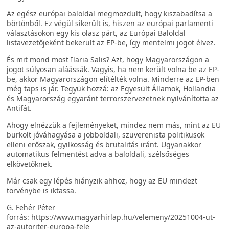
Az egész európai baloldal megmozdult, hogy kiszabadítsa a
börtönből. Ez végül sikerült is, hiszen az európai parlamenti
választásokon egy kis olasz párt, az Európai Baloldal
listavezetőjeként bekerült az EP-be, így mentelmi jogot élvez.
És mit mond most Ilaria Salis? Azt, hogy Magyarországon a
jogot súlyosan aláássák. Vagyis, ha nem került volna be az EP-
be, akkor Magyarországon elítélték volna. Minderre az EP-ben
még taps is jár. Tegyük hozzá: az Egyesült Államok, Hollandia
és Magyarország egyaránt terrorszervezetnek nyilvánította az
Antifát.
Ahogy elnézzük a fejleményeket, mindez nem más, mint az EU
burkolt jóváhagyása a jobboldali, szuverenista politikusok
elleni erőszak, gyilkosság és brutalitás iránt. Ugyanakkor
automatikus felmentést adva a baloldali, szélsőséges
elkövetőknek.
Már csak egy lépés hiányzik ahhoz, hogy az EU mindezt
törvénybe is iktassa.
G. Fehér Péter
forrás: https://www.magyarhirlap.hu/velemeny/20251004-ut-
az-autoriter-europa-fele