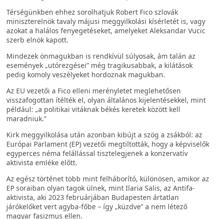
Térségünkben ehhez sorolhatjuk Robert Fico szlovák
miniszterelnök tavaly májusi meggyilkolási kísérletét is, vagy
azokat a halálos fenyegetéseket, amelyeket Aleksandar Vucic
szerb elnök kapott.
Mindezek önmagukban is rendkívül súlyosak, ám talán az
események „utórezgései” még tragikusabbak, a kilátások
pedig komoly veszélyeket hordoznak magukban.
Az EU vezetői a Fico elleni merényletet meglehetősen
visszafogottan ítélték el, olyan általános kijelentésekkel, mint
például: „a politikai vitáknak békés keretek között kell
maradniuk.”
Kirk meggyilkolása után azonban kibújt a szög a zsákból: az
Európai Parlament (EP) vezetői megtiltották, hogy a képviselők
egyperces néma felállással tisztelegjenek a konzervatív
aktivista emléke előtt.
Az egész történet több mint felháborító, különösen, amikor az
EP soraiban olyan tagok ülnek, mint Ilaria Salis, az Antifa-
aktivista, aki 2023 februárjában Budapesten ártatlan
járókelőket vert agyba-főbe – így „küzdve” a nem létező
magyar fasizmus ellen.