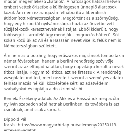
módon megemlékező „fiatalok”. A hatóságok hatszázhetven
embert vettek őrizetbe a különlegesen ünneplő álarcosok
közül. Ám nem ez az igazán felháborító a liberálissá
átidomított Németországban. Megtörtént az a szörnyűség,
hogy egy hírportál nyilvánosságra hozta az őrizetbe vett
tűzijátékozók keresztneveinek listáját. Ebből kiderült, hogy
többségük – arrafelé úgy mondják – migrációs hátterű. Sőt
sokan közülük az Ali és a Hasszán nevet viselik, felük nem is
Németországban született.
Ám nem az a botrány, hogy erőszakos migránsok tomboltak a
német fővárosban, hanem a berlini rendőrség szóvivője
szerint az az elfogadhatatlan, hogy napvilágra került a nevek
titkos listája. Hogy mitől titkos, azt ne firtassuk. A rendőrség
vizsgálatot indított, mert nézeteik szerint a személyes adatok
felhatalmazás nélküli közzététele sérti az adatvédelmi
szabályokat és táplálja a diszkriminációt.
Remek. Érzékeny adatok. Az Alik és a Hasszánok meg azóta
nyilván szabadon sétálhatnak Berlinben, és továbbra is azt
csinálnak, amit csak akarnak.
Dippold Pál
forrás: https://www.magyarhirlap.hu/velemeny/20250113-
erzekeny-adatok