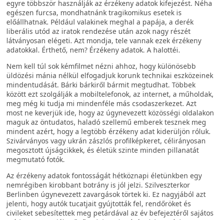
egyre többször használják az érzékeny adatok kifejezést. Néha
egészen furcsa, mondhatnánk tragikomikus esetek is
előállhatnak. Például valakinek meghal a papája, a derék
liberális utód az iratok rendezése után azok nagy részét
látványosan elégeti. Azt mondja, tele vannak ezek érzékeny
adatokkal. Érthető, nem? Érzékeny adatok. A halottéi.
Nem kell túl sok kémfilmet nézni ahhoz, hogy különösebb
üldözési mánia nélkül elfogadjuk korunk technikai eszközeinek
mindentudását. Bárki bárkiről bármit megtudhat. Többek
között ezt szolgálják a mobiltelefonok, az internet, a műholdak,
meg még ki tudja mi mindenféle más csodaszerkezet. Azt
most ne keverjük ide, hogy az úgynevezett közösségi oldalakon
maguk az öntudatos, haladó szellemű emberek tesznek meg
mindent azért, hogy a legtöbb érzékeny adat kiderüljön róluk.
Szivárványos vagy ukrán zászlós profilképkeret, célirányosan
megosztott újságcikkek, és életük szinte minden pillanatát
megmutató fotók.
Az érzékeny adatok fontosságát hétköznapi életünkben egy
nemrégiben kirobbant botrány is jól jelzi. Szilveszterkor
Berlinben úgynevezett zavargások törtek ki. Ez nagyjából azt
jelenti, hogy autók tucatjait gyújtották fel, rendőröket és
civileket sebesítettek meg petárdával az év befejeztéről sajátos