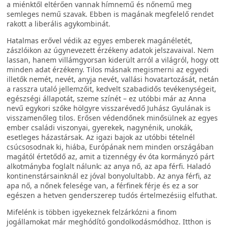
a miénktől eltérően vannak hímnemű és nőnemű meg
semleges nemű szavak. Ebben is magának megfelelő rendet
rakott a liberális agykombinát.
Hatalmas erővel védik az egyes emberek magánéletét,
zászlóikon az úgynevezett érzékeny adatok jelszavaival. Nem
lassan, hanem villámgyorsan kiderült arról a világról, hogy ott
minden adat érzékeny. Tilos másnak megismerni az egyedi
illetők nemét, nevét, anyja nevét, vallási hovatartozását, netán
a rasszra utaló jellemzőit, kedvelt szabadidős tevékenységeit,
egészségi állapotát, szeme színét – ez utóbbi már az Anna
nevű egykori szőke hölgyre visszarévedő Juhász Gyulának is
visszamenőleg tilos. Erősen védendőnek minősülnek az egyes
ember családi viszonyai, gyerekek, nagynénik, unokák,
esetleges házastársak. Az igazi bajok az utóbbi tételnél
csúcsosodnak ki, hiába, Európának nem minden országában
magától értetődő az, amit a tizennégy év óta kormányzó párt
alkotmányba foglalt nálunk: az anya nő, az apa férfi. Haladó
kontinenstársainknál ez jóval bonyolultabb. Az anya férfi, az
apa nő, a nőnek felesége van, a férfinek férje és ez a sor
egészen a hetven genderszerep tudós értelmezésiig elfuthat.
Mifelénk is többen igyekeznek felzárkózni a finom
jogállamokat már meghódító gondolkodásmódhoz. Itthon is