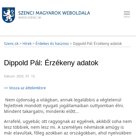
Szenc.sk
>
Hírek
>
Érdekes és hasznos
>
Dippold Pál: Érzékeny adatok
Dippold Pál: Érzékeny adatok
Dátum: 2025. 01. 15.
<< Vissza az áttekintésre
Nem újdonság a világban, annak legalábbis a végtelenül
fejlettnek mondott nyugati jogállamaiban suttyomban élni.
Mindent takargatni, mindenki előtt...
Arrafelé, ugyebár, ott ragyognak az egyének, akikből soha nem
lesz többiek, nem lesz mi. A személyes névmások amúgy is
már elavultak, főleg azokban az országokban, ahol nyelvükben