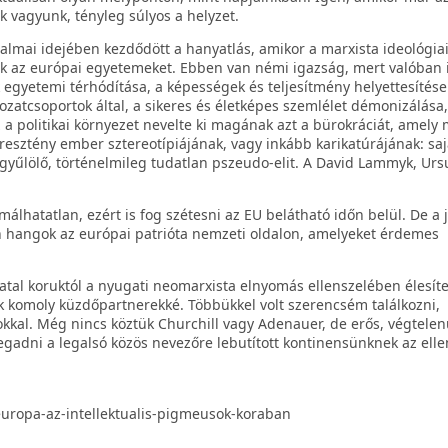
 vagyunk, tényleg súlyos a helyzet.
almai idejében kezdődött a hanyatlás, amikor a marxista ideológia
k az európai egyetemeket. Ebben van némi igazság, mert valóban i
 egyetemi térhódítása, a képességek és teljesítmény helyettesítése
atcsoportok által, a sikeres és életképes szemlélet démonizálása,
z a politikai környezet nevelte ki magának azt a bürokráciát, amely 
resztény ember sztereotípiájának, vagy inkább karikatúrájának: saj
ngyűlölő, történelmileg tudatlan pszeudo-elit. A David Lammyk, Urs
lhatatlan, ezért is fog szétesni az EU belátható időn belül. De a j
yan hangok az európai patrióta nemzeti oldalon, amelyeket érdemes
fiatal koruktól a nyugati neomarxista elnyomás ellenszelében élesíte
ttek komoly küzdőpartnerekké. Többükkel volt szerencsém találkozni,
kkal. Még nincs köztük Churchill vagy Adenauer, de erős, végtelen
egadni a legalsó közös nevezőre lebutított kontinensünknek az elle
/europa-az-intellektualis-pigmeusok-koraban