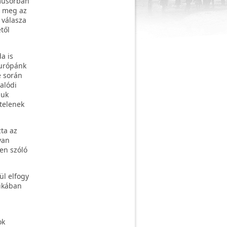
zműsorban
e meg az
 válasza
től
a is
Európánk
e során
alódi
juk
gtelenek
ta az
yan
en szóló
ül elfogy
tikában
ok