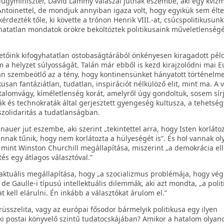
külügyminiszter, David Lammy válaszai jutnak eszembe, aki egy kví
Antoinettel, de mondjuk annyiban igaza volt, hogy egyikük sem élt
rdezték tőle, ki követte a trónon Henrik VIII.-at, csúcspolitikusunk
halhatatlan mondatok örökre beköltöztek politikusaink műveletlenségé
zetőink kifogyhatatlan ostobaságtárából önkényesen kiragadott péld
 a helyzet súlyosságát. Talán már ebből is kezd kirajzolódni mai 
án szembeötlő az a tény, hogy kontinensünket hányatott történelm
san fantáziátlan, tudatlan, inspirációt nélkülöző elit, mint ma. A v
hatalomvágy, kíméletlenség korát, amelyről úgy gondoltuk, sosem sír
ták és technokraták által gerjesztett gyengeség kultusza, a tehetsé
 szolidaritás a tudatlanságban.
er jut eszembe, aki szerint „tekintettel arra, hogy Isten korlátoz
annak tűnik, hogy nem korlátozta a hülyeségét is”. És hol vannak ol
 mint Winston Churchill megállapítása, miszerint „a demokrácia ell
és egy átlagos választóval.”
ktuális megállapítása, hogy „a szocializmus problémája, hogy vég
de Gaulle-i típusú intellektuális dilemmák, aki azt mondta, „a poli
t kell elárulni. Én inkább a választókat árulom el.”
rüsszelita, vagy az európai fősodor bármelyik politikusa egy ilyen
 postai könyvelő szintű tudatocskájában? Amikor a hatalom olyan