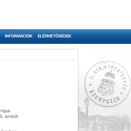
INFORMÁCIÓK
ELÉRHETŐSÉGEK
urópai
ől, amiből