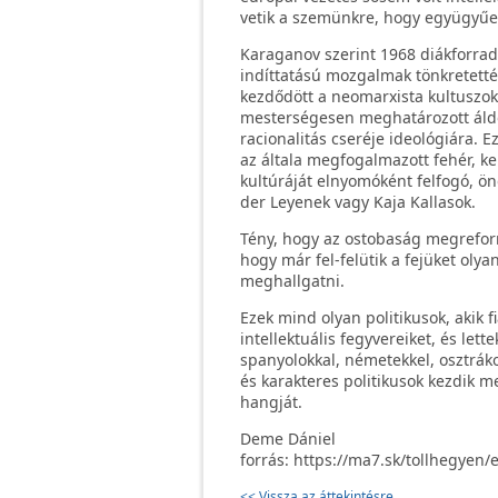
vetik a szemünkre, hogy együgyűek
Karaganov szerint 1968 diákforrad
indíttatású mozgalmak tönkretetté
kezdődött a neomarxista kultuszok
mesterségesen meghatározott áldoz
racionalitás cseréje ideológiára. E
az általa megfogalmazott fehér, ke
kultúráját elnyomóként felfogó, ö
der Leyenek vagy Kaja Kallasok.
Tény, hogy az ostobaság megreformá
hogy már fel-felütik a fejüket ol
meghallgatni.
Ezek mind olyan politikusok, akik 
intellektuális fegyvereiket, és le
spanyolokkal, németekkel, osztráko
és karakteres politikusok kezdik m
hangját.
Deme Dániel
forrás: https://ma7.sk/tollhegyen
<< Vissza az áttekintésre