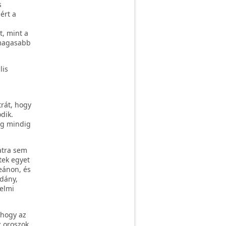
s
ért a
, mint a
gmagasabb
lis
trát, hogy
dik.
ég mindig
atra sem
tek egyet
eánon, és
ldány,
nelmi
 hogy az
z oroszok