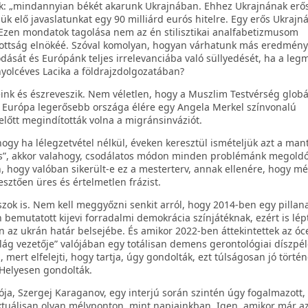
k: „mindannyian békét akarunk Ukrajnában. Ehhez Ukrajnának erő
jük elő javaslatunkat egy 90 milliárd eurós hitelre. Egy erős Ukrajná
” Ezen mondatok tagolása nem az én stilisztikai analfabetizmusom
ttság elnökéé. Szóval komolyan, hogyan várhatunk más eredményt
dását és Európánk teljes irrelevanciába való süllyedését, ha a le
yolcéves Lacika a földrajzdolgozatában?
ink és észreveszik. Nem véletlen, hogy a Muszlim Testvérség globá
y Európa legerősebb országa élére egy Angela Merkel színvonalú
előtt megindították volna a migránsinváziót.
hogy ha lélegzetvétel nélkül, éveken keresztül ismételjük azt a man
tás”, akkor valahogy, csodálatos módon minden problémánk megoldó
 hogy valóban sikerült-e ez a mesterterv, annak ellenére, hogy m
esztően üres és értelmetlen frázist.
szok is. Nem kell meggyőzni senkit arról, hogy 2014-ben egy pillan
bemutatott kijevi forradalmi demokrácia színjátéknak, ezért is lép
en az ukrán határ belsejébe. És amikor 2022-ben áttekintettek az óc
lág vezetője” valójában egy totálisan demens gerontológiai díszpé
, mert elfelejti, hogy tartja, úgy gondolták, ezt túlságosan jó törté
 Helyesen gondolták.
ja, Szergej Karaganov, egy interjú során szintén úgy fogalmazott,
ektuálisan olyan mélyponton, mint napjainkban. Igen, amikor már a