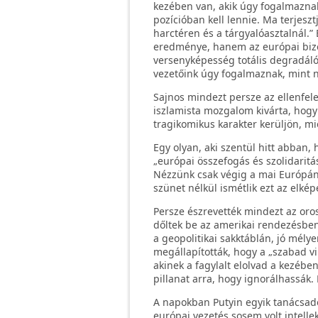
kezében van, akik úgy fogalmazna
pozícióban kell lennie. Ma terjeszt
harctéren és a tárgyalóasztalnál.
eredménye, hanem az európai bizo
versenyképesség totális degradáló
vezetőink úgy fogalmaznak, mint n
Sajnos mindezt persze az ellenfele
iszlamista mozgalom kivárta, hog
tragikomikus karakter kerüljön, mi
Egy olyan, aki szentül hitt abban, 
„európai összefogás és szolidari
Nézzünk csak végig a mai Európán,
szünet nélkül ismétlik ezt az elkép
Persze észrevették mindezt az oro
dőltek be az amerikai rendezésben 
a geopolitikai sakktáblán, jó mély
megállapították, hogy a „szabad vi
akinek a fagylalt elolvad a kezében
pillanat arra, hogy ignorálhassák.
A napokban Putyin egyik tanácsadó
európai vezetés sosem volt intell