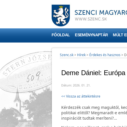
FŐOLDAL
ESEMÉNYNAPTÁR
MÚLT 
Szenc.sk
>
Hírek
>
Érdekes és hasznos
>
D
Deme Dániel: Európa a
Dátum: 2026. 01. 21.
<< Vissza az áttekintésre
Kérdezzék csak meg maguktól, kedv
politikai elittől? Megmaradt-e eml
inspirációt tudtak meríteni?...