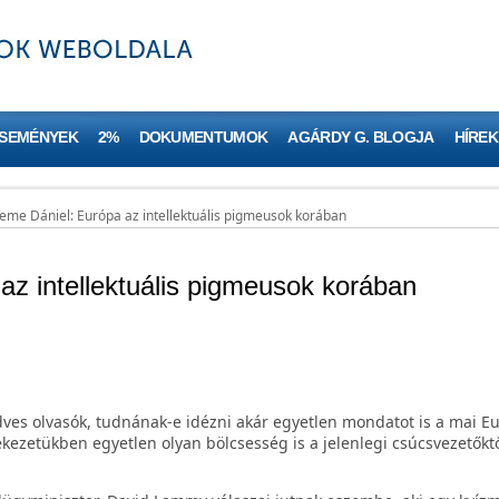
ESEMÉNYEK
2%
DOKUMENTUMOK
AGÁRDY G. BLOGJA
HÍREK
eme Dániel: Európa az intellektuális pigmeusok korában
z intellektuális pigmeusok korában
es olvasók, tudnának-e idézni akár egyetlen mondatot is a mai E
ékezetükben egyetlen olyan bölcsesség is a jelenlegi csúcsvezetőkt