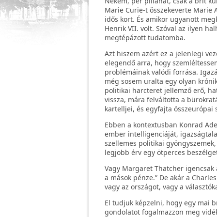
Nekem, per pillanat, csak a brit 
Marie Curie-t összekeverte Marie 
idős kort. És amikor ugyanott megké
Henrik VII. volt. Szóval az ilyen 
megtépázott tudatomba.
Azt hiszem azért ez a jelenlegi ve
elegendő arra, hogy szemléltessem
problémáinak valódi forrása. Igaz
még sosem uralta egy olyan króniku
politikai harcteret jellemző erő, 
vissza, mára felváltotta a bürokra
kartelljei, és egyfajta összeurópai
Ebben a kontextusban Konrad Adenau
ember intelligenciáját, igazságtal
szellemes politikai gyöngyszemek,
legjobb érv egy ötperces beszélget
Vagy Margaret Thatcher igencsak a
a mások pénze.” De akár a Charles 
vagy az országot, vagy a választóka
El tudjuk képzelni, hogy egy mai b
gondolatot fogalmazzon meg vidéki