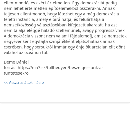
ellentmondó, és ezért értelmetlen. Egy demokráciát pedig
nem lehet értelmetlen építőelemekből összerakni. Annak
teljesen ellentmondó, hogy létezhet egy a még demokrácia
feletti instancia, amely elbírálhatja, és felülírhatja a
nemzetközösség választásokban kifejezett akaratát, ha azt
nem találja eléggé haladó szelleműnek, avagy progresszívnek.
A demokrácia viszont nem valami fájdalomdíj, amit a nemzetek
négyévenként egyfajta színjátékként eljátszhatnak annak
cserében, hogy sorsukról immár egy önjelölt arctalan elit dönt
valahol az óceánon túl.
Deme Dániel
forrás: https://ma7.sk/tollhegyen/beszelgessunk-a-
tuntetesekrol
<< Vissza az áttekintésre