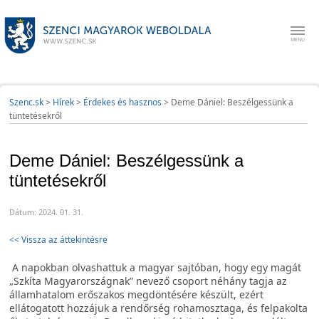
Szenc.sk
>
Hírek
>
Érdekes és hasznos
>
Deme Dániel: Beszélgessünk a
tüntetésekről
Deme Dániel: Beszélgessünk a
tüntetésekről
Dátum: 2024. 01. 31.
<< Vissza az áttekintésre
A napokban olvashattuk a magyar sajtóban, hogy egy magát
„Szkíta Magyarországnak” nevező csoport néhány tagja az
államhatalom erőszakos megdöntésére készült, ezért
ellátogatott hozzájuk a rendőrség rohamosztaga, és felpakolta