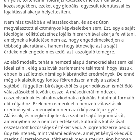
közösségekben, ezeket egy globális, egyesült identitással és
lojalitással akarja helyettesíteni.
Nem hisz továbbá a választásokban, és az ez úton
megválasztott alkotmányos képviseletben sem. Ezt, egy a saját
ideológiai célkitűzéseihez lojális hierarchiával akarja felváltani,
amelynek a küldetése nem az, hogy engedelmeskedjen a
többség akaratának, hanem hogy átnevelje azt a saját
érdekeinek engedelmeskedő, azt kiszolgáló tömegre.
Az első modellt, tehát a nemzeti alapú demokráciákat sem kell
idealizálni, elég a szlovák parlementre tekinteni, hogy lássuk,
ebben is születnek némileg kiábrándító eredmények. De ennél
mégis kialakult egy fontos fékrendszer, amely a szabad
sajtóból, független bíróságokból és a periodikusan ismétlődő
választásokból tevődik össze. A másodiknál mindezek
összeolvadnak és alkalmazkodnak a globális hatalmat formáló
elit céljaihoz. Ezek nem ismerik el a nemzeti választások
eredményeit, amennyiben nem az ő képviselőjük győz.
Aláássák, és megkérdőjelezik a szabad sajtó legitimitását,
amennyiben ez a nemzeti értékeket, kulturális kohézióval
összetartott közösségek értékeit védi. A jogrendszerre pedig
úgy tekintenek, mint valami edényre, amelyet kényük-kedvük
szerint új tartalommal tölthetnek meg a szerint, épp honnan