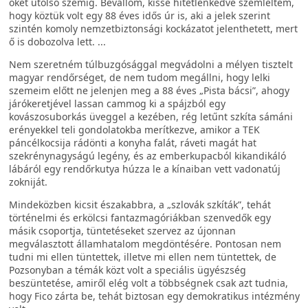
őket utolsó szemig. Bevallom, kissé hitetlenkedve szemléltem,
hogy köztük volt egy 88 éves idős úr is, aki a jelek szerint
szintén komoly nemzetbiztonsági kockázatot jelenthetett, mert
ő is dobozolva lett. ...
Nem szeretném túlbuzgósággal megvádolni a mélyen tisztelt
magyar rendőrséget, de nem tudom megállni, hogy lelki
szemeim előtt ne jelenjen meg a 88 éves „Pista bácsi”, ahogy
járókeretjével lassan cammog ki a spájzból egy
kovászosuborkás üveggel a kezében, rég letűnt szkíta sámáni
erényekkel teli gondolatokba merítkezve, amikor a TEK
páncélkocsija rádönti a konyha falát, ráveti magát hat
szekrénynagyságú legény, és az emberkupacból kikandikáló
lábáról egy rendőrkutya húzza le a kínaiban vett vadonatúj
zokniját.
Mindeközben kicsit északabbra, a „szlovák szkíták”, tehát
történelmi és erkölcsi fantazmagóriákban szenvedők egy
másik csoportja, tüntetéseket szervez az újonnan
megválasztott államhatalom megdöntésére. Pontosan nem
tudni mi ellen tüntettek, illetve mi ellen nem tüntettek, de
Pozsonyban a témák közt volt a speciális ügyészség
beszüntetése, amiről elég volt a többségnek csak azt tudnia,
hogy Fico zárta be, tehát biztosan egy demokratikus intézmény