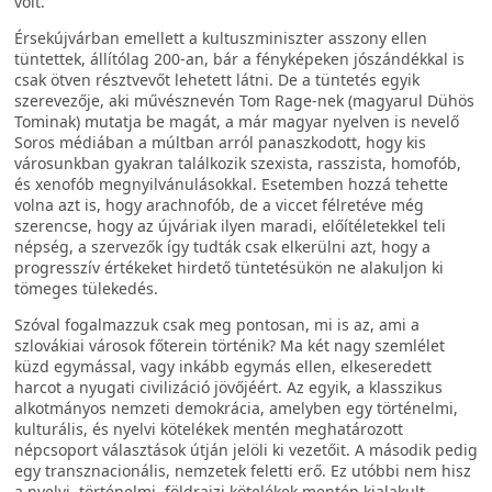
volt.
Érsekújvárban emellett a kultuszminiszter asszony ellen
tüntettek, állítólag 200-an, bár a fényképeken jószándékkal is
csak ötven résztvevőt lehetett látni. De a tüntetés egyik
szerevezője, aki művésznevén Tom Rage-nek (magyarul Dühös
Tominak) mutatja be magát, a már magyar nyelven is nevelő
Soros médiában a múltban arról panaszkodott, hogy kis
városunkban gyakran találkozik szexista, rasszista, homofób,
és xenofób megnyilvánulásokkal. Esetemben hozzá tehette
volna azt is, hogy arachnofób, de a viccet félretéve még
szerencse, hogy az újváriak ilyen maradi, előítéletekkel teli
népség, a szervezők így tudták csak elkerülni azt, hogy a
progresszív értékeket hirdető tüntetésükön ne alakuljon ki
tömeges tülekedés.
Szóval fogalmazzuk csak meg pontosan, mi is az, ami a
szlovákiai városok főterein történik? Ma két nagy szemlélet
küzd egymással, vagy inkább egymás ellen, elkeseredett
harcot a nyugati civilizáció jövőjéért. Az egyik, a klasszikus
alkotmányos nemzeti demokrácia, amelyben egy történelmi,
kulturális, és nyelvi kötelékek mentén meghatározott
népcsoport választások útján jelöli ki vezetőit. A második pedig
egy transznacionális, nemzetek feletti erő. Ez utóbbi nem hisz
a nyelvi, történelmi, földrajzi kötelékek mentén kialakult