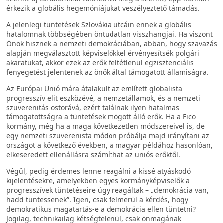
érkezik a globális hegemóniájukat veszélyeztető támadás.
A jelenlegi tüntetések Szlovákia utcáin ennek a globális
hatalomnak többségében öntudatlan visszhangjai. Ha viszont
Önök hisznek a nemzeti demokráciában, abban, hogy szavazás
alapján megválasztott képviselőkkel érvényesítsék polgári
akaratukat, akkor ezek az erők feltétlenül egzisztenciális
fenyegetést jelentenek az önök által támogatott államiságra.
Az Európai Unió mára átalakult az említett globalista
progresszív elit eszközévé, a nemzetállamok, és a nemzeti
szuverenitás ostorává, ezért találnak ilyen hatalmas
támogatottságra a tüntetések mögött álló erők. Ha a Fico
kormány, még ha a maga következetlen módszereivel is, de
egy nemzeti szuverenista módon próbálja majd irányítani az
országot a következő években, a magyar példához hasonlóan,
elkeseredett ellenállásra számíthat az uniós erőktől.
Végül, pedig érdemes lenne reagálni a kissé atyáskodó
kijelentésekre, amelyekben egyes kormányképviselők a
progresszívek tüntetéseire úgy reagáltak – „demokrácia van,
hadd tüntessenek”. Igen, csak felmerül a kérdés, hogy
demokratikus magatartás-e a demokrácia ellen tüntetni?
Jogilag, technikailag kétségtelenül, csak önmagának