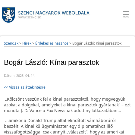
Szenc.sk
>
Hírek
>
Érdekes és hasznos
>
Bogár László: Kínai parasztok
Bogár László: Kínai parasztok
Dátum: 2025. 04. 14.
<< Vissza az áttekintésre
„Kölcsönt veszünk fel a kínai parasztoktól, hogy megvegyük
azokat a dolgokat, amelyeket a kínai parasztok gyártanak” – ezt
mondta J. D. Vance a Fox Newsnak adott nyilatkozatában...
...amikor a Donald Trump által elindított vámháborúról
beszélt. A kínai külügyminiszter egy diplomatához illő
visszafogottsággal csak annyit „válaszolt”, hogy az amerikai