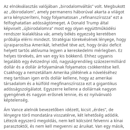
Az elnökválasztás valójában „birodalomváltás” volt. Megbukott
az „óbirodalom”, amely permanens háborúval akarta a világot
arra kényszeríteni, hogy folyamatosan „refinanszírozza” ezt a
felfoghatatlan adósságtömeget. A Donald Trump által
képviselt „újbirodalomra” most egy olyan együttműködési
rendszer kialakítása vár, amely békés egyezség keretében
próbálja elérni mindezt. Stratégiai törekvésének lényege, hogy
újraiparosítsa Amerikát, lehetővé téve azt, hogy óriási deficit
helyett tartós aktívuma legyen a kereskedelmi mérlegben. Ez
helyes törekvés, ám van egy kis bökkenő. Ehhez ugyanis
legalább egy évtizednyi idő, nagyságrendileg százezermilliárd
dollár és a dollár árfolyamának folyamatos csökkentése kell.
Csakhogy a nemzetállam Amerika jólétének a növeléséhez
meg tartósan igen erős dollár kellene, hogy az amerikai
társadalom és a külföld megfinanszírozza ezt a gigantikus
adósságszolgálatot. Egyszerre kellene a dollárnak nagyon
gyengének és nagyon erősnek lennie, és ez nyilvánvaló
képtelenség.
Ám Vance alelnök bevezetőben idézett, kicsit „érdes”, de
lényegre törő mondatára visszatérve, két lehetőség adódik.
Létezik egyszerű megoldás, nem kell kölcsönt felvenni a kínai
parasztoktól, és nem kell megvenni az áruikat. Van egy másik,