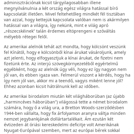
adminisztrációnak kicsit tárgyilagosabban illene
megnyilvánulnia a két ország egész világra hatással bíró
kapcsolatát illetően. Mivel feltehetőleg mindkét fél tisztában
van azzal, hogy kettejük kapcsolata valóban nem is akármilyen
hatással van a világra, így nekünk, mint e világ apró
„részecskéinek” talán érdemes eltöprengeni e szóváltás
mélyebb rétegei felől.
Az amerikai alelnök tehát azt mondta, hogy kölcsönt veszünk
fel Kínától, hogy e kölcsönből kínai árukat vásároljunk, amely
azt jelenti, hogy elfogyasztjuk a kínai árukat, de fizetni nem
fizetünk érte. Az interjú szövegkörnyezetéből egyértelmű
egyébként, hogy az alelnök úgy véli, hogy ez így nagyon nem
jól van, és ebben igaza van. Felmerül viszont a kérdés, hogy ha
így nem jól van, akkor mi a teendő, vagyis miként lenne jól?
Ehhez azonban kicsit hátrálnunk kell az időben.
Az amerikai birodalom miután két világháborúban (az újabb
„harmincéves háborúban”) világossá tette a német birodalom
számára, hogy ő a világ ura, a Bretton Woods-szerződésben
1944-ben vállalta, hogy fix árfolyamon aranyra váltja minden
nemzet jegybankjának dollártartalékait. Ám ezután két
évtizeden át óriási kereskedelmi deficitje volt Amerikának
Nyugat-Európával szemben, mert az európai bérek sokkal