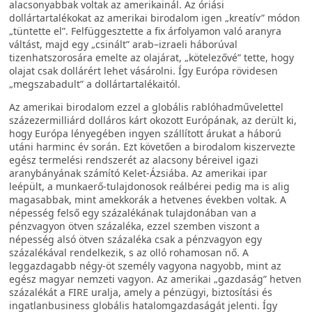
alacsonyabbak voltak az amerikainál. Az óriási
dollártartalékokat az amerikai birodalom igen „kreatív” módon
„tüntette el”. Felfüggesztette a fix árfolyamon való aranyra
váltást, majd egy „csinált” arab–izraeli háborúval
tizenhatszorosára emelte az olajárat, „kötelezővé” tette, hogy
olajat csak dollárért lehet vásárolni. Így Európa rövidesen
„megszabadult” a dollártartalékaitól.
Az amerikai birodalom ezzel a globális rablóhadművelettel
százezermilliárd dolláros kárt okozott Európának, az derült ki,
hogy Európa lényegében ingyen szállított árukat a háború
utáni harminc év során. Ezt követően a birodalom kiszervezte
egész termelési rendszerét az alacsony béreivel igazi
aranybányának számító Kelet-Ázsiába. Az amerikai ipar
leépült, a munkaerő-tulajdonosok reálbérei pedig ma is alig
magasabbak, mint amekkorák a hetvenes években voltak. A
népesség felső egy százalékának tulajdonában van a
pénzvagyon ötven százaléka, ezzel szemben viszont a
népesség alsó ötven százaléka csak a pénzvagyon egy
százalékával rendelkezik, s az olló rohamosan nő. A
leggazdagabb négy-öt személy vagyona nagyobb, mint az
egész magyar nemzeti vagyon. Az amerikai „gazdaság” hetven
százalékát a FIRE uralja, amely a pénzügyi, biztosítási és
ingatlanbusiness globális hatalomgazdaságát jelenti. Így