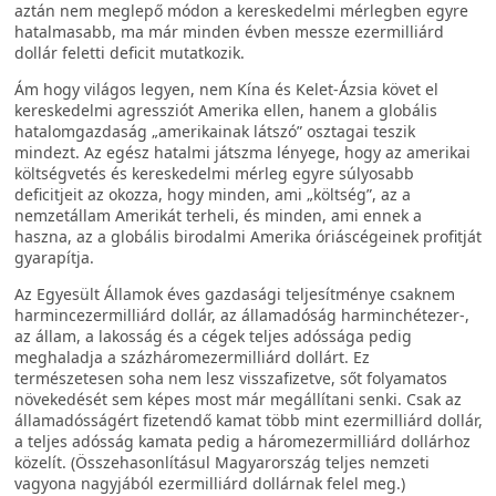
aztán nem meglepő módon a kereskedelmi mérlegben egyre
hatalmasabb, ma már minden évben messze ezermilliárd
dollár feletti deficit mutatkozik.
Ám hogy világos legyen, nem Kína és Kelet-Ázsia követ el
kereskedelmi agressziót Amerika ellen, hanem a globális
hatalomgazdaság „amerikainak látszó” osztagai teszik
mindezt. Az egész hatalmi játszma lényege, hogy az amerikai
költségvetés és kereskedelmi mérleg egyre súlyosabb
deficitjeit az okozza, hogy minden, ami „költség”, az a
nemzetállam Amerikát terheli, és minden, ami ennek a
haszna, az a globális birodalmi Amerika óriáscégeinek profitját
gyarapítja.
Az Egyesült Államok éves gazdasági teljesítménye csaknem
harmincezermilliárd dollár, az államadóság harminchétezer-,
az állam, a lakosság és a cégek teljes adóssága pedig
meghaladja a százháromezermilliárd dollárt. Ez
természetesen soha nem lesz visszafizetve, sőt folyamatos
növekedését sem képes most már megállítani senki. Csak az
államadósságért fizetendő kamat több mint ezermilliárd dollár,
a teljes adósság kamata pedig a háromezermilliárd dollárhoz
közelít. (Összehasonlításul Magyarország teljes nemzeti
vagyona nagyjából ezermilliárd dollárnak felel meg.)