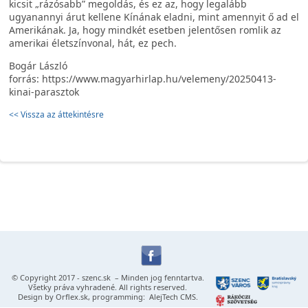
kicsit „rázósabb” megoldás, és ez az, hogy legalább
ugyanannyi árut kellene Kínának eladni, mint amennyit ő ad el
Amerikának. Ja, hogy mindkét esetben jelentősen romlik az
amerikai életszínvonal, hát, ez pech.
Bogár László
forrás: https://www.magyarhirlap.hu/velemeny/20250413-
kinai-parasztok
<< Vissza az áttekintésre
© Copyright 2017 -
szenc.sk
– Minden jog fenntartva.
Všetky práva vyhradené. All rights reserved.
Design by
Orflex.sk
, programming:
AlejTech CMS
.