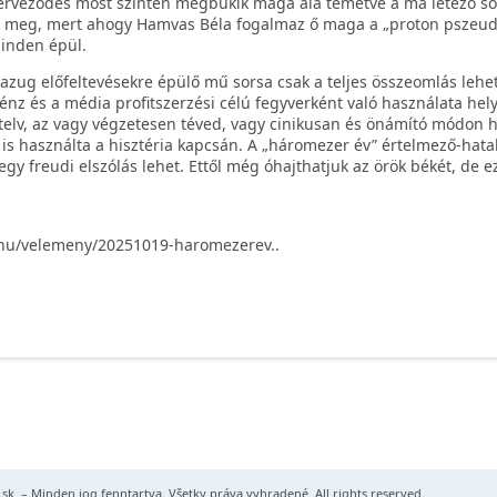
erveződés most szintén megbukik maga alá temetve a ma létező so
ik meg, mert ahogy Hamvas Béla fogalmaz ő maga a „proton pszeud
minden épül.
zug előfeltevésekre épülő mű sorsa csak a teljes összeomlás lehet.
énz és a média profitszerzési célú fegyverként való használata hely
lételv, az vagy végzetesen téved, vagy cinikusan és önámító módon 
 is használta a hisztéria kapcsán. A „háromezer év” értelmező-hata
gy freudi elszólás lehet. Ettől még óhajthatjuk az örök békét, de e
.hu/velemeny/20251019-haromezerev..
.sk
– Minden jog fenntartva. Všetky práva vyhradené. All rights reserved.