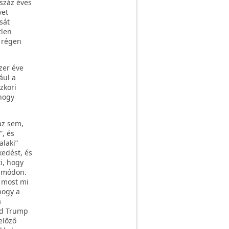
tszáz éves
vet
sát
tlen
k régen
zer éve
ául a
zkori
hogy
az sem,
”, és
laki”
kedést, és
i, hogy
b módon.
n most mi
hogy a
a
ld Trump
előző