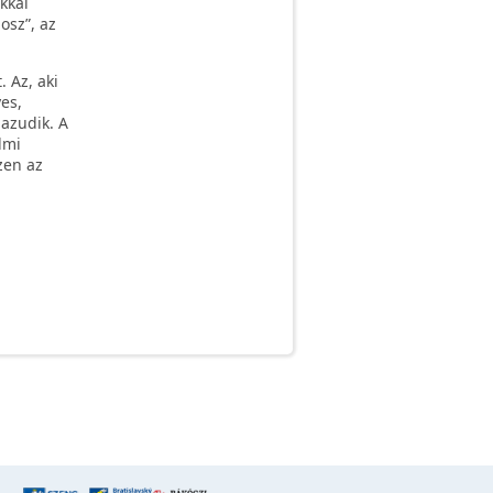
kkal
osz”, az
 Az, aki
es,
hazudik. A
lmi
zen az