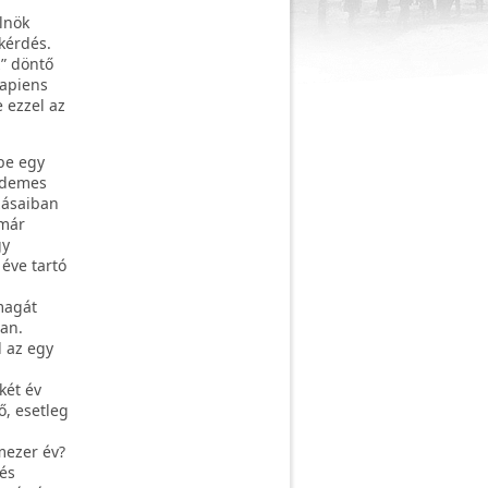
lnök
kérdés.
” döntő
sapiens
 ezzel az
be egy
érdemes
zásaiban
 már
gy
éve tartó
magát
an.
 az egy
két év
ő, esetleg
mezer év?
tés