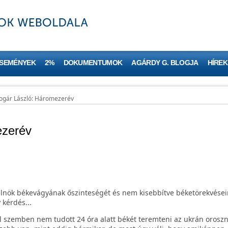
ESEMÉNYEK
2%
DOKUMENTUMOK
AGÁRDY G. BLOGJA
HÍREK
ogár László: Háromezerév
ezerév
lnök békevágyának őszinteségét és nem kisebbítve béketörekvése
 kérdés...
l szemben nem tudott 24 óra alatt békét teremteni az ukrán oroszn