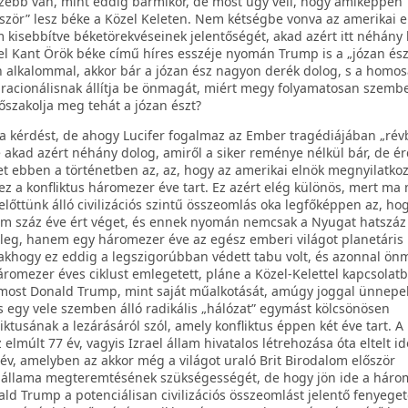
zebb van, mint eddig bármikor, de most úgy véli, hogy amiképpen
ször” lesz béke a Közel Keleten. Nem kétségbe vonva az amerikai e
kisebbítve béketörekvéseinek jelentőségét, akad azért itt néhány 
 Kant Örök béke című híres esszéje nyomán Trump is a „józan ész
 alkalommal, akkor bár a józan ész nagyon derék dolog, s a homo
racionálisnak állítja be önmagát, miért megy folyamatosan szembe
őszakolja meg tehát a józan észt?
t a kérdést, de ahogy Lucifer fogalmaz az Ember tragédiájában „rév
e akad azért néhány dolog, amiről a siker reménye nélkül bár, de 
het ebben a történetben az, az, hogy az amerikai elnök megnyilatko
ez a konfliktus háromezer éve tart. Ez azért elég különös, mert ma
előttünk álló civilizációs szintű összeomlás oka legfőképpen az, ho
om száz éve ért véget, és ennek nyomán nemcsak a Nyugat hatszáz 
gleg, hanem egy háromezer éve az egész emberi világot planetáris
Csakhogy ez eddig a legszigorúbban védett tabu volt, és azonnal ön
romezer éves ciklust emlegetett, pláne a Közel-Kelettel kapcsolatb
 most Donald Trump, mint saját műalkotását, amúgy joggal ünnepel
 és egy vele szemben álló radikális „hálózat” egymást kölcsönösen
tusának a lezárásáról szól, amely konfliktus éppen két éve tart. A 
elmúlt 77 év, vagyis Izrael állam hivatalos létrehozása óta eltelt id
8 év, amelyben az akkor még a világot uraló Brit Birodalom először
 állama megteremtésének szükségességét, de hogy jön ide a háro
ald Trump a potenciálisan civilizációs összeomlást jelentő fenyege