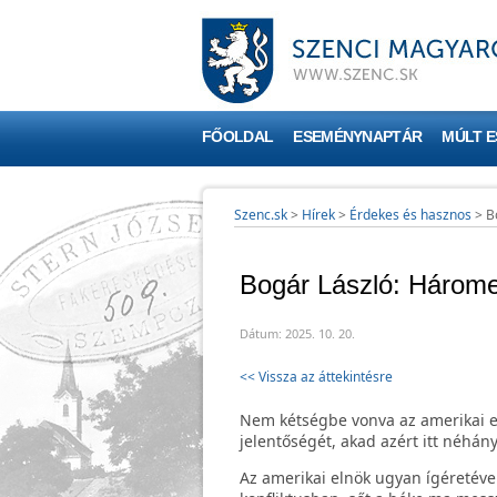
FŐOLDAL
ESEMÉNYNAPTÁR
MÚLT 
Szenc.sk
>
Hírek
>
Érdekes és hasznos
>
B
Bogár László: Három
Dátum: 2025. 10. 20.
<< Vissza az áttekintésre
Nem kétségbe vonva az amerikai e
jelentőségét, akad azért itt néhány
Az amerikai elnök ugyan ígéretéve