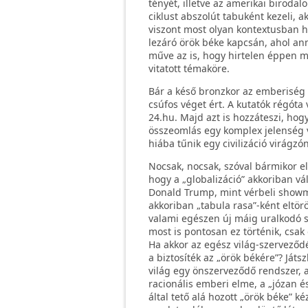
tényét, illetve az amerikai biroda
ciklust abszolút tabuként kezeli, a
viszont most olyan kontextusban hoz
lezáró örök béke kapcsán, ahol ann
műve az is, hogy hirtelen éppen m
vitatott témaköre.
Bár a késő bronzkor az emberiség e
csúfos véget ért. A kutatók régóta 
24.hu. Majd azt is hozzáteszi, ho
összeomlás egy komplex jelenség v
hiába tűnik egy civilizáció virágzó
Nocsak, nocsak, szóval bármikor e
hogy a „globalizáció” akkoriban vá
Donald Trump, mint vérbeli showma
akkoriban „tabula rasa”-ként eltör
valami egészen új máig uralkodó sz
most is pontosan ez történik, csa
Ha akkor az egész világ-szerveződé
a biztosíték az „örök békére”? Ját
világ egy önszerveződő rendszer, 
racionális emberi elme, a „józan 
által tető alá hozott „örök béke” 