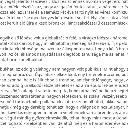
lom végét jelentő százéves ciklust és az ennek nyomán véget érő ha
kkor miféle elszólás az, hogy az igazán fontos tabut, a háromezer é
za elő, az Izrael és a Hamász két éve tartó nyílt és véres konfliktu
ak értelmezése igen kényes kérdéseket vet fel. Nyilván csak a véle
ost került elő újra a késő bronzkori láncreakciószerű összeomláso
gyik első lépése volt a globalizáció felé, a virágzó időszak hárome
vitatkoznak arról, hogy mi állhatott a jelenség hátterében, írja péld
gy a kutatók többsége ma azon az állásponton van, hogy a késő bron
olt. Az ősi államok hanyatlásának legfőbb tanulsága ma az lehet, 
nak, bármikor elbukhat.
lbukhat, ez eddig valahogy nem nagyon volt publikus. Mint ahogy 
lt meghatározóvá. Úgy látszik elkezdődik egy történelmi „comig out
n azonnal bele is állt ebbe a trendbe, amelynek lényege, hogy „va
ölte az addig uralkodó létszemléletet és az arra épülő lét-berendez
erveződés alapjait vetette meg. A „finom áthallás” pedig azt sejtet
k összehasonlíthatatlanul nagyon léptékben, és sokkal veszélyeseb
si mód történelmileg pillanatok alatt összeomolhatott, akkor vajo
szhatjuk még egy darabig tehát azt, hogy a világnak nincs „alanya”, 
ahol következésképpen minden a véletlennek van alárendelve, ám 
ész” végül mindig győzedelmeskedik, tehát, hogy mint most a Dona
kézzel fogható közelségben van, de attól még ez a háromezer éve az 