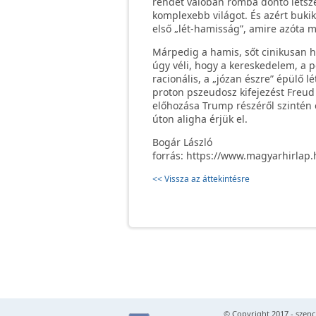
rendet valóban romba döntő létsz
komplexebb világot. És azért buk
első „lét-hamisság”, amire azóta 
Márpedig a hamis, sőt cinikusan ha
úgy véli, hogy a kereskedelem, a p
racionális, a „józan észre” épülő 
proton pszeudosz kifejezést Freud
előhozása Trump részéről szintén e
úton aligha érjük el.
Bogár László
forrás: https://www.magyarhirlap
<< Vissza az áttekintésre
© Copyright 2017 -
szenc