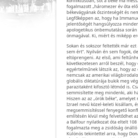
konfliktusban, sőt a béke ma mess
fogalmazott „háromezer év óta elő
békevágyának őszinteségét és nem 
Legfőképpen az, hogy ha Immanuel
jelentőségét hangsúlyozza minden
apologetikus önbemutatása során 
önmagával. Ki, miért és miképp er
Sokan és sokszor feltették már ez
sem ért”. Nyilván én sem fogok, d
eltöprengeni. Az első, ami feltűn
következetesen arról beszél, hogy 
egyértelműnek látszik az, hogy az 
nemcsak az amerikai világbirodal
globális diktatúrája bukik meg vé
parazitaként kifosztó létmód is. 
semmisítette meg mindenki, aki há
Hiszen az az „örök béke”, amelyet
Izrael nevű közel-keleti kisállam,
megsemmisítéssel fenyegető konflik
említésén kívül még felvetődhet az 
a Balfour nyilatkozat óta eltelt 10
fogalmazta meg a zsidóság önálló
Különös tekintettel arra, hogy Don