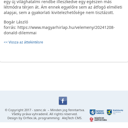
egy új világhatalmi rendbe illeszkedve egy egészen más
létmódra térjen át. Ám ennek egyelőre sem az átfogó elméleti
alapjai, sem a gyakorlati kivitelezhetősége nem tisztázott.
Bogár László
forrás: https://www.magyarhirlap.hu/velemeny/20241208-
donald-dilemmai
<< Vissza az áttekintésre
© Copyright 2017 -
szenc.sk
– Minden jog fenntartva.
Všetky práva vyhradené. All rights reserved.
Design by
Orflex.sk
, programming:
AlejTech CMS
.