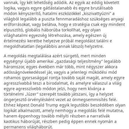
vannak, így két lehetőség adódik. Az egyik az eddig követett
logika, vagyis egyre gátlástalanabb és egyre brutálisabb
módon kényszerítő, hatalmi eszközökkel „kiszivattyúzni” a
világból legalább a puszta fennmaradáshoz szükséges anyagi
erőforrásokat, vagy belátva, hogy e stratégia csak egy mindent
elpusztító, globális háborúba torkollhat, egy olyan
világhatalmi egyezség létrehozása, amely egészen új
értelmezési keretbe helyezve próbál megoldást találni e
megoldhatatlan (legalábbis annak látszó) helyzetre.
A megoldás megtalálása azért sürgető, mert minden
egységnyi újabb amerikai „gazdasági teljesítmény” legalább
háromszor, egyes években már több, mint négyszer akkora
adósságnövekedéssel jár, vagyis a jelenlegi működési mód
rohamos gyorsasággal rontja tovább saját magát, amely egyre
agresszívabbá teszi a birodalmat, és amelyre válaszul a világ
egyre agresszívebb módon jelzi, hogy nem kívánja a
történelmi „lúzer” szerepét tovább játszani, így a helyzet
öngerjesztő örvénylésként vezet az önmegsemmisítés felé.
Ehhez képest Donald Trump egyik legutóbbi beszédében olyan
logikát alkalmazott, amely nemhogy a megoldás felé mutatna,
hanem éppenhogy tovább mélyíti részben a narratívák
kaotikus háborúját, részben pedig éppen ennek nyomán a
permanens világháborút.