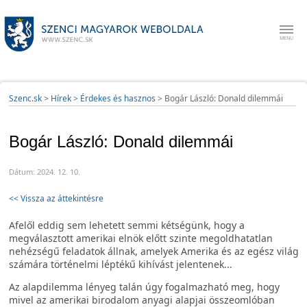
Szenc.sk
>
Hírek
>
Érdekes és hasznos
>
Bogár László: Donald dilemmái
Bogár László: Donald dilemmái
Dátum: 2024. 12. 10.
<< Vissza az áttekintésre
Afelől eddig sem lehetett semmi kétségünk, hogy a
megválasztott amerikai elnök előtt szinte megoldhatatlan
nehézségű feladatok állnak, amelyek Amerika és az egész világ
számára történelmi léptékű kihívást jelentenek...
Az alapdilemma lényeg talán úgy fogalmazható meg, hogy
mivel az amerikai birodalom anyagi alapjai összeomlóban