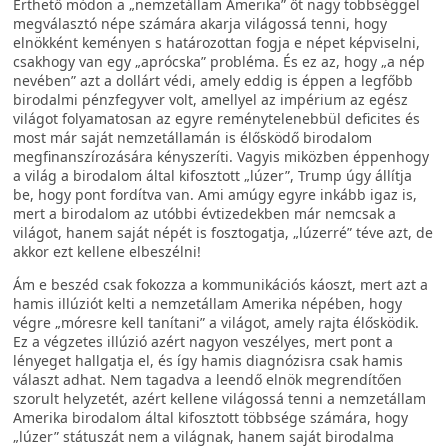
Érthető módon a „nemzetállam Amerika” őt nagy többséggel
megválasztó népe számára akarja világossá tenni, hogy
elnökként keményen s határozottan fogja e népet képviselni,
csakhogy van egy „aprócska” probléma. És ez az, hogy „a nép
nevében” azt a dollárt védi, amely eddig is éppen a legfőbb
birodalmi pénzfegyver volt, amellyel az impérium az egész
világot folyamatosan az egyre reménytelenebbül deficites és
most már saját nemzetállamán is élősködő birodalom
megfinanszírozására kényszeríti. Vagyis miközben éppenhogy
a világ a birodalom által kifosztott „lúzer”, Trump úgy állítja
be, hogy pont fordítva van. Ami amúgy egyre inkább igaz is,
mert a birodalom az utóbbi évtizedekben már nemcsak a
világot, hanem saját népét is fosztogatja, „lúzerré” téve azt, de
akkor ezt kellene elbeszélni!
Ám e beszéd csak fokozza a kommunikációs káoszt, mert azt a
hamis illúziót kelti a nemzetállam Amerika népében, hogy
végre „móresre kell tanítani” a világot, amely rajta élősködik.
Ez a végzetes illúzió azért nagyon veszélyes, mert pont a
lényeget hallgatja el, és így hamis diagnózisra csak hamis
választ adhat. Nem tagadva a leendő elnök megrendítően
szorult helyzetét, azért kellene világossá tenni a nemzetállam
Amerika birodalom által kifosztott többsége számára, hogy
„lúzer” státuszát nem a világnak, hanem saját birodalma