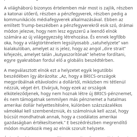
A világháború bizonyos értelemben már most is zajlik, részben
a katonai ütőerő, részben a pénzfegyverek, részben pedig a
kommunikációs médiafegyverek alkalmazásával. Ebben az
említett Trump-beszédben a pénzfegyverekről esik szó, drámai
módon jelezve, hogy nem lesz egyszerű a leendő elnök
számára az új világegyezség létrehozása. És ennek legfőbb
oka, hogy a világtörténelem legsúlyosabb „satuhelyzete” van
kialakulóban, amelyet az is jelez, hogy az angol „dire strait”
kifejezés, amelyet talán „kutyaszorítónak” lehetne fordítani,
egyre gyakrabban fordul elő a globális beszédtérben.
A megválasztott elnök ezt a helyzetet egyik legutóbbi
beszédében így ábrázolta: „Az, hogy a BRICS-országok
megpróbálnak eltávolodni a dollártól, miközben mi tétlenül
nézzük, véget ért. Elvárjuk, hogy ezek az országok
elköteleződjenek, hogy nem hoznak létre új BRICS-pénznemet,
és nem támogatnak semmilyen más pénznemet a hatalmas
amerikai dollár helyettesítésére, különben százszázalékos
vámokkal kell szembenézniük, és számolniuk kell azzal, hogy
búcsút mondhatnak annak, hogy a csodálatos amerikai
gazdaságban értékesítsenek.” E beszédrészben megrendítő
módon mutatkozik meg az elnök szorult helyzete.