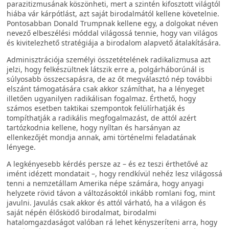
parazitizmusának köszönheti, mert a szintén kifosztott világtól
hiába vár kárpótlást, azt saját birodalmától kellene követelnie.
Pontosabban Donald Trumpnak kellene egy, a dolgokat néven
nevező elbeszélési móddal világossá tennie, hogy van világos
és kivitelezhető stratégiája a birodalom alapvető átalakítására.
Adminisztrációja személyi összetételének radikalizmusa azt
jelzi, hogy felkészültnek látszik erre a, polgárháborúnál is
súlyosabb összecsapásra, de az őt megválasztó nép további
elszánt támogatására csak akkor számíthat, ha a lényeget
illetően ugyanilyen radikálisan fogalmaz. Érthető, hogy
számos esetben taktikai szempontok felülírhatják és
tompíthatják a radikális megfogalmazást, de attól azért
tartózkodnia kellene, hogy nyíltan és harsányan az
ellenkezőjét mondja annak, ami történelmi feladatának
lényege.
A legkényesebb kérdés persze az – és ez teszi érthetővé az
imént idézett mondatait –, hogy rendkívül nehéz lesz világossá
tenni a nemzetállam Amerika népe számára, hogy anyagi
helyzete rövid távon a változásoktól inkább romlani fog, mint
javulni. Javulás csak akkor és attól várható, ha a világon és
saját népén élősködő birodalmat, birodalmi
hatalomgazdaságot valóban rá lehet kényszeríteni arra, hogy