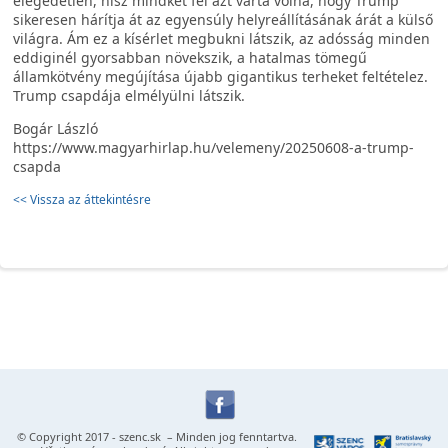
elégedetlen, hisz mindkét fél azt várta volna, hogy Trump
sikeresen hárítja át az egyensúly helyreállításának árát a külső
világra. Ám ez a kísérlet megbukni látszik, az adósság minden
eddiginél gyorsabban növekszik, a hatalmas tömegű
államkötvény megújítása újabb gigantikus terheket feltételez.
Trump csapdája elmélyülni látszik.
Bogár László
https://www.magyarhirlap.hu/velemeny/20250608-a-trump-
csapda
<< Vissza az áttekintésre
© Copyright 2017 -
szenc.sk
– Minden jog fenntartva.