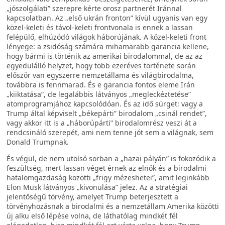
„jószolgálati” szerepre kérte orosz partnerét Iránnal
kapcsolatban. Az „első ukrán fronton” kívül ugyanis van egy
közel-keleti és távol-keleti frontvonala is ennek a lassan
felépülő, elhúzódó világok háborújának. A közel-keleti front
lényege: a zsidóság számára mihamarabb garancia kellene,
hogy bármi is történik az amerikai birodalommal, de az az
egyedülálló helyzet, hogy több ezeréves története során
először van egyszerre nemzetállama és világbirodalma,
továbbra is fennmarad. És e garancia fontos eleme Irán
„kiiktatása”, de legalábbis látványos „megleckéztetése”
atomprogramjához kapcsolódóan. És az idő sürget: vagy a
Trump által képviselt „békepárti” birodalom „csinál rendet”,
vagy akkor itt is a „háborúpárti” birodalomrész veszi át a
rendcsináló szerepét, ami nem tenne jót sem a világnak, sem
Donald Trumpnak.
És végül, de nem utolsó sorban a „hazai pályán” is fokozódik a
feszültség, mert lassan véget érnek az elnök és a birodalmi
hatalomgazdaság közötti „frigy mézeshetei”, amit leginkább
Elon Musk látványos „kivonulása” jelez. Az a stratégiai
jelentőségű törvény, amelyet Trump beterjesztett a
törvényhozásnak a birodalmi és a nemzetállam Amerika közötti
új alku első lépése volna, de láthatólag mindkét fél