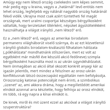
Amúgy egy nem létező ország cselekedni sem képes semmit,
már pedig egy u kraina, vagyis a „határnál” levő entitás nem
lehet ország, legfeljebb egy nálánál nagyobb ország határánál
fekvő vidék. Ukrajna most csak azért tüntetheti fel magát
országnak, mert uralmi csoportjai készséges bérgyilkosként
vállalták, hogy területüket lőtérként, népüket ágyútöltelékként
használhatja a világot irányító „nem létező” erő.
Ez a „nem létező” erő, vagyis az amerikai birodalom
permanens világháborút viselő szárnya, és az ezt közvetlenül
irányító globális birodalom-kiválasztó főhatalom hálózata
(„pókhálózata” mondhatnánk stílszerűen, mert ez volt az
egyébként már másfél éve készülő akció fedőneve) szimpla
bérgyilkosként használta most is az ukrán ügynökhálózatot.
Nem önmagában az akció által okozott konkrét anyagi kár az
igazán jelentős, mert mindez a felszínen az orosz-ukrán
konfliktusnak látszó összecsapást egyáltalán nem befolyásolja.
Oroszország katonai potenciálját nem érinti, a szimbolikus
„üzenet” az, ami akkora dráma, hogy a megilletődött amerikai
elnököt azonnal arra késztette, hogy felhívja az orosz elnököt,
mi több, rá egy napra a kínai elnököt is.
De kinek, miről és mit üzent ezzel az akcióval a világot irányító
szuperstruktúra?