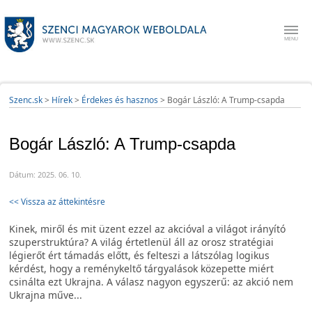
Szenc.sk
>
Hírek
>
Érdekes és hasznos
>
Bogár László: A Trump-csapda
Bogár László: A Trump-csapda
Dátum: 2025. 06. 10.
<< Vissza az áttekintésre
Kinek, miről és mit üzent ezzel az akcióval a világot irányító
szuperstruktúra? A világ értetlenül áll az orosz stratégiai
légierőt ért támadás előtt, és felteszi a látszólag logikus
kérdést, hogy a reménykeltő tárgyalások közepette miért
csinálta ezt Ukrajna. A válasz nagyon egyszerű: az akció nem
Ukrajna műve...