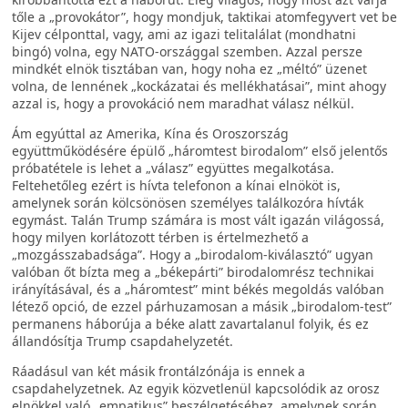
tőle a „provokátor”, hogy mondjuk, taktikai atomfegyvert vet be
Kijev célponttal, vagy, ami az igazi telitalálat (mondhatni
bingó) volna, egy NATO-országgal szemben. Azzal persze
mindkét elnök tisztában van, hogy noha ez „méltó” üzenet
volna, de lennének „kockázatai és mellékhatásai”, mint ahogy
azzal is, hogy a provokáció nem maradhat válasz nélkül.
Ám egyúttal az Amerika, Kína és Oroszország
együttműködésére épülő „háromtest birodalom” első jelentős
próbatétele is lehet a „válasz” együttes megalkotása.
Feltehetőleg ezért is hívta telefonon a kínai elnököt is,
amelynek során kölcsönösen személyes találkozóra hívták
egymást. Talán Trump számára is most vált igazán világossá,
hogy milyen korlátozott térben is értelmezhető a
„mozgásszabadsága”. Hogy a „birodalom-kiválasztó” ugyan
valóban őt bízta meg a „békepárti” birodalomrész technikai
irányításával, és a „háromtest” mint békés megoldás valóban
létező opció, de ezzel párhuzamosan a másik „birodalom-test”
permanens háborúja a béke alatt zavartalanul folyik, és ez
állandósítja Trump csapdahelyzetét.
Ráadásul van két másik frontálzónája is ennek a
csapdahelyzetnek. Az egyik közvetlenül kapcsolódik az orosz
elnökkel való „empatikus” beszélgetéséhez, amelynek során