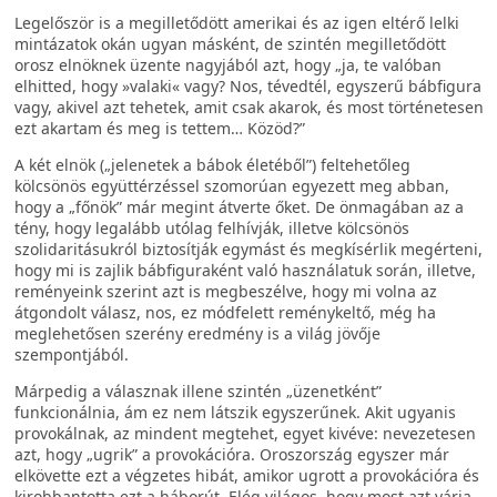
Legelőször is a megilletődött amerikai és az igen eltérő lelki
mintázatok okán ugyan másként, de szintén megilletődött
orosz elnöknek üzente nagyjából azt, hogy „ja, te valóban
elhitted, hogy »valaki« vagy? Nos, tévedtél, egyszerű bábfigura
vagy, akivel azt tehetek, amit csak akarok, és most történetesen
ezt akartam és meg is tettem… Közöd?”
A két elnök („jelenetek a bábok életéből”) feltehetőleg
kölcsönös együttérzéssel szomorúan egyezett meg abban,
hogy a „főnök” már megint átverte őket. De önmagában az a
tény, hogy legalább utólag felhívják, illetve kölcsönös
szolidaritásukról biztosítják egymást és megkísérlik megérteni,
hogy mi is zajlik bábfiguraként való használatuk során, illetve,
reményeink szerint azt is megbeszélve, hogy mi volna az
átgondolt válasz, nos, ez módfelett reménykeltő, még ha
meglehetősen szerény eredmény is a világ jövője
szempontjából.
Márpedig a válasznak illene szintén „üzenetként”
funkcionálnia, ám ez nem látszik egyszerűnek. Akit ugyanis
provokálnak, az mindent megtehet, egyet kivéve: nevezetesen
azt, hogy „ugrik” a provokációra. Oroszország egyszer már
elkövette ezt a végzetes hibát, amikor ugrott a provokációra és
kirobbantotta ezt a háborút. Elég világos, hogy most azt várja