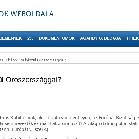
ESEMÉNYEK
2%
DOKUMENTUMOK
AGÁRDY G. BLOGJA
HÍREK
z EU háborúra készül Oroszországgal?
l Oroszországgal?
rius Kubiliusnak, akit Ursula von der Leyen, az Európai Bizottság 
ki sem nevezték és már háborúra uszít? A világhatalmi globalisták
tenni Európát?…(szerk.)