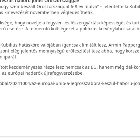
készül: háború jöhet Oroszországgal!
 hogy szembeszáll Oroszországgal 6-8 év múlva” – jelentette ki Kubil
os kinevezését novemberben véglegesíthetik.
ksége, hogy növelje a fegyver- és lőszergyártási képességét és tart
orú esetére. A felmerülő költségeket a politikus kötvénykibocsátásb
 Kubilius hatásköre valójában igencsak limitált lesz, Armin Papperg
zont elég jelentős mennyiségű erőfeszítést tesz abba, hogy korsze
i iparát.
ndított kezdeményezés része lesz nemcsak az EU, hanem még dél-kore
ni az európai haderők újrafegyverzésébe.
global/20241004/az-europai-unio-a-legrosszabbra-keszul-haboru-joh