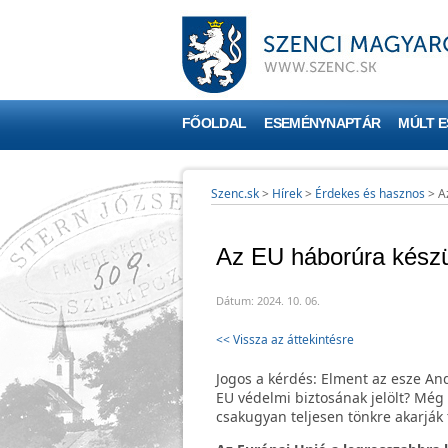
FŐOLDAL
ESEMÉNYNAPTÁR
MÚLT 
Szenc.sk
>
Hírek
>
Érdekes és hasznos
>
A
Az EU háborúra készü
Dátum: 2024. 10. 06.
<< Vissza az áttekintésre
Jogos a kérdés: Elment az esze And
EU védelmi biztosának jelölt? Még 
csakugyan teljesen tönkre akarják 