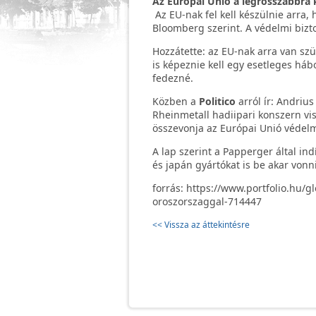
Az Európai Unió a legrosszabbra 
Az EU-nak fel kell készülnie arra,
Bloomberg szerint. A védelmi bizt
Hozzátette: az EU-nak arra van szü
is képeznie kell egy esetleges háb
fedezné.
Közben a
Politico
arról ír: Andrius
Rheinmetall hadiipari konszern vis
összevonja az Európai Unió védelm
A lap szerint a Papperger által i
és japán gyártókat is be akar von
forrás: https://www.portfolio.hu/
oroszorszaggal-714447
<< Vissza az áttekintésre