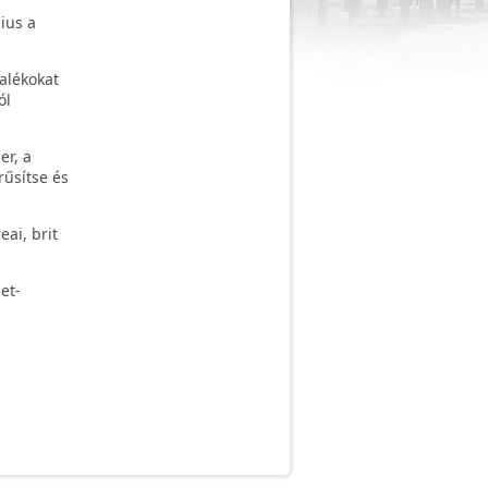
ius a
alékokat
ól
er, a
rűsítse és
ai, brit
et-