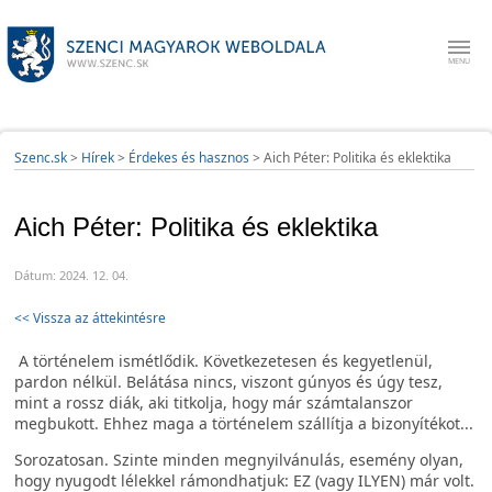
Szenc.sk
>
Hírek
>
Érdekes és hasznos
>
Aich Péter: Politika és eklektika
Aich Péter: Politika és eklektika
Dátum: 2024. 12. 04.
<< Vissza az áttekintésre
A történelem ismétlődik. Következetesen és kegyetlenül,
pardon nélkül. Belátása nincs, viszont gúnyos és úgy tesz,
mint a rossz diák, aki titkolja, hogy már számtalanszor
megbukott. Ehhez maga a történelem szállítja a bizonyítékot...
Sorozatosan. Szinte minden megnyilvánulás, esemény olyan,
hogy nyugodt lélekkel rámondhatjuk: EZ (vagy ILYEN) már volt.