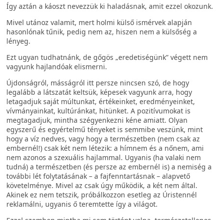
Így aztán a káoszt nevezzük ki haladásnak, amit ezzel okozunk.
Mivel utánoz valamit, mert holmi külső ismérvek alapján
hasonlónak tűnik, pedig nem az, hiszen nem a külsőség a
lényeg.
Ezt ugyan tudhatnánk, de gőgös „eredetiségünk” végett nem
vagyunk hajlandóak elismerni.
Újdonságról, másságról itt persze nincsen szó, de hogy
legalább a látszatát keltsük, képesek vagyunk arra, hogy
letagadjuk saját múltunkat, értékeinket, eredményeinket,
vívmányainkat, kultúránkat, hitünket. A pozitívumokat is
megtagadjuk, mintha szégyenkezni kéne amiatt. Olyan
egyszerű és egyértelmű tényeket is semmibe veszünk, mint
hogy a víz nedves, vagy hogy a természetben (nem csak az
embernél!) csak két nem létezik: a hímnem és a nőnem, ami
nem azonos a szexuális hajlammal. Ugyanis (ha valaki nem
tudná) a természetben (és persze az embernél is) a nemiség a
további lét folytatásának – a fajfenntartásnak – alapvető
követelménye. Mivel az csak úgy működik, a két nem által.
Akinek ez nem tetszik, próbálkozzon esetleg az Úristennél
reklamálni, ugyanis ő teremtette így a világot.