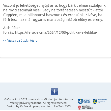
Viszont jó lehetőséget nyújt arra, hogy bárkit elmarasztaljunk,
ha rövid szoknyát visel, vagy ha történetesen hosszút – attól
függően, mi a pillanatnyi hasznunk és érdekünk. Kivéve, ha
férfi teszi: az már ugyanis manapság inkább előny és erény.
Aich Péter
forrás: https://felvidek.ma/2024/12/03/politikai-eklektika/
<< Vissza az áttekintésre
© Copyright 2017 -
szenc.sk
– Minden jog fenntartva.
Všetky práva vyhradené. All rights reserved.
Design by
Orflex.sk
, programming:
AlejTech CMS
.