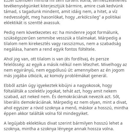
Ezzel szemben mintha mi sem történt volna, természetellenes
tevékenységünket kiterjesztjük bármire, amire csak kedvünk
támad, s tagadunk mindent, amit idáig nem, a hitet, a víz
nedvességét, meg hasonlókat, hogy „erkölcsileg” a politikai
eklektikát is szentté avassuk.
Pedig nem következetes ez: ha mindenre jogot formálunk,
szükségszerűen semmibe vesszük a tilalmakat. Márpedig a
tilalom nem kirekesztés vagy rasszizmus, nem a szabadság
negálása, hanem a rend egyik fontos föltétele.
Ahol jog van, ott tilalom is van (és fordítva), és persze
felelősség: az egyik a másik nélkül nem létezhet. Mivelhogy az
nem egyirányú, nem egypólusú út: amennyiben az én jogom
más jogába ütközik, az komoly problémákat generál.
Ebből aztán úgy igyekeztek kibújni a nagyokosok, hogy
föltalálták a szelektív jogokat, tehát azt, hogy amit nekem
szabad, azt neked nem. És demokráciának nevezik azt. Sőt,
liberális demokráciának. Márpedig ez nem olyan, mint a divat,
ahol egyszer a rövid szoknya a menő, máskor a hosszú, mintha
éppen akkor találták volna föl mindegyiket.
A legújabb eklektikus divat szerint bármilyen hosszú lehet a
szoknya, mintha a szoknya lényege annak hossza volna.