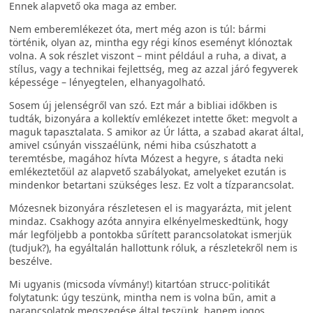
Ennek alapvető oka maga az ember.
Nem emberemlékezet óta, mert még azon is túl: bármi
történik, olyan az, mintha egy régi kínos eseményt klónoztak
volna. A sok részlet viszont – mint például a ruha, a divat, a
stílus, vagy a technikai fejlettség, meg az azzal járó fegyverek
képessége – lényegtelen, elhanyagolható.
Sosem új jelenségről van szó. Ezt már a bibliai időkben is
tudták, bizonyára a kollektív emlékezet intette őket: megvolt a
maguk tapasztalata. S amikor az Úr látta, a szabad akarat által,
amivel csúnyán visszaélünk, némi hiba csúszhatott a
teremtésbe, magához hívta Mózest a hegyre, s átadta neki
emlékeztetőül az alapvető szabályokat, amelyeket ezután is
mindenkor betartani szükséges lesz. Ez volt a tízparancsolat.
Mózesnek bizonyára részletesen el is magyarázta, mit jelent
mindaz. Csakhogy azóta annyira elkényelmeskedtünk, hogy
már legföljebb a pontokba sűrített parancsolatokat ismerjük
(tudjuk?), ha egyáltalán hallottunk róluk, a részletekről nem is
beszélve.
Mi ugyanis (micsoda vívmány!) kitartóan strucc-politikát
folytatunk: úgy teszünk, mintha nem is volna bűn, amit a
parancsolatok megszegése által teszünk, hanem jogos