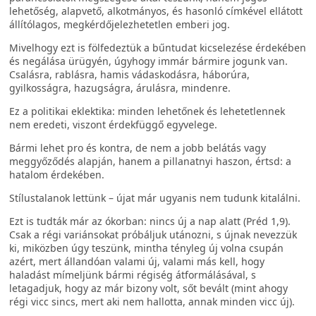
lehetőség, alapvető, alkotmányos, és hasonló címkével ellátott
állítólagos, megkérdőjelezhetetlen emberi jog.
Mivelhogy ezt is fölfedeztük a bűntudat kicselezése érdekében
és negálása ürügyén, úgyhogy immár bármire jogunk van.
Csalásra, rablásra, hamis vádaskodásra, háborúra,
gyilkosságra, hazugságra, árulásra, mindenre.
Ez a politikai eklektika: minden lehetőnek és lehetetlennek
nem eredeti, viszont érdekfüggő egyvelege.
Bármi lehet pro és kontra, de nem a jobb belátás vagy
meggyőződés alapján, hanem a pillanatnyi haszon, értsd: a
hatalom érdekében.
Stílustalanok lettünk – újat már ugyanis nem tudunk kitalálni.
Ezt is tudták már az ókorban: nincs új a nap alatt (Préd 1,9).
Csak a régi variánsokat próbáljuk utánozni, s újnak nevezzük
ki, miközben úgy teszünk, mintha tényleg új volna csupán
azért, mert állandóan valami új, valami más kell, hogy
haladást mímeljünk bármi régiség átformálásával, s
letagadjuk, hogy az már bizony volt, sőt bevált (mint ahogy
régi vicc sincs, mert aki nem hallotta, annak minden vicc új).