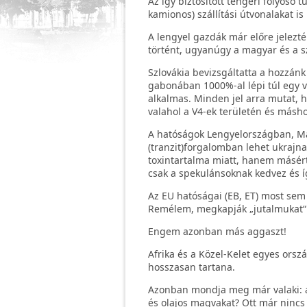
Az így biztosított tengeri folyosó t
kamionos) szállítási útvonalakat is 
A lengyel gazdák már előre jelezté
történt, ugyanúgy a magyar és a s
Szlovákia bevizsgáltatta a hozzánk 
gabonában 1000%-al lépi túl egy v
alkalmas. Minden jel arra mutat, 
valahol a V4-ek területén és másh
A hatóságok Lengyelországban, Ma
(tranzit)forgalomban lehet ukrajna
toxintartalma miatt, hanem másért
csak a spekulánsoknak kedvez és íg
Az EU hatóságai (EB, ET) most sem
Remélem, megkapják „jutalmukat“ a
Engem azonban más aggaszt!
Afrika és a Közel-Kelet egyes orsz
hosszasan tartana.
Azonban mondja meg már valaki: a
és olajos magvakat? Ott már nincs