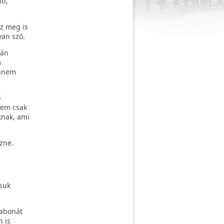
ti,
Ez meg is
van szó.
rán
m
hanem
ő
nem csak
knak, ami
zne.
ásuk
gabonát
 is