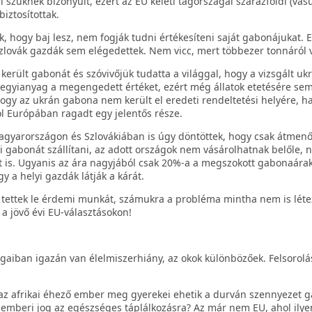
úl szűknek bizonyult, ezért az EU keleti tagországai szárazföldi (vasú
biztosítottak.
k, hogy baj lesz, nem fogják tudni értékesíteni saját gabonájukat. 
zlovák gazdák sem elégedettek. Nem vicc, mert többezer tonnáról 
került gabonát és szóvivőjük tudatta a világgal, hogy a vizsgált uk
egyianyag a megengedett értéket, ezért még állatok etetésére se
hogy az ukrán gabona nem került el eredeti rendeltetési helyére, 
ol Európában ragadt egy jelentős része.
gyarországon és Szlovákiában is úgy döntöttek, hogy csak átmen
i gabonát szállítani, az adott országok nem vásárolhatnak belőle, 
 is. Ugyanis az ára nagyjából csak 20%-a a megszokott gabonaára
y a helyi gazdák látják a kárát.
 tettek le érdemi munkát, számukra a probléma mintha nem is léte
 jövő évi EU-választásokon!
ágaiban igazán van élelmiszerhiány, az okok különbözőek. Felsorol
z afrikai éhező ember meg gyerekei ehetik a durván szennyezet 
 emberi jog az egészséges táplálkozásra? Az már nem EU, ahol ilyen