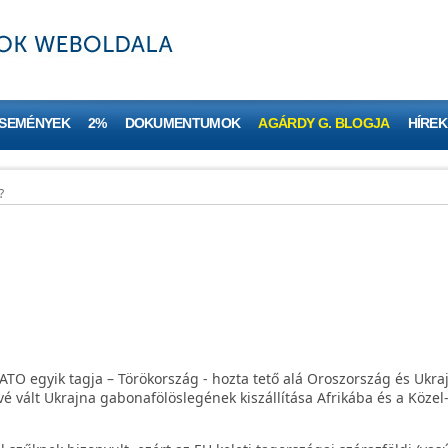
ESEMÉNYEK
2%
DOKUMENTUMOK
AGÁRDY G. BLOGJA
HÍREK
?
O egyik tagja – Törökország - hozta tető alá Oroszország és Ukraj
vé vált Ukrajna gabonafölöslegének kiszállítása Afrikába és a Közel