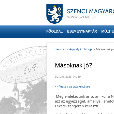
FŐOLDAL
ESEMÉNYNAPTÁR
MÚLT 
Szenc.sk
>
Agárdy G. blogja
>
Másoknak jó
Másoknak jó?
Dátum: 2023. 04. 19.
<< Vissza az áttekintésre
Még emlékezünk arra, amikor a NAT
azt az egyezséget, amellyel lehető
Fekete- tengeren keresztül...