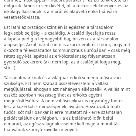
dolgozik. Amerika sem kivétel, pl. a terrorcselekmények és az
iskolagyilkosságok is a morál és alapvető etika hiányára
vezethetők vissza.
Ezt látni az országok szintjén is egészen a társadalom
legkisebb sejtjéig – a családig. A család ilyesfajta rossz
állapota pedig a legnagyobb baj, hiszen ez a társadalom
alapsejtje. Arról már itt nem is akarok említést tenni, hogy mit
okozott a félévszázados kommunizmus Európában – csak még
rátett egy-két lapáttal az erkölcstelenség folyamatosan
gyorsuló szekerére (aki nem lop, az a családját lopja meg,
stb...).
Társadalmainknak és a világnak erkölcsi megújulásra van
szüksége. Ezt nem szabad összetéveszteni a vallási
megújulással, ahogyan ezt néhányan elképzelik. A vallás mint
eszköz azonban hozzásegíthet az erkölcs egyéni
megerősítéséhez. A nem vallásosoknak is ugyanúgy fontos
lesz a közerkölcs minőségének javítása. Hovatovább több
tudós, sőt már bankár is erre mutatott rá - erre számtalan
példát találunk a világban. Ha ez belátható időn belül
elmarad, az egész világnak viselnie kell majd a moralitás
hiányának szörnyű következményeit.