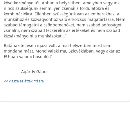
következményeitől. Abban a helyzetben, amelyben vagyunk,
nincs szükségünk semmilyen zseniális fordulatokra és
kombinációkra. Ellenben szükségünk van az emberekhez, a
munkához és közvagyonhoz való erkölcsös magatartásra. Nem
szabad támogatni a csődbemenőket, nem szabad adósságot
csinálni, nem szabad lecserélni az értékeket és nem szabad
kizsákmányolni a munkásokat...“
Baťának teljesen igaza volt, a mai helyzetben most sem
mondana mást. Mond valaki ma, Szlovákiában, vagy akár az
EU-ban valami hasonlót?
Agárdy Gábor
<< Vissza az áttekintésre