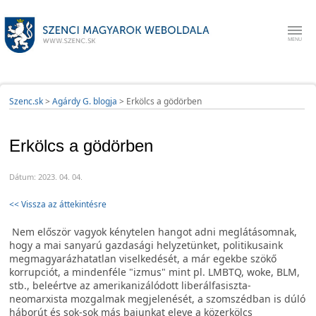
Szenc.sk
>
Agárdy G. blogja
>
Erkölcs a gödörben
Erkölcs a gödörben
Dátum: 2023. 04. 04.
<< Vissza az áttekintésre
Nem először vagyok kénytelen hangot adni meglátásomnak,
hogy a mai sanyarú gazdasági helyzetünket, politikusaink
megmagyarázhatatlan viselkedését, a már egekbe szökő
korrupciót, a mindenféle "izmus" mint pl. LMBTQ, woke, BLM,
stb., beleértve az amerikanizálódott liberálfasiszta-
neomarxista mozgalmak megjelenését, a szomszédban is dúló
háborút és sok-sok más bajunkat eleve a közerkölcs