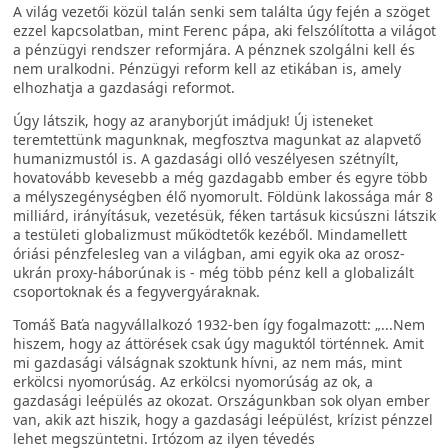
A világ vezetői közül talán senki sem találta úgy fején a szöget
ezzel kapcsolatban, mint Ferenc pápa, aki felszólította a világot
a pénzügyi rendszer reformjára. A pénznek szolgálni kell és
nem uralkodni. Pénzügyi reform kell az etikában is, amely
elhozhatja a gazdasági reformot.
Úgy látszik, hogy az aranyborjút imádjuk! Új isteneket
teremtettünk magunknak, megfosztva magunkat az alapvető
humanizmustól is. A gazdasági olló veszélyesen szétnyílt,
hovatovább kevesebb a még gazdagabb ember és egyre több
a mélyszegénységben élő nyomorult. Földünk lakossága már 8
milliárd, irányításuk, vezetésük, féken tartásuk kicsúszni látszik
a testületi globalizmust működtetők kezéből. Mindamellett
óriási pénzfelesleg van a világban, ami egyik oka az orosz-
ukrán proxy-háborúnak is - még több pénz kell a globalizált
csoportoknak és a fegyvergyáraknak.
Tomáš Baťa nagyvállalkozó 1932-ben így fogalmazott: „...Nem
hiszem, hogy az áttörések csak úgy maguktól történnek. Amit
mi gazdasági válságnak szoktunk hívni, az nem más, mint
erkölcsi nyomorúság. Az erkölcsi nyomorúság az ok, a
gazdasági leépülés az okozat. Országunkban sok olyan ember
van, akik azt hiszik, hogy a gazdasági leépülést, krízist pénzzel
lehet megszüntetni. Irtózom az ilyen tévedés