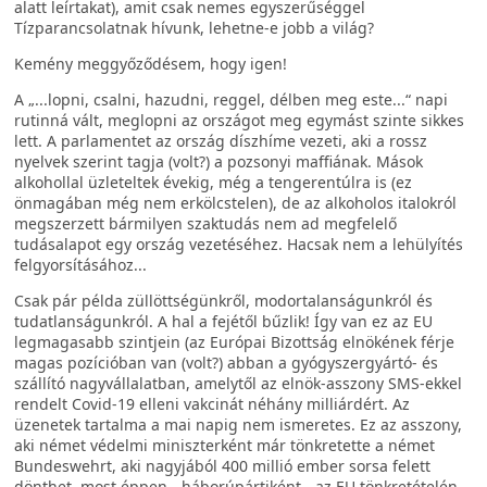
alatt leírtakat), amit csak nemes egyszerűséggel
Tízparancsolatnak hívunk, lehetne-e jobb a világ?
Kemény meggyőződésem, hogy igen!
A „...lopni, csalni, hazudni, reggel, délben meg este...“ napi
rutinná vált, meglopni az országot meg egymást szinte sikkes
lett. A parlamentet az ország díszhíme vezeti, aki a rossz
nyelvek szerint tagja (volt?) a pozsonyi maffiának. Mások
alkohollal üzleteltek évekig, még a tengerentúlra is (ez
önmagában még nem erkölcstelen), de az alkoholos italokról
megszerzett bármilyen szaktudás nem ad megfelelő
tudásalapot egy ország vezetéséhez. Hacsak nem a lehülyítés
felgyorsításához...
Csak pár példa züllöttségünkről, modortalanságunkról és
tudatlanságunkról. A hal a fejétől bűzlik! Így van ez az EU
legmagasabb szintjein (az Európai Bizottság elnökének férje
magas pozícióban van (volt?) abban a gyógyszergyártó- és
szállító nagyvállalatban, amelytől az elnök-asszony SMS-ekkel
rendelt Covid-19 elleni vakcinát néhány milliárdért. Az
üzenetek tartalma a mai napig nem ismeretes. Ez az asszony,
aki német védelmi miniszterként már tönkretette a német
Bundeswehrt, aki nagyjából 400 millió ember sorsa felett
dönthet, most éppen - háborúpártiként - az EU tönkretételén