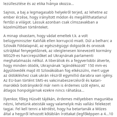
lezüllesztése és az etika hiánya okozza...
Sajnos, a baj a legmagasabb helyekről terjed, az lehetne az
ember érzése, hogy irányított módon és megállíthatatlanul
fertőzi a világot. Lássuk azonban csak címszavakban a
közelmúltban történteket.
A minap olvastam, hogy vádat emeltek t.k. a volt
belügyminiszter Kaliňák ellen korrupció miatt. Dúl a belharc a
Szlovák Földalapnál, az egészségügyi dolgozók és orvosok
sztrájkkal fenyegetőznek, az ideiglenesen kinevezett kormány
MIG29-es harcirepülőket ad Ukrajnának parlamenti
meghatalmazás nélkül. A liberáliok és a fegyverlobbi átverte,
hogy minden ötödik, Ukrajnának "ajándékozott" 150 mm-es
ágyúlövedék majd itt Szlovákiában fog elkészülni, mert ugye
az öldökléshez csak ukrán részről egymillió darabra van igény.
Az EU-ban történt SMS-es vakcinabeszerzésről és katari-
marokkói botrányokról már nem is érdemes szót ejteni, az
átlagos honpolgárnak ezekre nincs ráhatása...
Ilyenkor, főleg Húsvét tájékán, érdemes mélyebben magunkba
nézni, lehetünk ateisták vagy valamelyik más vallási felekezet
tagjai. Fel kell tenni a kérdést, hogy ha betartanák a Mózes
által a hegyről lehozott kőtáblán írottakat (legfőképpen a 4...10