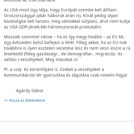
Az USA most úgy látja, hogy Európát szembe kell állítani
Oroszországgal (akár háborúk árán is), Kínát pedig olyan
közelségbe kell tartani, meg vámokkal súlytani, ahol nem tudja
az USA GDP-jének két-háromszorosát produkálni.
Müszaki szemmel nézve – ha ez így megy tovább – az EU kb.
egy évtizeden belül befejezi a létét. Főleg akkor, ha az EU-nak
továbbra is ilyen esztelen vezetése lesz és nem veszi észre a rá
leselkedő (főleg gazdasági-, de demográfiai-, migrációs- és
vallási-) veszélyeket. Meg másokat is!
Pl. a száj- és körömfájást is. Ezeket a veszélyeket a
kommunikációs tér gyorsulása és tágulása csak növelni fogja!
Agárdy Gábor
<< Vissza az áttekintésre