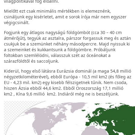
világpolitikával fog előállni.
Mielőtt ezt csak minimális mértékben is elemeznénk,
csináljunk egy kisérletet, amit e sorok írója már nem egyszer
végigcsinált.
Fogjunk egy átlagos nagyságú földgömböt (cca 30 – 40 cm
átmérőjűt), tegyük az asztalra, párszor forgassuk meg és aztán
csukjuk be a szemünket néhány másodpercre. Majd nyissuk ki
a szemeinket és kukkantsunk a földgömbre. Próbáljunk
foltokban szemlélödni, válasszuk szét az óceánokat a
szárazföldtől és saccoljunk.
Kiderül, hogy első látásra Eurázsia dominál (a maga 54,8 millió
négyzetkilométerével), ebből Európa - 10,5 mil km2 (és főleg az
EU - 4,23 mil. km2) egy kisebb félszigetnek tűnik. Nem csoda,
hiszen Ázsia ebből 44,6 km2. Ebből Oroszország 17,1 millió
km2 , Kína 9,6 millió km2. Indiáról még ne is beszéljünk.