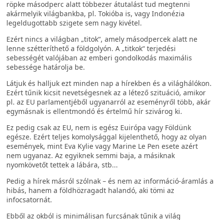
röpke másodperc alatt többezer átutalást tud megtenni
akármelyik világbankba, pl. Tokióba is, vagy Indonézia
legeldugottabb szigete sem nagy kivétel.
Ezért nincs a világban „titok“, amely másodpercek alatt ne
lenne szétteríthető a földgolyón. A „titkok“ terjedési
sebességét valójában az emberi gondolkodás maximális
sebessége határolja be.
Látjuk és halljuk ezt minden nap a hírekben és a világhálókon.
Ezért tűnik kicsit nevetségesnek az a létező szituáció, amikor
pl. az EU parlamentjéből ugyanarról az eseményről több, akár
egymásnak is ellentmondó és értelmű hír szivárog ki.
Ez pedig csak az EU, nem is egész Euirópa vagy Földünk
egésze. Ezért teljes komolysággal kijelenthető, hogy az olyan
események, mint Eva Kylie vagy Marine Le Pen esete azért
nem ugyanaz. Az egyiknek semmi baja, a másiknak
nyomkövetőt tettek a lábára, stb...
Pedig a hírek másról szólnak – és nem az információ-áramlás a
hibás, hanem a földhözragadt halandó, aki tömi az
infocsatornát.
Ebből az okból is minimálisan furcsának tűnik a világ