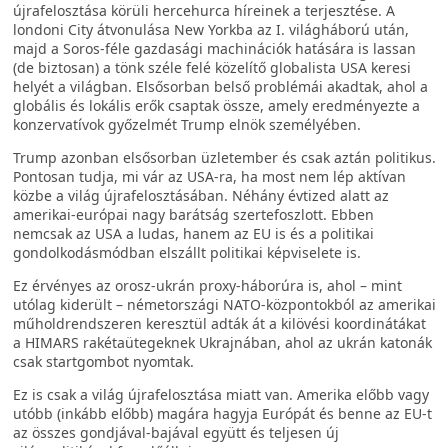
újrafelosztása körüli hercehurca híreinek a terjesztése. A
londoni City átvonulása New Yorkba az I. világháború után,
majd a Soros-féle gazdasági machinációk hatására is lassan
(de biztosan) a tönk széle felé közelítő globalista USA keresi
helyét a világban. Elsősorban belső problémái akadtak, ahol a
globális és lokális erők csaptak össze, amely eredményezte a
konzervatívok győzelmét Trump elnök személyében.
Trump azonban elsősorban üzletember és csak aztán politikus.
Pontosan tudja, mi vár az USA-ra, ha most nem lép aktívan
közbe a világ újrafelosztásában. Néhány évtized alatt az
amerikai-európai nagy barátság szertefoszlott. Ebben
nemcsak az USA a ludas, hanem az EU is és a politikai
gondolkodásmódban elszállt politikai képviselete is.
Ez érvényes az orosz-ukrán proxy-háborúra is, ahol – mint
utólag kiderült – németországi NATO-központokból az amerikai
műholdrendszeren keresztül adták át a kilövési koordinátákat
a HIMARS rakétaütegeknek Ukrajnában, ahol az ukrán katonák
csak startgombot nyomtak.
Ez is csak a világ újrafelosztása miatt van. Amerika előbb vagy
utóbb (inkább előbb) magára hagyja Európát és benne az EU-t
az összes gondjával-bajával együtt és teljesen új