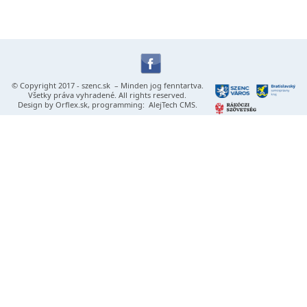
© Copyright 2017 -
szenc.sk
– Minden jog fenntartva.
Všetky práva vyhradené. All rights reserved.
Design by
Orflex.sk
, programming:
AlejTech CMS
.