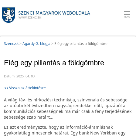
Szenc.sk
>
Agárdy G. blogja
>
Elég egy pillantás a földgömbre
Elég egy pillantás a földgömbre
Dátum: 2025. 04. 03.
<< Vissza az áttekintésre
A világ táv- és hírközlési technikája, színvonala és sebessége
az utóbbi két évtizedben nagyságrendekkel nőtt, igazából a
kommunikációs sebességnek ma már csak a fény terjedésének
sebessége szab határt...
Ez azt eredményezte, hogy az információ-áramlásnak
gyakorlatilag nincsenek határai. Egy bank New Yorkban egy