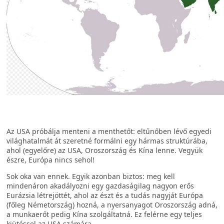
Az USA próbálja menteni a menthetőt: eltűnőben lévő egyedi
világhatalmát át szeretné formálni egy hármas struktúrába,
ahol (egyelőre) az USA, Oroszország és Kína lenne. Vegyük
észre, Európa nincs sehol!
Sok oka van ennek. Egyik azonban biztos: meg kell
mindenáron akadályozni egy gazdaságilag nagyon erős
Eurázsia létrejöttét, ahol az észt és a tudás nagyját Európa
(főleg Németország) hozná, a nyersanyagot Oroszország adná,
a munkaerőt pedig Kína szolgáltatná. Ez felérne egy teljes
kiütéssel az USA számára.