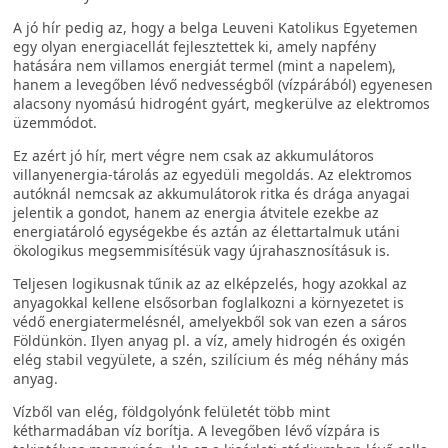
A jó hír pedig az, hogy a belga Leuveni Katolikus Egyetemen
egy olyan energiacellát fejlesztettek ki, amely napfény
hatására nem villamos energiát termel (mint a napelem),
hanem a levegőben lévő nedvességből (vízpárából) egyenesen
alacsony nyomású hidrogént gyárt, megkerülve az elektromos
üzemmódot.
Ez azért jó hír, mert végre nem csak az akkumulátoros
villanyenergia-tárolás az egyedüli megoldás. Az elektromos
autóknál nemcsak az akkumulátorok ritka és drága anyagai
jelentik a gondot, hanem az energia átvitele ezekbe az
energiatároló egységekbe és aztán az élettartalmuk utáni
ökologikus megsemmisítésük vagy újrahasznosításuk is.
Teljesen logikusnak tűnik az az elképzelés, hogy azokkal az
anyagokkal kellene elsősorban foglalkozni a környezetet is
védő energiatermelésnél, amelyekből sok van ezen a sáros
Földünkön. Ilyen anyag pl. a víz, amely hidrogén és oxigén
elég stabil vegyülete, a szén, szilícium és még néhány más
anyag.
Vízből van elég, földgolyónk felületét több mint
kétharmadában víz borítja. A levegőben lévő vízpára is