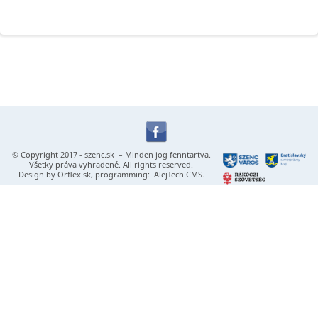
© Copyright 2017 -
szenc.sk
– Minden jog fenntartva.
Všetky práva vyhradené. All rights reserved.
Design by
Orflex.sk
, programming:
AlejTech CMS
.