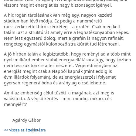
viszont megint energiát és nagy biztonságot igényel.
A hidrogén tárolásának van még egy, nagyon kezdeti
stádiumban lévő módja. Ez pedig a nanoméretű
rácsszerkezettel bíró szénréteg – a grafén. Csak meg kell
találni azt a struktúrát amely erre a leghatékonyabban képes.
Nem lesz egyszerű dolog, mert a grafén is nagyon rafinált,
rengeteg egymástól különböző struktúrát tud létrehozni.
A jó hírben talán a legbiztatóbb, hogy reményt ad a több mint
nyolcmilliárd ember stabil energiaellátására úgy, hogy közben
nem tesszük tönkre a természetet. Végeredményben az
energiát megint csak a Napból kapnák (mint eddig is
évmilliárdok folyamán), de az energiaszerzési folyamat
gyorsan regenerálódna és aránylag olcsó lehetne.
Amit az emberiség célul tűzött ki magának, azt meg is
valósította. A végső kérdés – mint mindig: mikorra és
mennyiért?
Agárdy Gábor
<< Vissza az áttekintésre