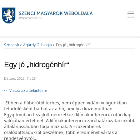
Szenc.sk
>
Agárdy G. blogja
>
Egy jó „hidrogénhír“
Egy jó „hidrogénhír“
Dátum: 2022. 11. 28.
<< Vissza az áttekintésre
Ebben a háborútól terhes, nem éppen vidám világunkban
felüdülésként hathat az a hír, amely a közelmúltban
Egyiptomban lezajlott nemzetközi klímakonferencia után kap
valójában értelmet. A klímakonferencia záróhatározatai inkább
általánosságban fogalmaznak. A szakemberek
csalódottságukról beszélnek, több eredményt vártak a
rendezvénytől...