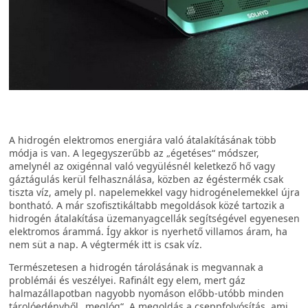
A hidrogén elektromos energiára való átalakításának több
módja is van. A legegyszerűbb az „égetéses“ módszer,
amelynél az oxigénnal való vegyülésnél keletkező hő vagy
gáztágulás kerül felhasználása, közben az égéstermék csak
tiszta víz, amely pl. napelemekkel vagy hidrogénelemekkel újra
bontható. A már szofisztikáltabb megoldások közé tartozik a
hidrogén átalakítása üzemanyagcellák segítségével egyenesen
elektromos árammá. Így akkor is nyerhető villamos áram, ha
nem süt a nap. A végtermék itt is csak víz.
Természetesen a hidrogén tárolásának is megvannak a
problémái és veszélyei. Rafinált egy elem, mert gáz
halmazállapotban nagyobb nyomáson előbb-utóbb minden
tárolóedényből „meglóg“. A megoldás a cseppfolyósítás, ami