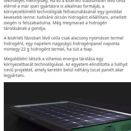
tekintélyes mennyiség. Ha ez a kisérleti stádiumban lévő cella
elérné a már ipari gyártásra is alkalmas formáját, a
környezetkímélő technológiák felhasználásánál egy gonddal
kevesebb lenne: tudnánk olcsón hidrogént előállítani, amellett
oxigén is felszabadulna. Még megmarad a hidrogén
tárolásának a gondja.
A kisérleti fázisban lévő cella csak alacsony nyomáson termel
hidrogént, egy napelem nagyságú hidrogénpanel naponta
mintegy 22 g hidrogént termel, ha süt a Nap.
Megoldódni látszik a villamos energia tárolása egy
környezetbarát technológiával. Az egyetem elindította a Solhyd
nevű projektet, amely keretén belül néhány tucat panelt akar
legyártani.