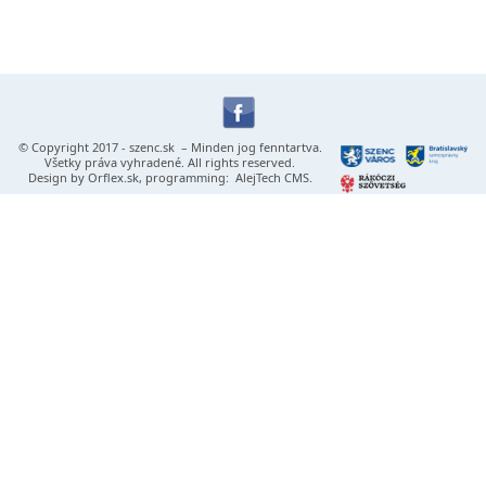
© Copyright 2017 -
szenc.sk
– Minden jog fenntartva.
Všetky práva vyhradené. All rights reserved.
Design by
Orflex.sk
, programming:
AlejTech CMS
.