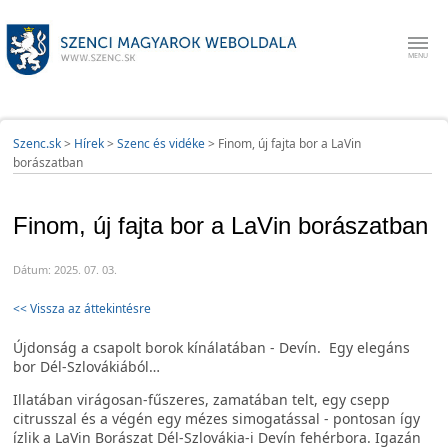
Szenc.sk
>
Hírek
>
Szenc és vidéke
>
Finom, új fajta bor a LaVin
borászatban
Finom, új fajta bor a LaVin borászatban
Dátum: 2025. 07. 03.
<< Vissza az áttekintésre
Újdonság a csapolt borok kínálatában - Devín. Egy elegáns
bor Dél-Szlovákiából…
Illatában virágosan-fűszeres, zamatában telt, egy csepp
citrusszal és a végén egy mézes simogatással - pontosan így
ízlik a LaVin Borászat Dél-Szlovákia-i Devín fehérbora. Igazán