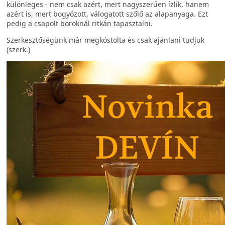
különleges - nem csak azért, mert nagyszerűen ízlik, hanem
azért is, mert bogyózott, válogatott szőlő az alapanyaga. Ezt
pedig a csapolt boroknál ritkán tapasztalni.
Szerkesztőségünk már megkóstolta és csak ajánlani tudjuk
(szerk.)