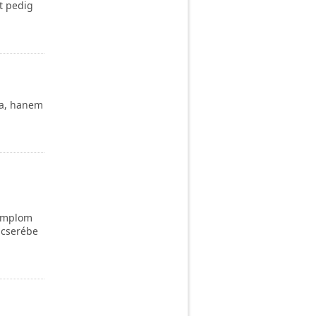
t pedig
sa, hanem
templom
 cserébe