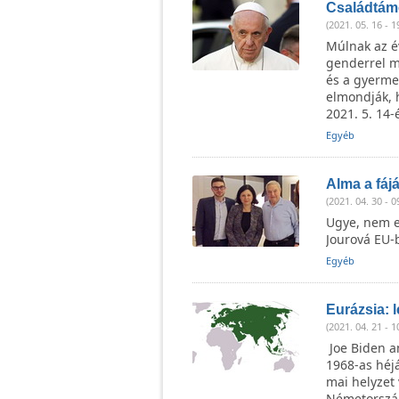
Családtámo
(2021. 05. 16 - 1
Múlnak az év
genderrel m
és a gyerme
elmondják, h
2021. 5. 14-
Egyéb
Alma a fájá
(2021. 04. 30 - 0
Ugye, nem e
Jourová EU-b
Egyéb
Eurázsia: 
(2021. 04. 21 - 1
Joe Biden a
1968-as héj
mai helyzet
Németország