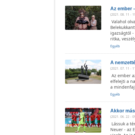
Az ember – 
(2021. 08. 11 - 1
Valahol olva
Belekukkant
igazságtól -
ritka, veszé
Egyéb
A nemzetté
(2021. 07. 11 - 1
Az ember azt
elfelejti a 
a mindenfaj
Egyéb
Akkor mást
(2021. 06. 22 - 0
Lássuk a té
Neuer - az 