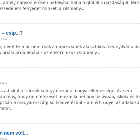
, amely nagyon erősen befolyásolhatja a globális gazdaságot. Mos
eszedelem fenyeget minket: a rézhiány...
 – csip...?
6:30)
 nem! Ez már nem csak a naposcsibék akusztikus megnyilvánulá
 óriási problémája – az elektronikus csiphiány...
0:45)
 ad okot a szlovák külügy éleződő magyarellenessége. Az sem
ő tény, hogy nemtetszését fejezte ki néhány tíz óvoda, iskola és 
apcsán a magyarországi költségvetésből – amiért, ugye, az adakozó
mmit...
l nem volt...
8:00)