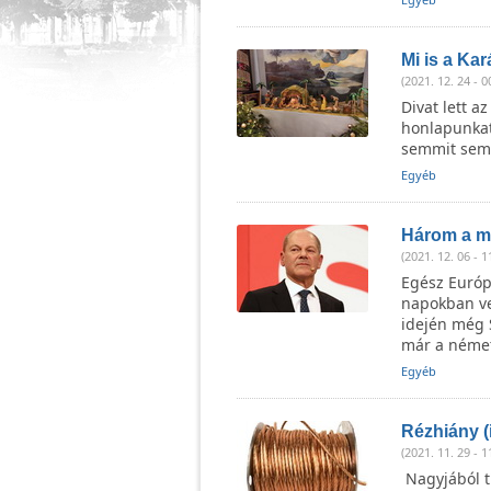
Mi is a Ka
(2021. 12. 24 - 0
Divat lett a
honlapunkat 
semmit sem v
Egyéb
Három a ma
(2021. 12. 06 - 1
Egész Európa
napokban ve
idején még S
már a néme
Egyéb
Rézhiány (
(2021. 11. 29 - 1
Nagyjából tí