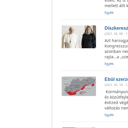
viselt. Az i
mellett állt 
Egyéb
Díszkeresz
(2021. 06. 08 - 1
Azt harsogja
Kongresszus 
azonban nem
rajta...a „sz
Egyéb
Ebül szerze
(2021. 05. 18 - 1
Kormányunk a
és közútfejl
évtized vég
változás nem
Egyéb