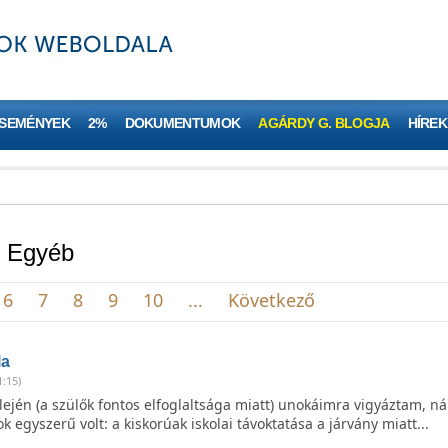
ESEMÉNYEK
2%
DOKUMENTUMOK
AGÁRDY G. BLOGJA
HÍREK
- Egyéb
6
7
8
9
10
...
Következő
la
1:15)
jén (a szülők fontos elfoglaltsága miatt) unokáimra vigyáztam, ná
k egyszerű volt: a kiskorúak iskolai távoktatása a járvány miatt...