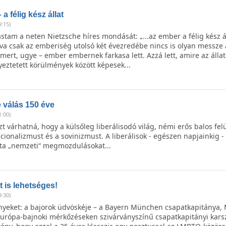
a félig kész állat
9:15)
stam a neten Nietzsche híres mondását: „...az ember a félig kész ál
va csak az emberiség utolsó két évezredébe nincs is olyan messze 
 mert, ugye – ember embernek farkasa lett. Azzá lett, amire az álla
lyeztetett körülmények között képesek...
 válás 150 éve
1:00)
 várhatná, hogy a külsőleg liberálisodó világ, némi erős balos felü
nacionalizmust és a sovinizmust. A liberálisok - egészen napjainkig - 
ta „nemzeti“ megmozdulásokat...
 is lehetséges!
9:30)
nyeket: a bajorok üdvöskéje – a Bayern München csapatkapitánya,
Európa-bajnoki mérkőzéseken szivárványszínű csapatkapitányi kars