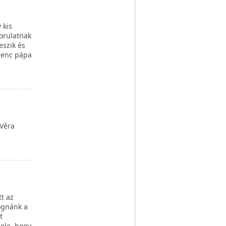
 kis
orulatnak
szik és
erenc pápa
Věra
t az
ognánk a
t
ele, hogy