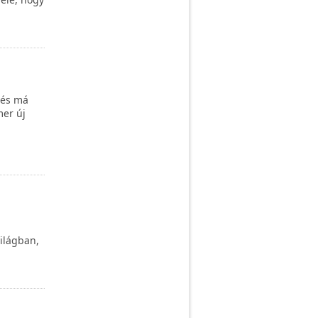
 és má
mer új
ilágban,