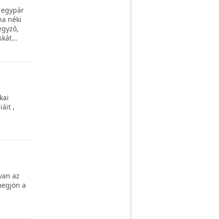
t egypár
na néki
egyző,
cskát…
kai
áit ,
van az
megjön a