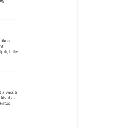
ség
tikus
nt
uk, lelke
 a vasúti
kívül az
entős