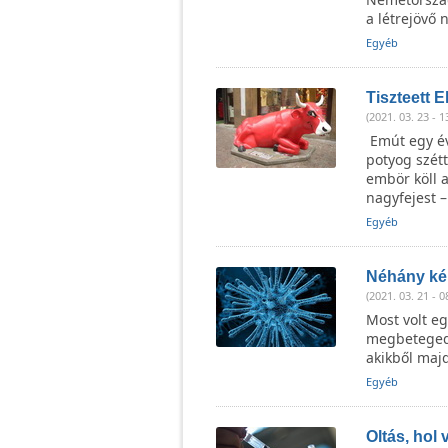
a létrejövő 
Egyéb
Tiszteett 
(2021. 03. 23 - 1
Emút egy év
potyog szét
embör köll 
nagyfejest –
Egyéb
Néhány kér
(2021. 03. 21 - 0
Most volt eg
megbetegedé
akikből majd
Egyéb
Oltás, hol