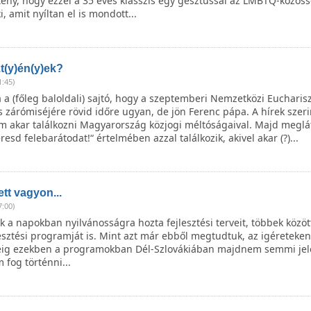
s tény, hogy ezzel a 35 éves klasszis egy gesztussal az LMBTQ-közös
ki, amit nyíltan el is mondott...
t(y)én(y)ek?
1:45)
 a (főleg baloldali) sajtó, hogy a szeptemberi Nemzetközi Eucharisz
zárómiséjére rövid időre ugyan, de jön Ferenc pápa. A hírek szeri
 akar találkozni Magyarország közjogi méltóságaival. Majd meglátj
eresd felebarátodat!“ értelmében azzal találkozik, akivel akar (?)...
tt vagyon...
7:00)
 napokban nyilvánosságra hozta fejlesztési terveit, többek között
esztési programját is. Mint azt már ebből megtudtuk, az igéreteken 
éig ezekben a programokban Dél-Szlovákiában majdnem semmi jel
 fog történni...