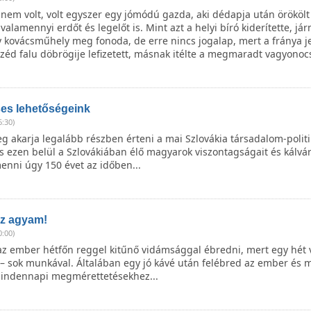
l nem volt, volt egyszer egy jómódú gazda, aki dédapja után örököl
valamennyi erdőt és legelőt is. Mint azt a helyi bíró kiderítette, jár
kovácsműhely meg fonoda, de erre nincs jogalap, mert a fránya j
széd falu döbrögije lefizetett, másnak itélte a megmaradt vagyono
es lehetőségeink
6:30)
g akarja legalább részben érteni a mai Szlovákia társadalom-politi
 ezen belül a Szlovákiában élő magyarok viszontagságait és kálvári
menni úgy 150 évet az időben...
z agyam!
0:00)
az ember hétfőn reggel kitűnő vidámsággal ébredni, mert egy hét 
 – sok munkával. Általában egy jó kávé után felébred az ember és 
mindennapi megmérettetésekhez...