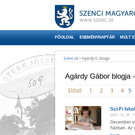
FŐOLDAL
ESEMÉNYNAPTÁR
MÚLT 
Szenc.sk
>
Agárdy G. blogja
Agárdy Gábor blogja 
Előző
1
2
3
4
5
Sci-Fi Isko
(2021. 12. 29 - 1
December ele
házban. Az o
Egyéb