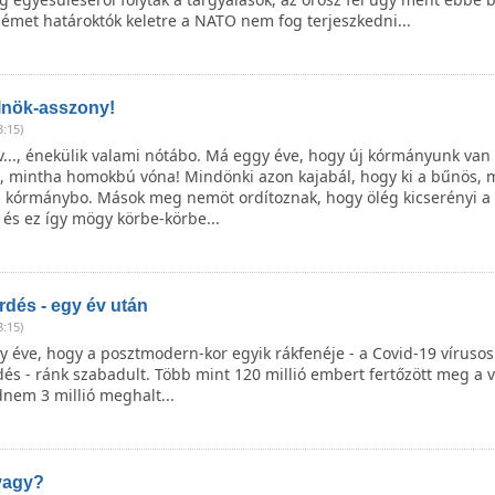
német határoktók keletre a NATO nem fog terjeszkedni...
Elnök-asszony!
3:15)
..., énekülik valami nótábo. Má eggy éve, hogy új kórmányunk van
t, mintha homokbú vóna! Mindönki azon kajabál, hogy ki a bűnös, 
a kórmánybo. Mások meg nemöt ordítoznak, hogy ölég kicserényi a
 és ez így mögy körbe-körbe...
dés - egy év után
8:15)
y éve, hogy a posztmodern-kor egyik rákfenéje - a Covid-19 vírusos
s - ránk szabadult. Több mint 120 millió embert fertőzött meg a v
nem 3 millió meghalt...
 vagy?