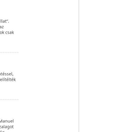
lat“.
az
tok csak
téssel,
elítélték
 Manuel
zalagot