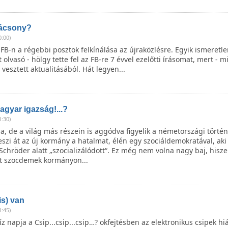
rácsony?
0:00)
z FB-n a régebbi posztok felkínálása az újraközlésre. Egyik ismeretle
olvasó - hölgy tette fel az FB-re 7 évvel ezelőtti írásomat, mert - min
esztett aktualitásából. Hát legyen...
gyar igazság!...?
1:30)
, de a világ más részein is aggódva figyelik a németországi történ
szi át az új kormány a hatalmat, élén egy szociáldemokratával, ak
chröder alatt „szocializálódott“. Ez még nem volna nagy baj, hisze
t szocdemek kormányon...
is) van
1:45)
z napja a Csip...csip...csip…? okfejtésben az elektronikus csipek hi