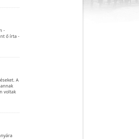
n -
t ő írta -
éseket. A
i annak
n voltak
ányára