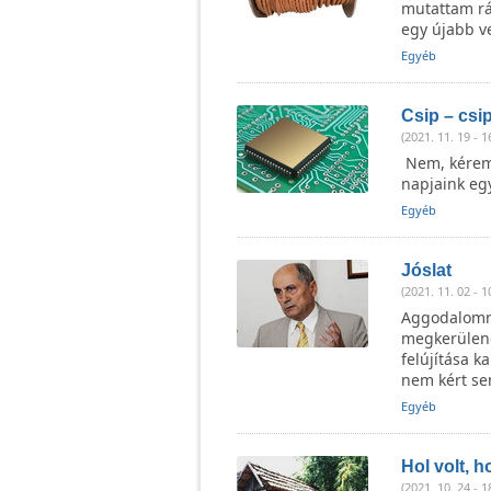
mutattam rá
egy újabb v
Egyéb
Csip – csip
(2021. 11. 19 - 1
Nem, kérem,
napjaink egy
Egyéb
Jóslat
(2021. 11. 02 - 1
Aggodalomra
megkerülend
felújítása k
nem kért se
Egyéb
Hol volt, ho
(2021. 10. 24 - 1