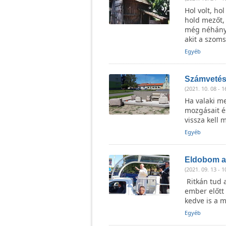
Hol volt, ho
hold mezőt, 
még néhány 
akit a szom
Egyéb
Számvetés
(2021. 10. 08 - 1
Ha valaki me
mozgásait és
vissza kell 
Egyéb
Eldobom a
(2021. 09. 13 - 1
Ritkán tud 
ember előtt
kedve is a 
Egyéb