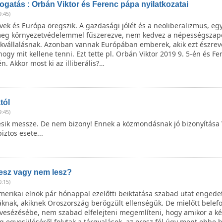
gatás : Orbán Viktor és Ferenc pápa nyilatkozatai
9:45)
ek és Európa öregszik. A gazdasági jólét és a neoliberalizmus, egy
eg környezetvédelemmel fűszerezve, nem kedvez a népességszap
kvállalásnak. Azonban vannak Európában emberek, akik ezt észreve
ogy mit kellene tenni. Ezt tette pl. Orbán Viktor 2019 9. 5-én és F
én. Akkor most ki az illiberális?…
tól
9:45)
sik messze. De nem bizony! Ennek a közmondásnak jó bizonyítása 
iztos esete...
lesz vagy nem lesz?
0:15)
merikai elnök pár hónappal ezelőtti beiktatása szabad utat engedet
áknak, akiknek Oroszország berögzült ellenségük. De mielőtt belef
 vesézésébe, nem szabad elfelejteni megemlíteni, hogy amikor a ké
 egyesüléséről folytak a tárgyalások, az orosz fél úgy ment ebbe b